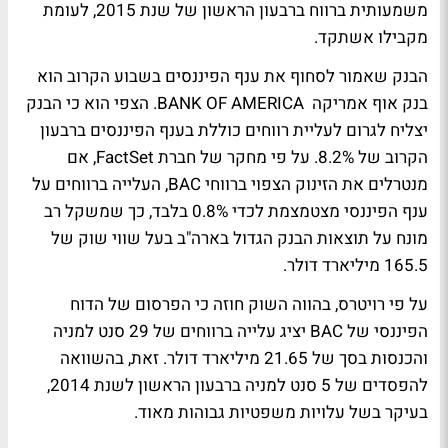
משמעותית ברווח ברבעון הראשון של שנת 2015, לעומת
מקבילו אשתקד.
הבנק שאמור לסחוף את ענף הפיננסים בשבוע הקרוב הוא
בנק אוף אמריקה BANK OF AMERICA. הצפי הוא כי הבנק
יצליח לגרום לעליית רווחים כוללת בענף הפיננסים ברבעון
הקרוב של 8.2%. על פי מחקר של חברת FactSet, אם
מנטרלים את הזינוק הצפוי ברווחי BAC, העלייה ברווחים על
ענף הפיננסי מצטמצמת לכדי 0.8% בלבד, כך שמשקל רב
מונח על תוצאות הבנק הגדול בארה"ב בעל שווי שוק של
165.5 מיליארד דולר.
על פי רויטרס, בהווה השוק חוזה כי הפרסום של הדוח
הפיננסי של BAC יציג עלייה ברווחים של 29 סנט למניה
והכנסות בסך של 21.65 מיליארד דולר. זאת, בהשוואה
להפסדים של 5 סנט למניה ברבעון הראשון לשנת 2014,
בעיקר בשל עלויות משפטיות גבוהות מאוד.