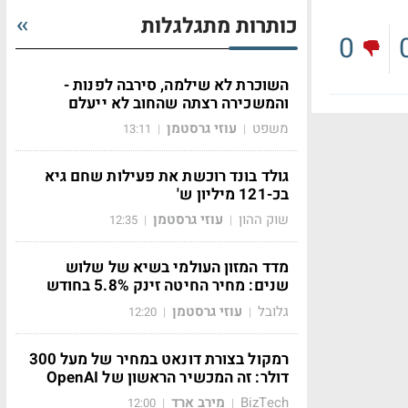
כותרות מתגלגלות
0
השוכרת לא שילמה, סירבה לפנות -
והמשכירה רצתה שהחוב לא ייעלם
משפט
עוזי גרסטמן
13:11
|
|
גולד בונד רוכשת את פעילות שחם גיא
בכ-121 מיליון ש'
שוק ההון
עוזי גרסטמן
12:35
|
|
מדד המזון העולמי בשיא של שלוש
שנים: מחיר החיטה זינק 5.8% בחודש
גלובל
עוזי גרסטמן
12:20
|
|
רמקול בצורת דונאט במחיר של מעל 300
דולר: זה המכשיר הראשון של OpenAI
BizTech
מירב ארד
12:00
|
|