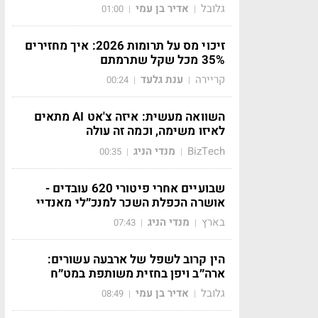
גלובל
אדיר בן עמי
01:00
|
|
זיכוי מס על תרומות 2026: איך מחזירים
35% מכל שקל שתרמתם
קריירה
ענת גלעד
00:24
|
|
השוואה מעשית: איזה צ'אט AI מתאים
לאיזו משימה, וכמה זה עולה
BizTech
מנדי הניג
00:35
|
|
שבועיים אחרי פיטורי 620 עובדים -
אושרה הכפלת השכר למנכ״לי מאנדיי
בארץ
מנדי הניג
07:43
|
|
הין קרוב לשפל של ארבעה עשורים:
ארה״ב ויפן בחזית משותפת במט״ח
גלובל
אדיר בן עמי
08:49
|
|