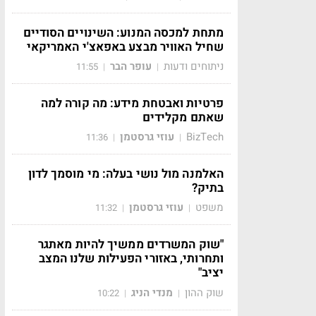
מתחת למכסה המנוע: השינויים הסודיים
שחיל האוויר מבצע באפאצ'י האמריקאי
ניתוחים ודעות
עופר הבר
11:55
|
|
פרטיות ואבטחת מידע: מה קורה למה
שאתם מקלידים
BizTech
עוזי גרסטמן
11:36
|
|
האלמנה מול נושי בעלה: מי מוסמך לדון
בתיק?
משפט
עוזי גרסטמן
11:32
|
|
"שוק המשרדים ממשיך להיות מאתגר
ותחרותי, באזורי הפעילות שלנו המצב
יציב"
שוק ההון
מנדי הניג
10:22
|
|