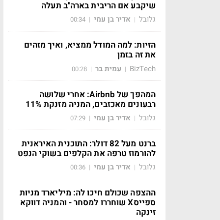
שיקבע אם הריבית בארה"ב תעלה
גלובל
אדיר בן עמי
00:34
|
|
הזיות: למה המודל ממציא, ואיך מזהים
את זה בזמן
BizTech
עמית בר
00:28
|
|
המהפך של Airbnb: אחרי שלושה
רבעונים מאכזבים, המניה מזנקת 11%
גלובל
אדיר בן עמי
07:29
|
|
ברנט מעל 82 דולר: התוכנית האיראנית
להורמוז טרפה את הקלפים בשוקי הנפט
גלובל
אדיר בן עמי
00:36
|
|
ההצפה שכולם חיכו לה: מיליארד מניות
ספייסX שוחררו למסחר - והמניה דווקא
זינקה