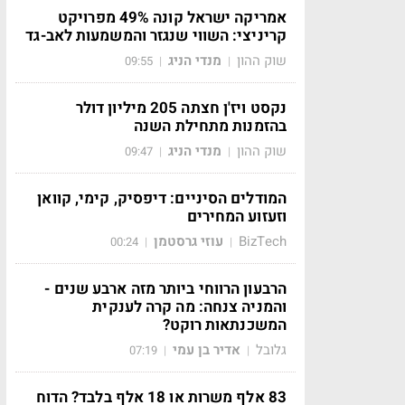
אמריקה ישראל קונה 49% מפרויקט
קריניצי: השווי שנגזר והמשמעות לאב-גד
שוק ההון
מנדי הניג
09:55
|
|
נקסט ויז'ן חצתה 205 מיליון דולר
בהזמנות מתחילת השנה
שוק ההון
מנדי הניג
09:47
|
|
המודלים הסיניים: דיפסיק, קימי, קוואן
וזעזוע המחירים
BizTech
עוזי גרסטמן
00:24
|
|
הרבעון הרווחי ביותר מזה ארבע שנים -
והמניה צנחה: מה קרה לענקית
המשכנתאות רוקט?
גלובל
אדיר בן עמי
07:19
|
|
83 אלף משרות או 18 אלף בלבד? הדוח