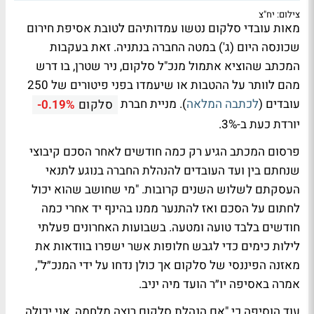
צילום: יח"צ
מאות עובדי סלקום נטשו עמדותיהם לטובת אסיפת חירום
שכונסה היום (ג') במטה החברה בנתניה. זאת בעקבות
המכתב שהוציא אתמול מנכ"ל סלקום, ניר שטרן, בו דרש
מהם לוותר על ההטבות או שיעמדו בפני פיטורים של 250
עובדים (
לכתבה המלאה
). מניית חברת
סלקום
-0.19%
יורדת כעת ב-3%.
פרסום המכתב הגיע רק כמה חודשים לאחר הסכם קיבוצי
שנחתם בין ועד העובדים להנהלת החברה בנוגע לתנאי
העסקתם לשלוש השנים קרובות. "מי שחושב שהוא יכול
לחתום על הסכם ואז להתנער ממנו בהינף יד אחרי כמה
חודשים בלבד טועה ומטעה. בשבועות האחרונים פעלתי
לילות כימים כדי לגבש חלופות אשר ישפרו בוודאות את
מאזנה הפיננסי של סלקום אך כולן נדחו על ידי המנכ״ל",
אמרה באסיפה יו״ר הועד מיה יניב.
עוד הוסיפה כי "אם הנהלת סלקום רוצה מלחמה, אני יכולה