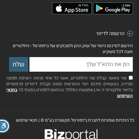
הרשמה לדיוור
הירשם לסיכום היומי של שוק ההון ולמבזקים של ביזפורטל - ניוזלטרים
חובה לכל משקיע
אני מאשר קבלת שני ניוזלטרים, אשר כל אחד מהווה רשימת תפוצה
נפרדת, בנושאים סיכום יומי והתראות חמות וקבלת דיוורים פרסומיים
בדואר אלקטרוני ו/ או באמצעות הסלולר בהתאם למפורט בסעיף 10
בתנאי
השימוש
כל הזכויות שמורות לחברת ביזפורטל תקשורת בע"מ ©
|
תנאי שימוש