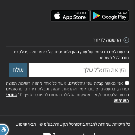
הרשמה לדיוור
הירשם לסיכום היומי של שוק ההון ולמבזקים של ביזפורטל - ניוזלטרים
חובה לכל משקיע
אני מאשר קבלת שני ניוזלטרים, אשר כל אחד מהווה רשימת תפוצה
נפרדת, בנושאים סיכום יומי והתראות חמות וקבלת דיוורים פרסומיים
בדואר אלקטרוני ו/ או באמצעות הסלולר בהתאם למפורט בסעיף 10
בתנאי
השימוש
כל הזכויות שמורות לחברת ביזפורטל תקשורת בע"מ ©
|
תנאי שימוש