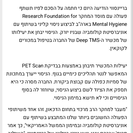
בריינסווי הודיעה היום כי חתמה על הסכם לפיו תשתף
פעולה עם מוסד המחקר Research Foundation for
Mental Hygiene בארה"ב לביצוע ניסוי קליני בשיתוף עם
אוניברסיטת קולומביה שבניו יורק. הניסוי יבחן את יעילותו
של מכשיר ה-Deep TMS של החברה בטיפול במכורים
לקוקאין.
יעילות המכשיר תיבחן באמצעות בבדיקת PET Scan
המאפשר לנטר תהליכים כימיים בגוף. הניסוי ייערך במתכונת
של סמיות כפולה עם קבוצת ביקורת. החברה מסרה כי היא
תספק את הציוד לשם ביצוע הניסוי, שיוחזר לה בסוף
הניסויים וכי לא תישא במימון הניסוי.
"מעבר למחקר הרב מרכזי בתחום הדכאון, זהו אחד משיתופי
הפעולה החשובים ביותר שלנו המתבצע בשיתוף עם
אוניברסיטת קולומביה ובמימון הממשל האמריקאי", כך אמר