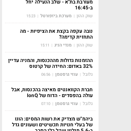
מעורבת בת"א - שלב הנעילה יחל
ב-16:45
שוק ההון
מערכת ביזפורטל
15:23
|
|
נובה עקפה בקצת את הציפיות - מה
התחזית קדימה?
שוק ההון
מנדי הניג
15:11
|
|
ההזמנות גדולות מההכנסות, והמניה עדיין
32% באדום: החידה של קרטוס
גלובל
עוזי גרסטמן
06:56
|
|
חברת הקוואנטים מאיצה בהכנסות, אבל
עולה בהפסדים - הדוח של IonQ
גלובל
עוזי גרסטמן
07:10
|
|
ביהמ"ש מצדיק את רשות המסים: הונו
של בעלי חנויות תכשיטים ושעונים גדל
ב-5.6 מיליון שקל בלי הסבר