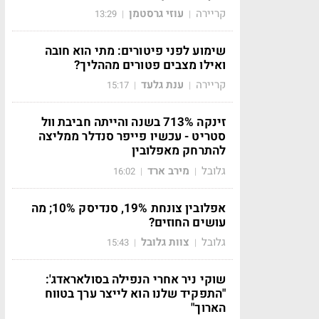
קריירה
עוזי גרסטמן
13:29
|
|
שימוע לפני פיטורים: מתי הוא חובה
ואילו מצבים פטורים מההליך?
קריירה
ענת גלעד
15:17
|
|
זינקה 713% בשנה והייתה חביבת וול
סטריט - עכשיו פייפר סנדלר ממליצה
להתרחק מאפלובין
גלובל
מירב ארד
16:02
|
|
אפלובין צונחת 19%, סנדיסק 10%; מה
עושים החוזים?
גלובל
צוות גלובל
15:43
|
|
שוקי ניר אחרי הנפילה בסולאראדג':
"התפקיד שלנו הוא לייצר ערך בטווח
הארוך"