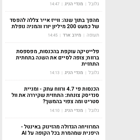
גלובל
מנדי הניג
14:47
|
|
מהפך בתוך שנה: ווייז אייר צללה להפסד
של כמעט 200 מיליון יורו והמניה נופלת
תעופה
מירב ארד
14:45
|
|
פלייטיקה עוקפת בהכנסות, מפספסת
ברווח; צופה לסיים את השנה בתחתית
התחזית
גלובל
מנדי הניג
14:13
|
|
הכנסות פי 4.7 ורווח עתק - ומניית
סנדיסק צונחת: התחזית שקיררה את וול
סטריט ומה צפוי בהמשך?
גלובל
מנדי הניג
14:10
|
|
המרוויחה הגדולה מהזינוק באינטל -
היפנית שמהמרת בכל הקופה על AI