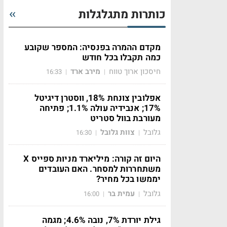
כותרות מתגלגלות
מקדם ההמרה בפנסיה: המספר שקובע
כמה תקבלו בכל חודש
חיסכון ארוך טווח
מירב ארד
16:33
|
|
אפלובין צונחת 18%, ווסטרן דיגיטל
17%; אנבידיה עולה 1.1%; פתיחה
מעורבת בוול סטריט
גלובל
צוות גלובל
16:30
|
|
היום זה קורה: מיליארד מניות ספייס X
משתחררות למסחר. האם העובדים
יממשו בכל מחיר?
גלובל
עמית בר
16:00
|
|
גילת יורדת 7%, נובה 4.6%; מגמה