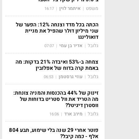
משפט
איתמר לוין
16:17
|
|
הכתה בכל מדד וצנחה 12%: הפער של
שני מיליון דולר שהפיל את מניית
דואולינגו
גלובל
אדיר בן עמי
07:07
|
|
צמחה ב-53% ואיבדה 21% בדקות: מה
באמת קרה בדוח של אפלובין
גלובל
עוזי גרסטמן
06:53
|
|
זינוק של 44% בהכנסות והמניה צונחת:
מה הטריד את וול סטריט בדוחות של
ווסטרן דיגיטל?
גלובל
מירב ארד
16:06
|
|
פוטר אחרי 29 שנה בלי שימוע, תבע 804
אלף - כמה קיבל?