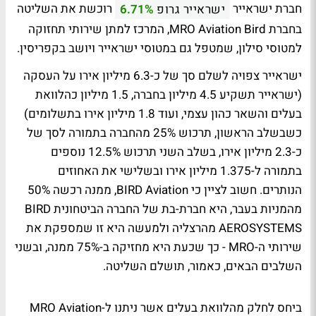
חברת ישראייר
רוכשת את השליטה
ישראייר גרופ
6.71%
בחברת MRO Aviation Bird, המרכז למתן שירותי תחזוקה
למטוסי סילון, שמטפל גם במטוסי ישראייר ויושב בקפריסין.
ישראייר צפויה לשלם סך של כ-6.3 מיליון אירו על העסקה
(ישראייר תשקיע 4.5 מיליון בחברה, 1.5 מיליון כהלוואת
בעלים והשאר כהון עצמי, ועוד 1.8 מיליון אירו בתשלומים)
כשבשלב הראשון, תרכוש 25% מהחברה בתמורה לסך של
כ-2.3 מיליון אירו, בשלב השני תרכוש 12.5% נוספים
בתמורה ל-1.375 מיליון אירו ובשלישי את האחוזים
הנותרים. חשוב לציין כי BIRD Aviation, ממנה רכשה 50%
מהמניות בעבר, היא חברת-בת של החברה הביטחונית BIRD
AEROSYSTEMS מהרצליה ולמעשה היא זו שמספקת את
שירותי ה-MRO - כך שכעת היא מחזיקה ב-75% ממנה, ובשני
השלבים הבאים, כאמור, תושלם השליטה.
ביחס לחלק מהלוואת בעלים אשר ניתנו ל-MRO Aviation