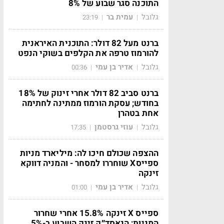
התוכנה סגר שבוע של 8%
גלובל
עמית בר
23:19
|
|
ברנט מעל 82 דולר: התוכנית האיראנית
להורמוז טרפה את הקלפים בשוקי הנפט
גלובל
אדיר בן עמי
00:36
|
|
ברנט סביב 82 דולר אחרי זינוק של 18%
בחודש; עסקת הורמוז ממתינה לחתימה
אחת בטהרן
גלובל
עוזי גרסטמן
17:35
|
|
ההצפה שכולם חיכו לה: מיליארד מניות
ספייסX שוחררו למסחר - והמניה דווקא
זינקה
גלובל
אדיר בן עמי
01:00
|
|
ספייס X זינקה 15.8% אחרי שחרור
המניות; הנאסד״ק זינק השבוע ב-5%