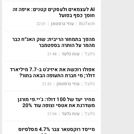
AI לעצמאים ולעסקים קטנים: איפה זה
חוסך כסף בפועל
BizTech
עוזי גרסטמן
22:01
|
|
מהפך בתמחור הריבית: שוק האג״ח כבר
מהמר על הותרה בספטמבר
גלובל
ענת גלעד
21:48
|
|
אפולו רוכשת את איזיג'ט ב-7.7 מיליארד
דולר; מי חברת התעופה הבאה בתור?
גלובל
עוזי גרסטמן
21:32
|
|
מחיר יעד של 100 דולר: ג'יי.פי מורגן
משדרגת את אטסי וצופה עוד 20%
גלובל
ענת גלעד
21:04
|
|
מייסד רוקסטאר צבר 4.7% מסלסיוס