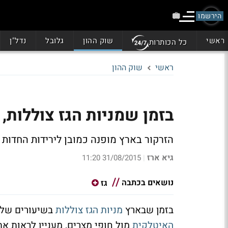
הירשמו
ראשי
שוק ההון
גלובל
נדל"ן
כל הכותרות
ראשי
שוק ההון
בזמן שמניות הגז צוללות, תראו א
הזרקור בארץ מופנה כמובן לירידות החדות 
גיא ארז
31/08/2015 11:20
|
נושאים בכתבה
גז
בזמן שבארץ
מניות הגז צוללות
בשיעורים של עד 15% במחזורים גבו
האיטלקית
מול חופי מצרים, מעניין לראות את