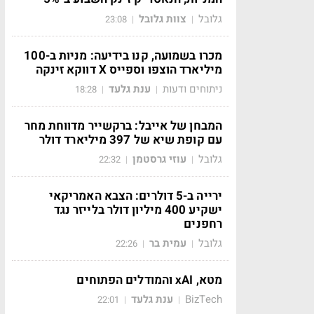
גלובל
צוות גלובל
23:08
|
|
מכרו בשמועה, קנו בידיעה: מניות ב-100
מיליארד הוצפו וספייס X דווקא זינקה
ניתוחים ודעות
ענת גלעד
18:28
|
|
המבחן של אייבל: ברקשייר מדווחת מחר
עם קופת שיא של 397 מיליארד דולר
גלובל
עוזי גרסטמן
22:32
|
|
ירייה ב-5 דולרים: הצבא האמריקאי
ישקיע 400 מיליון דולר בלייזר נגד
רחפנים
גלובל
עמית בר
22:26
|
|
מטא, xAI והמודלים הפתוחים
BizTech
ענת גלעד
22:01
|
|