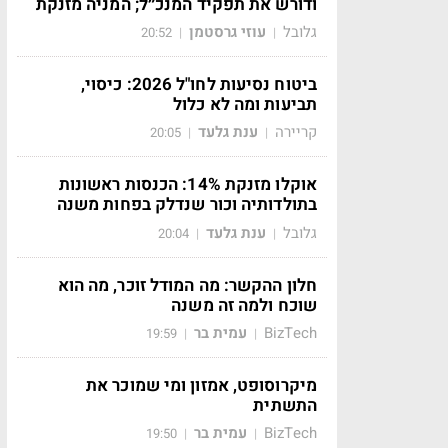
ודורש את תפקיד המנכ״ל; המניה מזנקת
גלובל
עוזי גרסטמן
20:52
|
|
ביטוח נסיעות לחו"ל 2026: כיסוי,
תביעות ומה לא כלול
קריירה
ענת גלעד
20:05
|
|
אוקלו מזנקת 14%: הכנסות ראשונות
בתולדותיה וכור שנדלק בפחות משנה
גלובל
ענת גלעד
20:04
|
|
חלון ההקשר: מה המודל זוכר, מה הוא
שוכח ולמה זה משנה
BizTech
עמית בר
19:59
|
|
מיקרוסופט, אמזון ומי שמוכר את
התשתית
BizTech
עמית בר
19:50
|
|