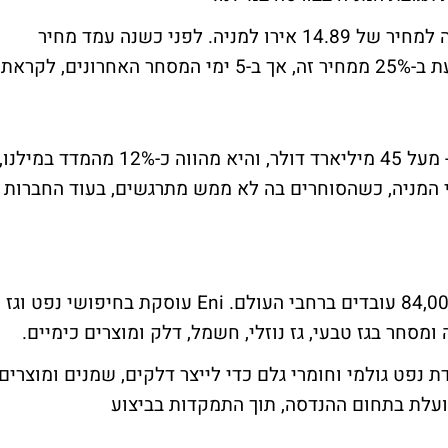
מניית ENI מתחזקת הבוקר במעל ל-3%, ועולה למחיר של 14.89 אירו למניה. לפני כשנה עמד מחיר
המניה על כמעט 20 אירו, כך שהיא רחוקה כעת ב-25% ממחיר זה, אך ב-5 ימי המסחר האחרונים, לקראת
נציין כי שווי השוק של חברת ENI הינו עצום - מעל 45 מיליארד דולר, והיא מהווה כ-12% מהמדד במילנו,
וי המניה, כשהסוחרים בה לא ממש מתרגשים, בעוד החברות
חברת ENI פועלת ב-83 מדינות ומעסיקה כ-84,000 עובדים ברחבי העולם. Eni עוסקת בחיפושי נפט וגז
סחר בגז טבעי, גז נוזלי, חשמל, דלק ומוצרים כימיים.
ק ומפעלים כימיים, Eni גם מעבדת נפט גולמי וחומרי גלם כדי לייצר דלקים, שמנים ומוצרים
ים שמסופקים לסיטונאים. בנוסף, Eni פועלת בתחום ההנדסה, תוך התמקדות בביצוע