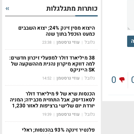
כותרות מתגלגלות
היצוא מסין זינק 24%; יצוא השבבים
כמעט הוכפל בתוך שנה
ה
גלובל
עוזי גרסטמן
23:38
|
|
38 מיליארד דולר למפעלי זיכרון חדשים:
למה דווקא מיקרון נהנית מההשקעה של
SK הייניקס
0
גלובל
עוזי גרסטמן
14:52
|
|
הכנסות שיא של 9 מיליארד דולר
לסאנדיסק, אבל התחזית מכבידה; המניה
יורדת יום שלישי ברציפות לאזור 1,230
גלובל
עוזי גרסטמן
19:39
|
|
פלנטיר זינקה 93% בהכנסות; ראלי