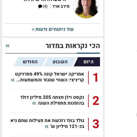
|
מירב ארד
(4)
עוד ניתוחים ודעות
הכי נקראות במדור
היום
השבוע
החודש
1
אמריקה ישראל קונה 49% מפרויקט
קריניצי: השווי שנגזר והמשמעות...
2
נקסט ויז'ן חצתה 205 מיליון דולר
בהזמנות מתחילת השנה
3
גולד בונד רוכשת את פעילות שחם גיא
בכ-121 מיליון ש'