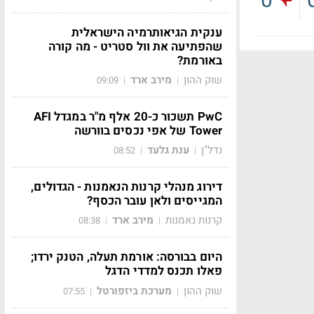
0
ענקית הגיאותרמיה הישראלית
שהפתיעה את וול סטריט - מה קורה
באורמת?
שוק ההון
מירב ארד
09:09
|
|
PwC תשכור כ-20 אלף מ"ר במגדל AFI
Tower של אפי נכסים בוורשה
נדל"ן
ענת גלעד
08:52
|
|
דירוג מנהלי קרנות הנאמנות - הגדולים,
המגייסים ולאן עובר הכסף?
קרנות נאמנות
מירב ארד
08:38
|
|
היום בבורסה: אורמת תעלה, הטנק ירדו;
פאלו תכנס למדדי הדגל
שוק ההון
מערכת ביזפורטל
07:55
|
|