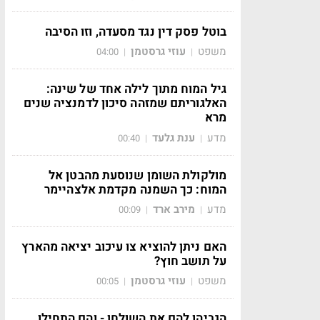
בוטל פסק דין נגד מסעדה, וזו הסיבה
משפט
עוזי גרסטמן
04:00
|
|
גיל המוח מתוך לילה אחד של שינה:
האלגוריתם שמזהה סיכון לדמנציה שנים
מרא
מדע
ענת גלעד
00:40
|
|
מולקולת השומן שנוסעת מהבטן אל
המוח: כך השמנה מקדמת אלצהיימר
מדע
מירב ארד
00:09
|
|
האם ניתן להוציא צו עיכוב יציאה מהארץ
על תושב חוץ?
משפט
עוזי גרסטמן
00:05
|
|
הגביהו להם את השולחן - והם התחילו