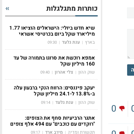
כותרות מתגלגלות
שיא חדש ביולי: הישראלים הוציאו 1.77
מיליארד שקל ביום בכרטיסי אשראי
בארץ
ענת גלעד
09:30
|
|
אמפא רוכשת את סרוגו בתמורה של עד
160 מיליון שקל
ה
שוק ההון
צלי אהרון
09:40
|
|
יעקב פיננסים: הרווח הנקי ברבעון עלה
ב-13.8% ל-24.1 מיליון שקל
שוק ההון
ענת גלעד
09:14
|
|
0
אתגר הרביעיות סחף את הצופים:
"רוקדים עם כוכבים" עם 494 אלף צופים
תקשורת ומדיה
מירב ארד
09:17
|
|