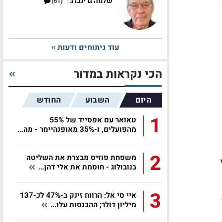
|
שלמה גרינברג
(61)
עוד ניתוחים ודעות
הכי נקראות במדור
היום
השבוע
החודש
1
טאואר עם אפסייד של 55%
מהפועלים, ו-35% מאופנהיימר - מה...
2
משפחת פוזיס מבצרת את השליטה
בנובולוג - חוסמת את אלי דהן...
3
איי סי אל: הרווח זינק ב-47% לכ-137
מיליון דולר; ההכנסות עלו...