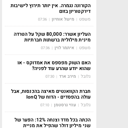
הקורונה נגמרה. אין יותר תירוץ לישיבות
דירקטוריון בזום
משפט
מישל אוחיון
07:36
|
|
העליון אשרר: 80,000 שקל על הטרדה
מינית מילולית ברשתות חברתיות
משפט
איתמר לוין
07:36
|
|
האם השוק מפספס את אמדוקס - או
שהוא יודע שהרע עוד לפניה?
גלובל
מירב ארד
07:30
|
|
חברת הקוואנטים מאיצה בהכנסות, אבל
עולה בהפסדים - הדוח של IonQ
גלובל
עוזי גרסטמן
07:10
|
|
הכתה בכל מדד וצנחה 12%: הפער של
שני מיליון דולר שהפיל את מניית