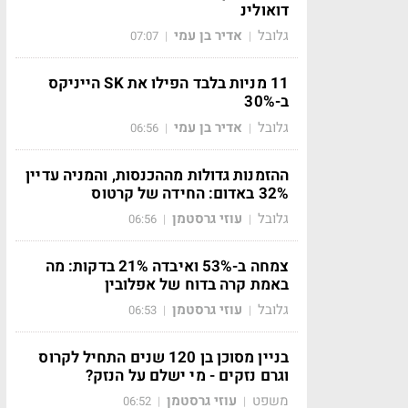
דואולינ
גלובל
אדיר בן עמי
07:07
|
|
11 מניות בלבד הפילו את SK הייניקס
ב-30%
גלובל
אדיר בן עמי
06:56
|
|
ההזמנות גדולות מההכנסות, והמניה עדיין
32% באדום: החידה של קרטוס
גלובל
עוזי גרסטמן
06:56
|
|
צמחה ב-53% ואיבדה 21% בדקות: מה
באמת קרה בדוח של אפלובין
גלובל
עוזי גרסטמן
06:53
|
|
בניין מסוכן בן 120 שנים התחיל לקרוס
וגרם נזקים - מי ישלם על הנזק?
משפט
עוזי גרסטמן
06:52
|
|