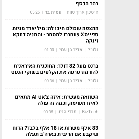
בהר הכסף
חיסכון ארוך טווח
עמית בר
05:25
|
|
ההצפה שכולם חיכו לה: מיליארד מניות
ספייסX שוחררו למסחר - והמניה דווקא
זינקה
גלובל
אדיר בן עמי
01:00
|
|
ברנט מעל 82 דולר: התוכנית האיראנית
להורמוז טרפה את הקלפים בשוקי הנפט
גלובל
אדיר בן עמי
00:36
|
|
השוואה מעשית: איזה צ'אט AI מתאים
לאיזו משימה, וכמה זה עולה
BizTech
מנדי הניג
00:35
|
|
83 אלף משרות או 18 אלף בלבד? הדוח
שיקבע אם הריבית בארה"ב תעלה