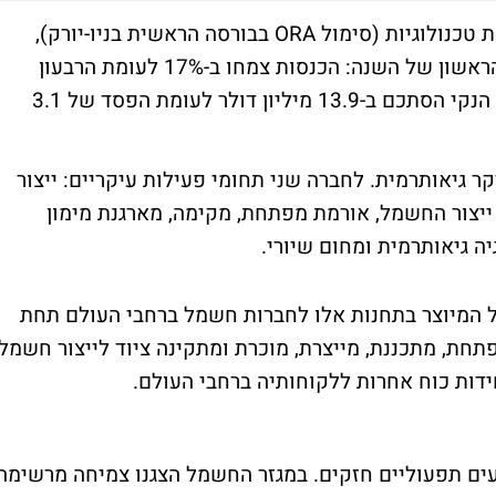
חברת אורמת תעשיות, החברה האם של אורמת טכנולוגיות (סימול ORA בבורסה הראשית בניו-יורק),
פרסמה הבוקר את התוצאות לסיכום הרבעון הראשון של השנה: הכנסות צמחו ב-17% לעומת הרבעון
המקביל אשתקד ל-142.4 מיליון דולר והרווח הנקי הסתכם ב-13.9 מיליון דולר לעומת הפסד של 3.1
 גיאותרמית. לחברה שני תחומי פעילות עיקריים: ייצור
 ייצור החשמל, אורמת מפתחת, מקימה, מארגנת מימון
 גיאותרמית ומחום שיורי.
 המיוצר בתחנות אלו לחברות חשמל ברחבי העולם תחת
תחת, מתכננת, מייצרת, מוכרת ומתקינה ציוד לייצור חשמל
ידות כוח אחרות ללקוחותיה ברחבי העולם.
ועים תפעוליים חזקים. במגזר החשמל הצגנו צמיחה מרשימה