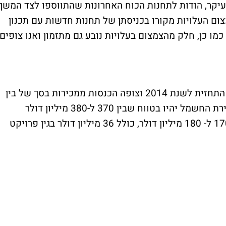
עיקר, הודות לתחנות הכוח האחרונות שהתווספו לצד המשך
צום העלויות מקורו בכניסתן של תחנות חדשות עם תכנון
מו כן, חלק מהצמצום בעלויות נובע גם מתזמון ואנו צופים
החברה הבת, אורמת טכנולוגיות, אישררה את התחזית לשנת 2014 וצופה הכנסות ממכירות בסך של בין
540 ל-560 מיליון דולר כאשר ההכנסות ממכירת החשמל יהיו בטווח שבין 370 ל-380 מיליון דולר
והכנסות ממכירת המוצרים יהיו בטווח שבין 170 ל- 180 מיליון דולר, כולל 36 מיליון דולר בגין פרויקט