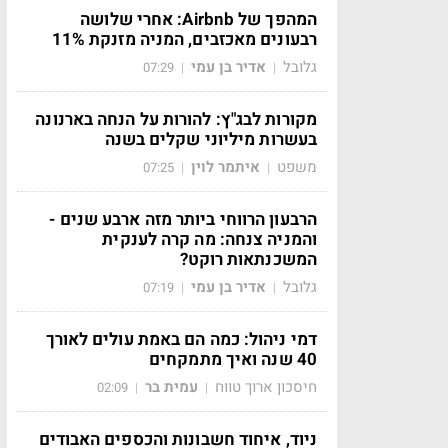
המהפך של Airbnb: אחרי שלושה
רבעונים מאכזבים, המניה מזנקת 11%
גלובל
אדיר בן עמי
07:29
|
|
מקורות לבג"ץ: להורות על הנחה בארנונה
בעשרות מיליוני שקלים בשנה
משפט
איתמר לוין
07:25
|
|
הרבעון הרווחי ביותר מזה ארבע שנים -
והמניה צנחה: מה קרה לענקית
המשכנתאות רוקט?
גלובל
אדיר בן עמי
07:19
|
|
דמי ניהול: כמה הם באמת עולים לאורך
40 שנה ואיך מתמקחים
חיסכון ארוך טווח
עמית בר
02:09
|
|
ניוד, איחוד חשבונות והכספים האבודים