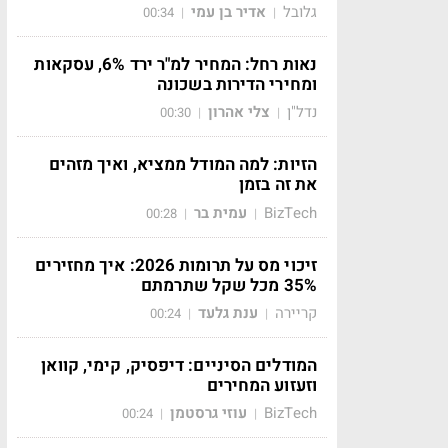
גלובל
אדיר בן עמי
00:34
|
|
נאות רחל: המחיר למ"ר ירד 6%, עסקאות
ומחירי הדירות בשכונה
נדל"ן
צלי אהרון
00:30
|
|
הזיות: למה המודל ממציא, ואיך מזהים
את זה בזמן
BizTech
עמית בר
00:28
|
|
זיכוי מס על תרומות 2026: איך מחזירים
35% מכל שקל שתרמתם
קריירה
ענת גלעד
00:24
|
|
המודלים הסיניים: דיפסיק, קימי, קוואן
וזעזוע המחירים
BizTech
עוזי גרסטמן
00:24
|
|