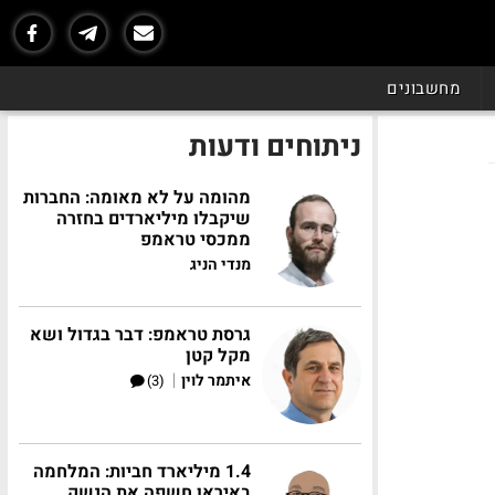
מחשבונים
ניתוחים ודעות
מהומה על לא מאומה: החברות
שיקבלו מיליארדים בחזרה
ממכסי טראמפ
מנדי הניג
גרסת טראמפ: דבר בגדול ושא
מקל קטן
|
איתמר לוין
(3)
1.4 מיליארד חביות: המלחמה
באיראן חשפה את הנשק