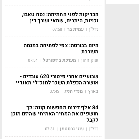
הבדיקות לפני החתימה: נסח טאבו,
זכויות, היתרים, שמאי ועורך דין
נדל"ן
עמית בר
07:58
|
|
היום בבורסה: צפי לפתיחה במגמה
מעורבת
שוק ההון
מערכת ביזפורטל
07:54
|
|
שבועיים אחרי פיטורי 620 עובדים -
אושרה הכפלת השכר למנכ״לי מאנדיי
בארץ
מנדי הניג
07:43
|
|
84 אלף דירות מחפשות קונה: כך
חושפים את המחיר האמיתי שהיזם מוכן
לקבל
נדל"ן
עוזי גרסטמן
07:31
|
|