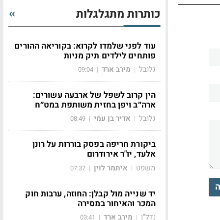
כותרות מתגלגלות
עוד לפני שלמדו לקרוא: בקוריאה ההורים
פותחים לילדים תיק מניות
גלובל
מירב ארד
09:04
|
|
הין קרוב לשפל של ארבעה עשורים:
ארה״ב ויפן בחזית משותפת במט״ח
גלובל
אדיר בן עמי
08:49
|
|
ביקורת חריפה בפסק בוררות על רונן
אלעד, יו"ר אירודרום
משפט
איתמר לוין
07:37
|
|
ה
יד שנייה מול קבלן: החוזה, ערבות חוק
המכר והאיחור במסירה
נדל"ן
מירב ארד
03:41
|
|