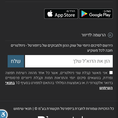
הרשמה לדיוור
הירשם לסיכום היומי של שוק ההון ולמבזקים של ביזפורטל - ניוזלטרים
חובה לכל משקיע
אני מאשר קבלת שני ניוזלטרים, אשר כל אחד מהווה רשימת תפוצה
נפרדת, בנושאים סיכום יומי והתראות חמות וקבלת דיוורים פרסומיים
בדואר אלקטרוני ו/ או באמצעות הסלולר בהתאם למפורט בסעיף 10
בתנאי
השימוש
כל הזכויות שמורות לחברת ביזפורטל תקשורת בע"מ ©
|
תנאי שימוש