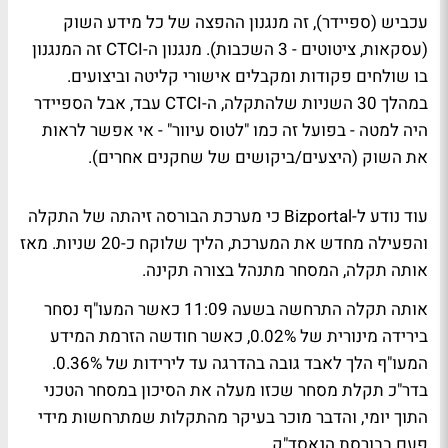
עכביש (ספיידר), זה מנגנון ההפצה של כל מידע השוק
(עסקאות, ציטוטים - 3 השכבות). מנגנון ה-CTCI זה המנגנון
בו שולחים פקודות ומקבלים אישורי קליטה וביצועים.
במהלך 30 השניות שלהתקלה, ה-CTCI עבד, אבל הספיידר
היה למטה - בפועל זה כמו "לטוס עיוור" - אי אפשר לראות
את השוק (היצעים/ביקושים של שחקנים אחרים).
עוד נודע ל-Bizportal כי מערכת הבורסה זיהתה של התקלה
והפעילה מחדש את המערכת, הליך שלוקח כ-20 שניות. מאז
אותה תקלה, המסחר מתנהל בצורה תקינה.
אותה תקלה התרחשה בשעה 11:09 כאשר המעו"ף נסחר
בירידה מינורית של 0.02%, כאשר חודשה הזרמת המידע
המעו"ף הלך לאבד גובה בהדרגה עד לירידות של 0.36%.
בדר"כ תקלת מסחר שכזו מעלה את הסיכון במסחר הטכני
התוך יומי, והדבר מוכר בעיקר מהתקלות שמתרחשות מידי
פעם בבורסת הנאסד"ק.