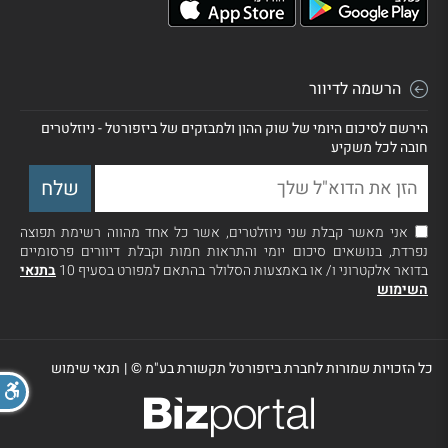
הרשמה לדיוור
הירשם לסיכום היומי של שוק ההון ולמבזקים של ביזפורטל - ניוזלטרים
חובה לכל משקיע
אני מאשר קבלת שני ניוזלטרים, אשר כל אחד מהווה רשימת תפוצה
נפרדת, בנושאים סיכום יומי והתראות חמות וקבלת דיוורים פרסומיים
בדואר אלקטרוני ו/ או באמצעות הסלולר בהתאם למפורט בסעיף 10
בתנאי
השימוש
כל הזכויות שמורות לחברת ביזפורטל תקשורת בע"מ ©
|
תנאי שימוש