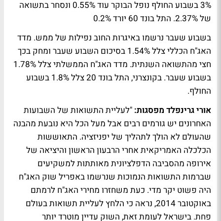
3% בשבוע החולף נופל הבוקר עוד 0.55% ונסחר בתשואה
של 2.37%. התל בונד 60 יורד 0.2%
בשבוע שעבר נרשמו באיגרות החוב נפילות של ממש. מדד
האג"ח הכללי צלל 1.54% בסיכום השבוע שעבר ומחק בכך
חצי מהתשואה השנתית. מדד האג"ח הממשלתי צלל 1.78%
בשבוע שעבר. בקונצרני, התל בונד 20 צלל 1.8% בשבוע
החולף.
אורי גרינפלד מפסגות:
"לעליית התשואות של השבועות
האחרונים יש גורמים רבים אבל מעל הכל היא נובעת מהבנה
שהעולם לא הולך לתהליך של יפניזציה. התאוששות
הכלכלה האמריקאית אחרי הרבעון הראשון והיציאה של
אירופה מהסביבה הדפלציונית מאותתות למשקיעים
שברמות התשואות הנמוכות שנרשמו באפריל שוק האג"ח
היה פשוט יקר מדי. כעת משחזרו מחירי האג"ח לרמתם
באוקטובר 2014, נראה כי הלחץ לעליית תשואות בעולם
פחת. בישראל לעומת זאת, השוק עדיין מוטרד יותר