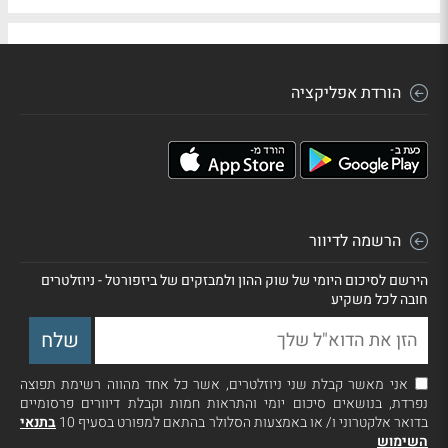
הורדת אפליקציה
הרשמה לדיוור
הירשם לסיכום היומי של שוק ההון ולמבזקים של ביזפורטל - ניוזלטרים
חובה לכל משקיע
אני מאשר קבלת שני ניוזלטרים, אשר כל אחד מהווה רשימת תפוצה
נפרדת, בנושאים סיכום יומי והתראות חמות וקבלת דיוורים פרסומיים
בדואר אלקטרוני ו/ או באמצעות הסלולר בהתאם למפורט בסעיף 10
בתנאי
השימוש