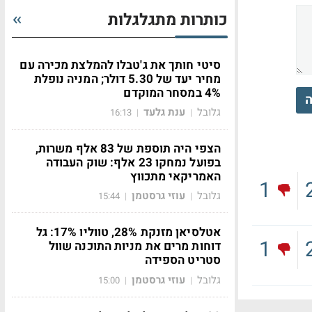
כותרות מתגלגלות
סיטי חותך את ג'טבלו להמלצת מכירה עם
מחיר יעד של 5.30 דולר; המניה נופלת
4% במסחר המוקדם
ה
גלובל
ענת גלעד
16:13
|
|
הצפי היה תוספת של 83 אלף משרות,
בפועל נמחקו 23 אלף: שוק העבודה
האמריקאי מתכווץ
1
גלובל
עוזי גרסטמן
15:44
|
|
אטלסיאן מזנקת 28%, טווליו 17%: גל
1
דוחות מרים את מניות התוכנה שוול
סטריט הספידה
גלובל
עוזי גרסטמן
15:00
|
|