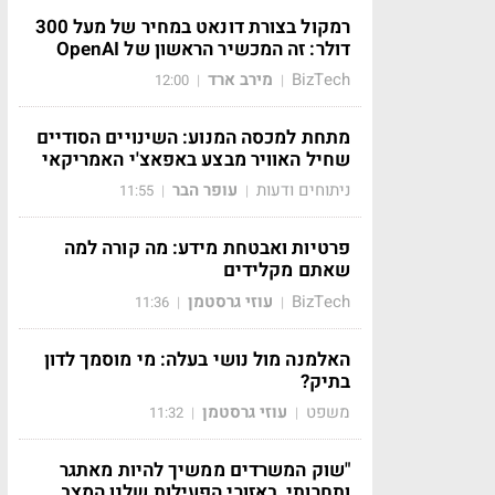
רמקול בצורת דונאט במחיר של מעל 300
דולר: זה המכשיר הראשון של OpenAI
BizTech
מירב ארד
12:00
|
|
מתחת למכסה המנוע: השינויים הסודיים
שחיל האוויר מבצע באפאצ'י האמריקאי
ניתוחים ודעות
עופר הבר
11:55
|
|
פרטיות ואבטחת מידע: מה קורה למה
שאתם מקלידים
BizTech
עוזי גרסטמן
11:36
|
|
האלמנה מול נושי בעלה: מי מוסמך לדון
בתיק?
משפט
עוזי גרסטמן
11:32
|
|
"שוק המשרדים ממשיך להיות מאתגר
ותחרותי, באזורי הפעילות שלנו המצב