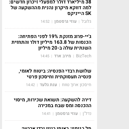
38 מיליארד דולר למפעלי זיכרון חדשים:
למה דווקא מיקרון נהנית מההשקעה של
SK הייניקס
גלובל
עוזי גרסטמן
14:52
|
|
ג'יי-פרוג מזנקת 19% לפני הפתיחה:
הכנסות של 163.8 מיליון דולר והתחזית
השנתית עולה ב-20 מיליון
BizTech
מירב ארד
14:45
|
|
שלושת רבדי הפנסיה: ביטוח לאומי,
פנסיה תעסוקתית וחיסכון פרטי
חיסכון ארוך טווח
ענת גלעד
14:42
|
|
דירה להשקעה: תשואת שכירות, מיסוי
ההכנסה ומס שבח במכירה
נדל"ן
עוזי גרסטמן
14:41
|
|
תל בנימין: באותו בניין ירדו ארבעה