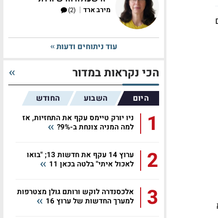
|
מירב ארד
(2)
עוד ניתוחים ודעות
הכי נקראות במדור
היום
השבוע
החודש
1
ניו יורק טיימס עקף את התחזיות, אז
למה המניה צונחת ב-9%?
2
ערוץ 14 עקף את חדשות 13; "בואו
לאכול איתי" בלטה בכאן 11
3
אלכסנדרה לוקש ורותם גולן מצטרפות
למערך החדשות של ערוץ 16