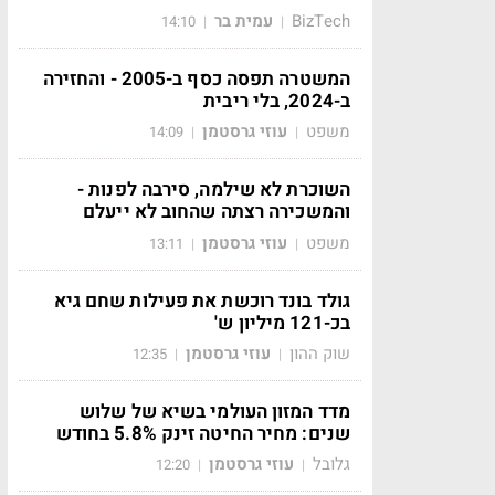
BizTech
עמית בר
14:10
|
|
המשטרה תפסה כסף ב-2005 - והחזירה
ב-2024, בלי ריבית
משפט
עוזי גרסטמן
14:09
|
|
השוכרת לא שילמה, סירבה לפנות -
והמשכירה רצתה שהחוב לא ייעלם
משפט
עוזי גרסטמן
13:11
|
|
גולד בונד רוכשת את פעילות שחם גיא
בכ-121 מיליון ש'
שוק ההון
עוזי גרסטמן
12:35
|
|
מדד המזון העולמי בשיא של שלוש
שנים: מחיר החיטה זינק 5.8% בחודש
גלובל
עוזי גרסטמן
12:20
|
|