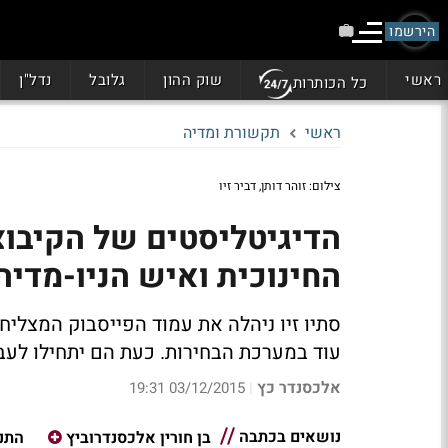
הירשמו
ראשי
שוק ההון
גלובל
נדל"ן
כל הכותרות
ראשי
תקשורת ומדיה
צילום: זוהר דותן, דביר זיו
הדיגיטליסטים של הקיבוצ
החינוכית ואיש הניו-מדיה
סתיו זיו ניהלה את עמוד הפייסבוק המצליח
עוד במערכת הבחירות. כעת הם יתחילו לעבו
אלכסנדר כץ
03/12/2015 19:31
|
נושאים בכתבה
בן חורין אלכסנדרוביץ
התנו