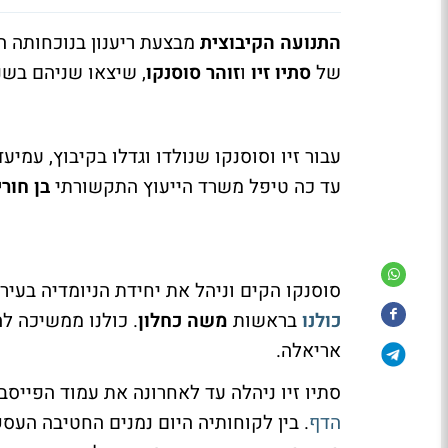
התנועה הקיבוצית
מבצעת ריענון בנוכחותה ה
של
סתיו זיו
ו
זוהר סוסנקו
, שיצאו שניהם בשנ
עבור זיו וסוסנקו שנולדו וגדלו בקיבוץ, עמי
עד כה טיפל משרד הייעוץ התקשורתי
בן חור
סוסנקו הקים וניהל את יחידת הניומדיה בעירי
כולנו
בראשות
משה כחלון
. כולנו ממשיכה לה
אריאלה.
סתיו זיו ניהלה עד לאחרונה את עמוד הפייס
הדף
. בין לקוחותיה היום נמנים החטיבה הע