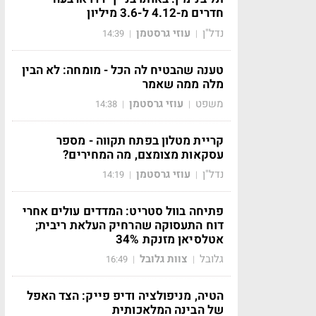
חדרים מ-4.12 ל-3.6 מיליון
נדל"ן
עוזי גרסטמן
14:39
|
|
טענה שהבטיח לה הכל - מומחה: לא הבין
מלה ממה שאמר
משפט
עוזי גרסטמן
14:38
|
|
קריית מטלון בפתח תקווה - מספר
עסקאות מצומצם, מה המחירים?
נדל"ן
עוזי גרסטמן
14:19
|
|
פתיחה בוול סטריט: המדדים עולים אחרי
דוח התעסוקה שהרחיק העלאת ריבית;
אטלסיאן מזנקת 34%
גלובל
צוות גלובל
16:49
|
|
הטיה, מניפולציה ודיפ פייק: הצד האפל
של הבינה המלאכותית