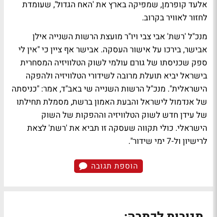
אלעד קופרמן, שמפיקה בארץ את 'האח הגדול', שעומדת
לחזור לאוויר בקרוב.
מנכ"ל 'רשת' אבי צבי ויו"ר מועצת הרשות השנייה
אילן
אבישר
, בירכו על אישור העסקה. אבישר אף ציין כי "אין לי
ספק שכניסתו של גורם עולמי לשוק הטלוויזיה המסחרית
בישראל יביא תועלת מרובה לשידורי הטלוויזיה ולהפקה
הישראלית". מנכ"ל הרשות השנייה
שי באב"ד
, אמר: "כניסתה
של אנדמול לישראל והבעת האמון ברשת, מסמלת תחילתו
של עידן חדש לשוק הטלוויזיה וההפקות של השוק
הישראלי. כולי תקווה שעסקה זו תביא את 'רשת' לצאת
לרישיון ול-7 ימי שידור".
הוספת תגובה