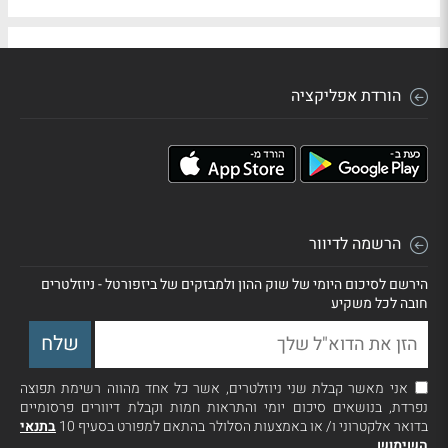
הורדת אפליקציה
הרשמה לדיוור
הירשם לסיכום היומי של שוק ההון ולמבזקים של ביזפורטל - ניוזלטרים
חובה לכל משקיע
אני מאשר קבלת שני ניוזלטרים, אשר כל אחד מהווה רשימת תפוצה
נפרדת, בנושאים סיכום יומי והתראות חמות וקבלת דיוורים פרסומיים
בדואר אלקטרוני ו/ או באמצעות הסלולר בהתאם למפורט בסעיף 10
בתנאי
השימוש