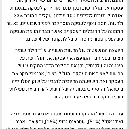
מועצת
הרשות השנייה
, אישרה ביום חמישי האחרון את
עסקת
אנדמול
ו
רשת
, ובכך נתנה אור ירוק
לעסקה במסגרתה
'אנדמול' תזרים
לזכיינית 100 מיליון שקלים תמורת 33%
מ'רשת'. חסם נוסף לעסקה הוסר כבר לפני כשבועיים, כאשר
הממונה על ההגבלים העסקיים אישר מבחינתו את העסקה
כשהעניק פטור מהסדר כובל לתקופה של 4 שנים.
היועצת המשפטית של הרשות השנייה, עו"ד
הילה שמיר
,
הציגה בפני חברי המועצה את עסקת אנדמול-רשת על
היבטיה והשלכותיה, וכן את המלצת הדרג המקצועי של
הרשות לאשר את העסקה. מנכ"ל 'רשת',
אבי צבי
סקר את
העסקה ואת השפעתה החיובית לדבריו על שוק הטלוויזיה
בישראל, והוסיף כי בכוונתה של 'רשת' להרחיב את פעילותה
בשנים הקרובות באמצעות עסקה זו.
עד כה ב'רשת' החזיקו משפחת
עופר
באמצעות
עופר מדיה
ו
אודי אנג'ל
(51%),
שטראוס גרופ
(16%), והשאר -
אביב