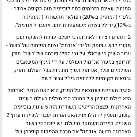
גלעדי
ו
פולאר תקשורת
. על פי הסכם, חלקם של חלק מבעלי
המניות שאינם מזרימים כסף לזכיינית מזה תקופה ארוכה -
גלעדי (המחזיק ב-20%) ו'פולאר תקשורת' (
המחזיקה
ב-13%
), ידולל בצורה משמעותית יותר, ויועבר ל'אנדמול'.
2 הגופים הצהירו לאחרונה כי ישלבו כוחות להשקת תוכן
מקורי חדש שיופק על ידי 'אנדמול' וצוות הפיתוח של 'רשת' -
עבור השוק הישראלי, על גבי הפלטפורמה של 'רשת'. תוכן
זה יופץ במערך אנדמול העולמי. על ידי מינוף המשאבים
העולמיים שלה, אנדמול תפיץ תוכניות בכל העולם ותפיק
גרסאות מקומיות ללהיטים בינ"ל עבור 'רשת'.
סוגיה מעניינת שנמצאת על הפרק, היא
האח הגדול
. 'אנדמול'
היא בעלת הזיכיון של המותג הכי מצליח בעולם בשנים
האחרונות. פצצת הרייטינג משודרת מזה 5 עונות בזכיינית
קשת, ומעניין יהיה לראות האם המותג יעבור לזכיינית ערוץ 2
השנייה, במידה והעסקה תושלם. יש לזכור כי בשנה
האחרונה רכשה 'אנדמול' את חברת ההפקות קופרמן של