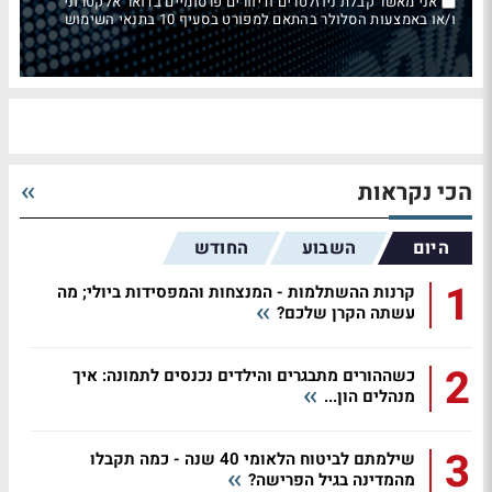
אני מאשר קבלת ניוזלטרים ודיוורים פרסומיים בדואר אלקטרוני
ו/או באמצעות הסלולר בהתאם למפורט בסעיף 10 בתנאי השימוש
הכי נקראות
היום
השבוע
החודש
1
קרנות ההשתלמות - המנצחות והמפסידות ביולי; מה
עשתה הקרן שלכם?
2
כשההורים מתבגרים והילדים נכנסים לתמונה: איך
מנהלים הון...
3
שילמתם לביטוח הלאומי 40 שנה - כמה תקבלו
מהמדינה בגיל הפרישה?