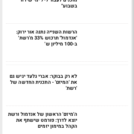
מוכנים לעבור ל-7 ימי שידור
בשבוע"
הרשות השנייה נתנה אור ירוק:
'אנדמול' תרכוש 33% מ'רשת'
ב-100 מיליון ש'
לא רק בבוקר: אברי גלעד יגיש גם
את 'המיזם' - התכנית החדשה של
'רשת'
ה'מיזם' הראשון של אנדמול ורשת
יוצא לדרך: פורמט שישתף את
הקהל במימון יזמים