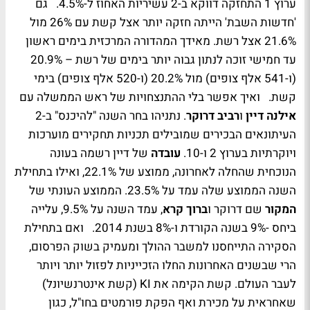
ערוץ 1 התחזקה דווקא ב-2 עשיריות האחוז ל-4.5%. גם
'חדשות השבת' הייתה חזקה יותר אצל קשת עם 26% מול
21.6% אצל רשת. מאידך המהדורה המרכזית בימים ראשון
עד חמישי זוכה לנתון גבוה יותר בימים של רשת – 20.9%
(ו-541 אלף צופים) מול 20.2% (ו-520 אלף צופים) בימי
קשת. ואיך אפשר בלי ההתנצחויות של ראש הממשלה עם
אילנה דיין
ו
רביב דרוקר
. נתניהו בחר השנה "להיכנס" ב-2
העיתונאים הבכירים שמובילים תכניות תחקירים מוערכות
ויוקרתיות בערוץ 2 ו-10.
עובדה
של דיין רשמה בעונה
הנוכחית שהחלה לאחרונה, ממוצע של 22.1%, ואילו בתחילת
השנה הממוצע שלה עמד על 23.5%. הממוצע העונתי של
המקור
שם דרוקר ו
ברוך קרא
, עמד השנה על 9.5%, עלייה
ביחס -9% בשנה הקורדת ו-8% בשנת 2014. ואם בתחילת
הסקירה התייחסנו למשבר ההולך ומעמיק בשוק הפרסום,
הרי שבשנים האחרונות החלו הזכייניות לפזול יותר ויותר
לעבר העולם. קשת הקימה את
KI
(קשת אינטרנשיונל)
שאחראית על מכירת ואף הפקת פורמטים בחו"ל, כגון