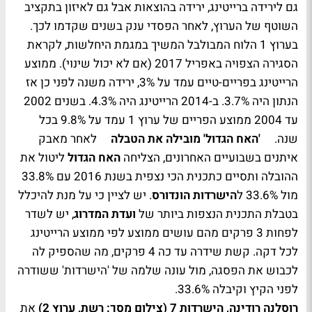
גם לירידה ברייטינג, ירידה בהוצאות אבל גם לאיזון בתקציב
השוטף של הערוץ, לאחר הפסדי ענק בשנים שקדמו לכך.
בערוץ 1 הלוח המבולבל המשיך במגמת היחלשות, לקראת
הסגירה הצפויה באפריל 2017 (אם לא יכול שינוי). ממוצע
הרייטינג בפריים-טיים עמד על 3%, ירידה משנה לפני כן אז
הנתון היה 3.7%. ב-2014 הרייטינג היה 4.3%. בשנים 2002
עד 2004 ממוצע הפריים של ערוץ 1 עמד על 9.8% בכל
שנה.
'האח הגדול' מובילה את הטבלה
לאחר מאבק
איתנים בשבועיים האחרונים, הצליחה
האח הגדול
ליטול את
ההובלה ותסיים כתכנית הכי נצפית בשנת 2016 עם 33.8%
מול 33.6% ל
הישרדות הונדורס
. יש לציין כי על מנת להיכלל
בטבלת התכנית הנצפות ביותר של
ועדת המדרוג
, יש לשדר
לפחות 3 פרקים מהם עושים ממוצע לפי ממוצע הרייטינג
לכל דקה. קשת שידרה עד כה 4 פרקים, מה שהספיק לה
לכבוש את הפסגה, מול עונה שלמה של 'הישרדות' ששודרה
לפני הקיץ וקיבלה 33.6%.
רוסלנה רודינה, הישרדות 7 (צילום מסך: רשת, ערוץ 2)
את