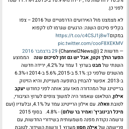
10.3% ל'חדשות 10', ירידה מ-10.9% ב-2015 ו-11.1% שנה
לפני כן.
לא מצמצנו מול האירועים הדרמטיים של 2016 – צפו
בקליפ סיכום השנה: הרגעים שגרמו לנו לקפוא
במקום
https://t.co/c4CSJ1j8wT
pic.twitter.com/cooF8XEKMV
— חדשות 2 (@Channel2News)
29 בדצמבר 2016
הפער הולך וקטן, אבל יש גם זמן לסיכום שנה
הממוצע
השנתי של
מבט
בערוץ 1 עמד על 4.2%, ירידה חדשה
מהשנים שלפני כן: 5.1% ב-2015, 5.6% ב-2014 ו-6.3%
ב-2013. אפשר להבחין בתופעה מעניינת, והיא הזינוק
ברייטינג של המהדורה מאז עזב אותה לפני כחודש
יעקב
אילון
, הטלאנט שאמור היה למשוך צופים לערוץ הציבורי,
לטובת
וואלה
. עם אילון הרייטינג עמד על 4.1%, ובלעדיו (ועם
מיכל רבינוביץ'
ו
אמיר בר שלום
) - 4.8%.
בסוף 2015
נרשמה נקודת מפנה משמעותית בשידורי החדשות, עם
פרישתה של
אילה חסון
מערוץ 1 ורשות השידור, לטובת