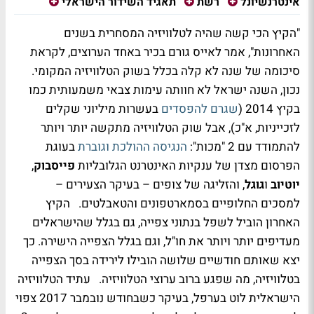
אינטרנשיונל
רשת
תאגיד השידור הישראלי
"הקיץ הכי קשה שהיה לטלוויזיה המסחרית בשנים
האחרונות", אמר לאייס גורם בכיר באחד הערוצים, לקראת
סיכומה של שנה לא קלה בכלל בשוק הטלוויזיה המקומי.
נכון, השנה ישראל לא חוותה עימות צבאי משמעותית כמו
בקיץ 2014 (
שגרם להפסדים
בעשרות מיליוני שקלים
לזכייניות, א"כ), אבל שוק הטלוויזיה מתקשה יותר ויותר
להתמודד עם 2 "מכות":
הנגיסה ההולכת וגוברת
בעוגת
הפרסום מצדן של ענקיות האינטרנט הגלובליות
פייסבוק
,
יוטיוב
ו
גוגל
, והזליגה של צופים – בעיקר הצעירים –
למסכים החלופיים בסמארטפונים והטאבלטים. הקיץ
האחרון הוביל לשפל בנתוני צפייה, גם בגלל שהישראלים
מעדיפים יותר ויותר את חו"ל, וגם בגלל הצפייה הישירה. כך
יצא שאותם חודשיים שלושה הובילו לירידה בסך הצפייה
בטלוויזיה, מה שפגע ברוב ערוצי הטלוויזיה. עתיד הטלוויזיה
הישראלית לוט בערפל, בעיקר כשבחודש נובמבר 2017 צפוי