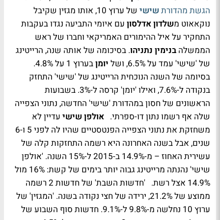
הגשת מהדורת
שישי
של ערוץ 10, אותו מגזין שקיבל
נוקאאוט מ
שלדון אדלסון
עם איומי התביעה נגדו בעקבות
התחקיר על איל ההימורים האמריקאי וחברו של ראש
הממשלה
בנימין נתניהו
. בסיכומה של אותה שנה, הרייטינג
של 'שישי' עמד על 6.5%, ושל
יומן
בערוץ 1 על 4.8%.
בסיומה של השנה הנוכחית הרייטינג של 'שישי' התחזק
בנקודה ל-7.6%, ואילו 'יומן' קרסה ל-3%. בשבועות
הראשונים של חסון במהדורת 'שישי' החדשה, נתוני הצפייה
שלה אף רשמו נתון דו-ספרתי.
אולפן שישי
עדיין לא
משחזקת את נתוני הצפייה הפנטסטיים שהיו לה לפני 5 ו-6
שנים, אבל בשנה האחרונה היא רשמה התחזקות קלה של
עשירית האחוז – מ-14.9% ב-2015 ל-15% השנה. 'אולפן
שישי' נהנתה מרייטינג גבוה יותר בימים של קשת: 16% מול
14.9% אצל רשת. 'חדשות השבת' של חדשות 2 רשמה
ממוצע של 21.2%, ירידה של חצי נקודה בשנה. 'המגזין' של
ערוץ 10 נחלשה מ-9.8% ל-9.1%. חדשות סוף השבוע של