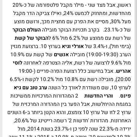
ראשון, אבל מצד שני - מילר מקבל פלטפורמה של כ-20%
מהחדשות, ומתחזק לכמעט 24%, ואילו צביקה הדר מקבל
מעל 30%, מסיים את הפרק עם מחצית מכך, ורושם מוצע
של כ-23.1%. בקרב תכניות הבוקר מובילה
העולם הבוקר
של רשת עם ממוצע של 6.2% מול 6% ל
הבוקר של קשת
(בימי חול), ו-3.4% של
אורלי וגיא
בערוץ 10. ברצועת מגזין
הערב (19:00-19:30) מובילה
אנשים
של קשת עם 10.9%
מול 9.6% לרצועה של רשת, אליה הצטרפה לאחרונה
לוסי
אהריש
. אבל בחישוב כלל רצועת הפרה-פריים (19:00-
20:00), מובילה רשת עם 10.8% מול 10.2% לקשת ו-6.5%
לערוץ 10, שם משודרת לאורך כל השנה
ערב טוב עם גיא
פינס
.
והרי החדשות
2 המהדורות המרכזיות ממשיכות
במגמת ההיחלשות, אבל הפער בין המהדורה המרכזית של
ערוץ 2 לזו של ערוץ 10 צומצם, והוא הקטן ביותר ב-6 השנים
האחרונות. מהדורות 'חדשות 2' רשמה רייטינג של 20.6%,
ירידה מ-22.3% שנה לפני כן ו-23.7% בשנת 2014, מול