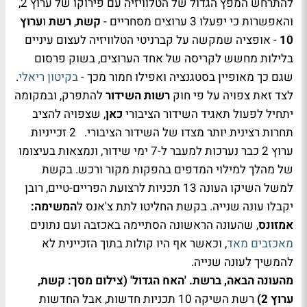
להתרחש המפץ הגדול של הטלוויזיה עם פירוקו של ערוץ 2,
והאפשרות כי יפעלו 3 ערוצים מסחריים -
קשת
,
רשת
ו
ערוץ
10
- אופציה שמקשה על קברניטי הטלוויזיה לעצום עיניים
בלילות מחשש לקריסה של אחד הערוצים, בשוק פרסום
שגם כך מאופיין בסטגנציה ואפילו חמור מכך -
בקיטון ריאלי
.
לצד זאת צפויה על פי חוק
רשות השידור
להתפרק, ובמקומה
יתחיל לפעול תאגיד השידור הציבורי
כאן
, שצפויה להציב
תחרות רצינית יותר מצדו של השידור הציבורי. 2 זכייניות
ערוץ 2 כבר נערכות למעבר ל-7 ימי שידור, ונמצאות בעיצומו
של מהלך למילוי המדפים בהפקות מקור ורכש. בקשת
למשל השיקו העונה 13 תכניות לרצועת הפריים-טיים, רובן
יקבלו עונה שנייה. בקשת החליטו לתת צ'אנס ל
המשימה:
אמזונס
, שהעונה הראשונה הסתיימה באכזבה ועם נתונים
מאכזבים מאד
, וכאשר אף היו קולות בתוך הזכיינית לא
להמשיך לעונה שנייה.
מהעונה הבאה, ברשת. 'האח הגדול' (צילום מסך: קשת,
ערוץ 2)
רשת השיקה 10 תכניות חדשות, אבל החדשות