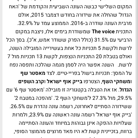
המקום השלישי כבשה העונה השביעית והקודמת של 'האח
הגדול' שהחלה את שידורה בחודש דצמבר 2015, אולם
מרבית העונה שודרה ב-2016. הממוצע עמד על 32.9%.
התכנית
The voice
שמשודרת בימים אלו, ניצבת במקום
הרביעי עם 31.5% (כולל הפרק ששודר אמש, א"כ). בסך הכל
לרשת ולקשת 5 תכניות כל אחת בעשירייה המובילה השנה,
ואולם בטבלת 20 התכניות הנצפות, לקשת 13 תכניות מול 7
לרשת.
השנה אפשר היה לסמן מגמה שהלכה ותפסה נפח
על המסך: תכניות בישול בפריי-טיים. לצד
מאסטר שף
ו
משחקי השף
, הצטרפו
בייק אוף ישראל
ו
קרב השפים
הגדול
. אז את הטבלה בקטגוריה זו מובילה 'מאסטר שף 6' עם
29.5%, מול 27.3% ל'משחקי השף 2'. 'מהפכה במטבח 2'
ששידורה הסתיים לאחרונה, רשמה עונה נהדרת עם 26.5%.
'בייק אוף ישראל' רשמה עונה ראשונה עם 23.9%, ולמרות
שעלויות ההפקה אינן גבוהות במיוחד והעונה הסתיימה
ברווח, בזכיינית קשת לא היו מאד מרוצים מהמוצר הסופי,