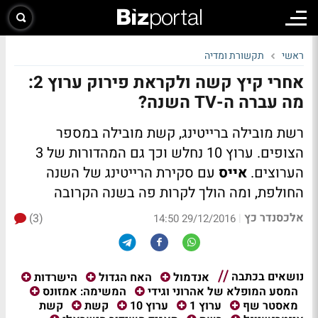
ראשי
תקשורת ומדיה
אחרי קיץ קשה ולקראת פירוק ערוץ 2:
מה עברה ה-TV השנה?
רשת מובילה ברייטינג, קשת מובילה במספר
הצופים. ערוץ 10 נחלש וכך גם המהדורות של 3
הערוצים.
אייס
עם סקירת הרייטינג של השנה
החולפת, ומה הולך לקרות פה בשנה הקרובה
אלכסנדר כץ
(3)
|
29/12/2016 14:50
נושאים בכתבה
אנדמול
האח הגדול
הישרדות
המסע המופלא של אהרוני וגידי
המשימה: אמזונס
קשת
מאסטר שף
ערוץ 1
ערוץ 10
קשת