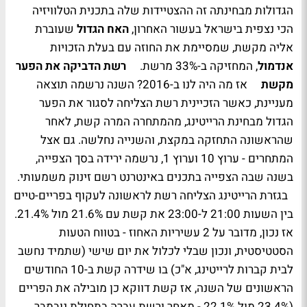
הגדולות מבחינתה זה ההצטיידות שלה בתכנית הטלוויזיה
הכי נצפית בישראל בעשור האחרון,
האח הגדול
שעוברת
אליה מקשת, שמסיימת את החוזה עם בעלת הזכויות
אנדמול
, המחזיקה ב-33% מרשת.
רשת הדביקה את הפער
מקשת
אז מה היה לנו ב-2016? השנה נרשמה תוצאה
מעניינת, כאשר הזכיינית רשת הצליחה לסגור את הפער
הגדול מבחינת הרייטינג, מהמתחרה המרה קשת, לאחר
שהראשונה התחזקה במקצת, והשנייה נחלשה. גם אצל
המתחרים - ערוץ 10 וערוץ 1, נרשמה ירידה בסך הצפייה,
בשנה שבה הצפייה בתכנים באינטרנט רשם זינוק משמעותי.
בגזרת הרייטינג הצליחה רשת לראשונה לעקוף בפריים-טיים
בין השעות 21:00 ל-23:00 את קשת עם 21.6% מול 21.4%.
אז נכון, מדובר על 2 עשיריות האחוז - בטווח הטעות
הסטטיסטית, ונכון שבלי לכלול את יום שישי (שתמיד נחשב
לבית קברות לרייטינג, א"כ) בו שידרה קשת ב-10 החודשים
הראשונים של השנה, אז קשת דווקא כן מובילה את הפריים
(23.4% מול 22.1% - מאחר ורשת עברה בתחילת נובמבר