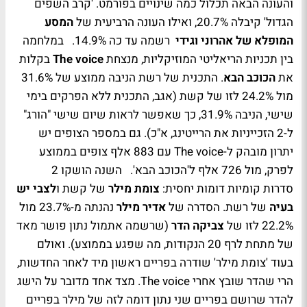
והעונה הבאה תכלול כמה שינויים בפורמט. 'קרב השפים
הגדול' קיבלה 20.7%, ואילו העונה הרביעית של
המסע
המופלא של אהרוני וגידי
רשמה עד כה 14.9%. במלחמה
בין תכניות הריאליטי המוזיקליות, מנצחת
The voice
בקלות
את
הכוכב הבא
. התכנית של רשת הניבה ממוצע של 31.6%
מול 24.2% לזו של קשת (אגב, התכנית ללא הפרקים בימי
שישי, הניבה 31.9%, כך שאפשר לראות שיום שישי "הורג"
ל-2 הזכייניות את הרייטינג, א"כ). גם במספר הצופים יש
יתרון מובהק ל-
The voice
עם 883 אלף צופים בממוצע
לפרק, מול 726 אלף ל'הכוכב הבא'.
השנה הושקו 2
סדרות קומיות דומות יחסית:
צומת מילר
של קשת ו
לצבי יש
בעיה
של רשת. הסדרה של
אדיר מילר
נהנתה מ-23.7% מול
22.2% לזו של
צביקה הדר
(שרשמה אתמול נתון פושר מאד
של מתחת לרף 20 הנקודות, מה שפגע בממוצע). ואולם
בעוד 'צומת מילר' שודרה בפריים ראשון מיד לאחר החדשות,
הרי שהדר שובץ אחרי
The voice
. מצד אחד מדובר על הישג
להדר שרושם בפריים שני נתון דומה לזה של מילר בפריים