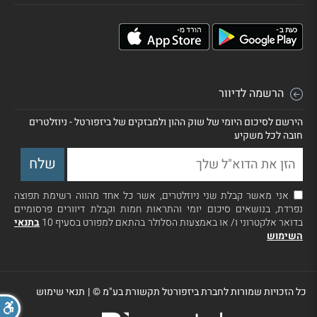
הרשמה לדיוור
הירשם לסיכום היומי של שוק ההון ולמבזקים של ביזפורטל - ניוזלטרים
חובה לכל משקיע
אני מאשר קבלת שני ניוזלטרים, אשר כל אחד מהווה רשימת תפוצה
נפרדת, בנושאים סיכום יומי והתראות חמות וקבלת דיוורים פרסומיים
בדואר אלקטרוני ו/ או באמצעות הסלולר בהתאם למפורט בסעיף 10
בתנאי
השימוש
כל הזכויות שמורות לחברת ביזפורטל תקשורת בע"מ ©
|
תנאי שימוש