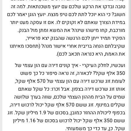
טובה ובדקו את הרקע שלכם עם יועץ משכנתאות. למה זה
חשוב? כי הוא יוכל לתת לכם טיפ מנצח. יועץ הוגן יאמר לכם
במידת הצורך שאתם לא זקוקים לו. אם זו עסקה מעט יותר
מורכבת, קחו מישהו שינהל את המשא ומתן מול הבנק.
הפקיד תמיד ייתן לכם הרגשה שהבנק יצא פראייר,
שקיבלתם הנחה בריבית אחרי אישור מנהל (תחסכו מאיתנו
את האמת, היא כנראה תכאב לכם).
ועכשיו, לחלק העיקרי - איך קונים דירה עם הון עצמי של
350 אלף שקל? לכאורה, זה נראה סיפור כל כך פשוט
לעומת זוג שרכש דירה עם הון עצמי של 570 אלף שקל,
אותו זוג שרכש דירה בצפון. אבל זכרו: כל שקל שאתם
שמים על הבית מההון העצמי שלכם, שווה בערך שלושה
שקלים במינוף. זוג ששם 570 אלף שקל יכול לרכוש דירה,
בכפוף ליכולת ההחזר כמובן, בסכום של 1.9 מיליון שקל. זוג
ששם 350 אלף שקל יכול לרכוש בסכום של 1.16 מיליון
שקל. כן, עד כדי כך משמעותי.