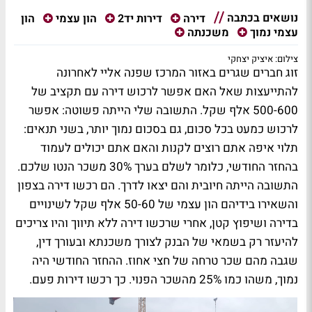
נושאים בכתבה
הון
דירה
דירות יד2
הון עצמי
עצמי נמוך
משכנתה
צילום: איציק יצחקי
זוג חברים שגרים באזור המרכז שפנה אליי לאחרונה
להתייעצות שאל האם אפשר לרכוש דירה עם תקציב של
500-600 אלף שקל. התשובה שלי הייתה פשוטה: אפשר
לרכוש כמעט בכל סכום, גם בסכום נמוך יותר, בשני תנאים:
תלוי איפה אתם רוצים לקנות והאם אתם יכולים לעמוד
בהחזר החודשי, כלומר לשלם בערך 30% משכר הנטו שלכם.
התשובה הייתה חיובית והם יצאו לדרך. הם רכשו דירה בצפון
והשאירו בידיהם הון עצמי של 50-60 אלף שקל לשינויים
בדירה ושיפוץ קטן, אחרי שרכשו דירה ללא תיווך והיו צריכים
להיעזר רק בשמאי של הבנק לצורך משכנתא ובעורך דין,
שגבה מהם שכר טרחה של חצי אחוז. ההחזר החודשי היה
נמוך, משהו כמו 25% מהשכר הפנוי. כך רכשו דירות פעם.