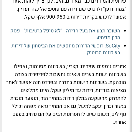
עירונית והמחירים כבר מאוד גבוהים. לכן, צריך לזהות אזור
"צמוד דופן" ולרכוש שם דירה עם פוטנציאל כזה. ועדיין,
אפשר לרכוש בקריות דירות ב-900-950 אלף שקל.
השוכר תבע את בעל הדירה - "לא טיפל ברטיבות" - פסק
הדין מפתיע
SoCity: רוכשי הדירות מחפשים את הביטחון של דירות
בשכונות הבוטיק
אזורים נוספים שזיהינו: קצרין, בשכונות מסוימות, ואפילו
בשכונות ישנות בערים שאינם נחשבות לפריפריה בצורה
מובהקת. בשכונות הישנות בחדרה ובפרדס חנה אפשר לאתר
מציאות בודדות, דירות עד מיליון שקל. היינו ממליצים
להתרחק מהשקעה במלון דירות במחיר הזה, תופעה מוכרת
באזור זכרון יעקב למשל, גם אם המחיר נראה מפתה וכולל
נוף לים, משום שיש לו חסרונות רבים עליהם נרחיב בפעם
אחרת.