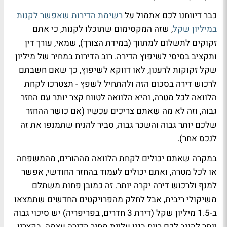
כבר דיווחנו לכם אתמול על
רשימת הדירות שאפשר לקנות
במיליון שקל
, שזה המקסימום שתוכלו לקנות, כי אתם
זקוקים לתשלום למתווך (במידת הצורך), שמאי, עורך דין
ותקציב בסיסי לשיפוץ הדירה. רוב הדירות במחיר של מיליון
שקל זקוקות לרענון, לאו דווקא לשיפוץ, כך שאם חשבתם
לרכוש דירה בסכום הזה ולהתחיל לשפץ - תצטרכו לקחת
הלוואה לכל מטרה, והיא הלוואה לטווח קצר יותר עם החזר
גבוה, וזה לא מה שאתם צריכים עכשיו (אם כושר ההחזר
שלכם יותר גבוה והשכר גבוה, סביר להניח שתמנפו את זה
לנכס אחר).
במקרה שאתם יכולים לקחת הלוואה מההורים, מהמשפחה
או לכל מטרה, ואתם יכולים לעמוד בהחזר החודשי, אפשר
למנף ולרכוש דירה יקרה יותר. זה כמובן פחות משתלם
משיקולי ריבית, אבל לחלק מהפרויקטים החדשים שתמצאו
ב-1.5 מיליון שקל (דירת 3 חדרים, בפריפריה) יש סיכוי גבוה
יותר להניב לכם רווח בגין עליית מחיר הדירה עצמה. בקצרין,