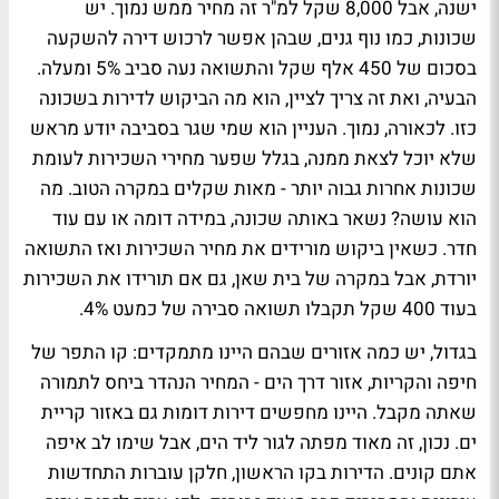
ישנה, אבל 8,000 שקל למ"ר זה מחיר ממש נמוך. יש
שכונות, כמו נוף גנים, שבהן אפשר לרכוש דירה להשקעה
בסכום של 450 אלף שקל והתשואה נעה סביב 5% ומעלה.
הבעיה, ואת זה צריך לציין, הוא מה הביקוש לדירות בשכונה
כזו. לכאורה, נמוך. העניין הוא שמי שגר בסביבה יודע מראש
שלא יוכל לצאת ממנה, בגלל שפער מחירי השכירות לעומת
שכונות אחרות גבוה יותר - מאות שקלים במקרה הטוב. מה
הוא עושה? נשאר באותה שכונה, במידה דומה או עם עוד
חדר. כשאין ביקוש מורידים את מחיר השכירות ואז התשואה
יורדת, אבל במקרה של בית שאן, גם אם תורידו את השכירות
בעוד 400 שקל תקבלו תשואה סבירה של כמעט 4%.
בגדול, יש כמה אזורים שבהם היינו מתמקדים: קו התפר של
חיפה והקריות, אזור דרך הים - המחיר הנהדר ביחס לתמורה
שאתה מקבל. היינו מחפשים דירות דומות גם באזור קריית
ים. נכון, זה מאוד מפתה לגור ליד הים, אבל שימו לב איפה
אתם קונים. הדירות בקו הראשון, חלקן עוברות התחדשות