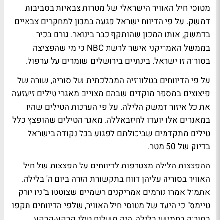
מטוסי חיל האוויר הישראלי של מטרות צבאיות בסביבות
דמשק. על פי הדיווח ישראל פגעה במכון למחקרים צבאיים
בדמשק, אותו המכון שהותקף כבר בינואר. גורם בכיר
בממשל האמריקני אישר לרשת NBC כי מי שהפציצה
בסוריה זו ישראל. בינתיים בירושלים שומרים על ערפול.
על פי הדיווחים בטלוויזיה הממלכתית של סוריה, שורה של
פיצוצים במספר מוקדים שבהם מצויים מאגרי טילים זיעזעה
את כל איזור דמשק הלילה. על פי הערכות הטילים שהיו
במאגרים אלו יועדו לחיזבאללה. מאגר הטילים שהופצץ כלל
טילים מתקדמים שביכולתם לפגוע בכל נקודה בישראל
בדיוק של 50 מטר.
ההפצצות הלילה מצטרפות לדיווחים על הפצצות של חיל
האוויר בסוריה עליהן דווח בתקשורת הזרה ביום ה' בלילה.
אתמול אמרו גורמים אמריקנים רשמיים שצוטטו ב"ניו יורק
טיימס" כי היעד של מטוסי חיל האוויר, שלפי הדיווחים תקפו
בסוריה בחמישי בלילה, היה משלוח טילי קרקע-קרקע