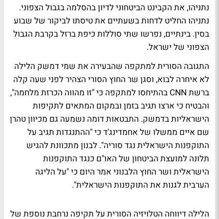
נתניהו, את הקבינט הביטחוני לדיון בהסלמה בגבול הצפוני.
נתניהו החליט לדחות בשעתיים את טיסתו לביקור של שבוע
בסין. בינתיים, נפרשו שתי סוללות כיפת ברזל בקרבת הגבול
הצפוני של ישראל.
התגובה הסורית למתקפה שהבעירה את שמי דמשק הלילה
לא איחרה לבוא, וסגן שר החוץ הסורי הצהיר לפני שעה קלה
ברשת CNN בהתיחסו למתקפה כי "זו מהווה הכרזת מלחמה",
והבטיח כי ארצו תגיב בזמן ובמקום המתאים לתקיפות
הישראליות בדמשק. התבטאות דומה נשמעה גם מכיוון טהרן
שם איים ממשלו של אחמדינג'ד כי "ההתנגדות תגיב על
התוקפנות הישראלית נגד סוריה". לבנון מתכוונת להגיש
תלונה למועצת הביטחון של האו"ם כנגד התוקפנות
הישראלית ושר החוץ הלבנוני אמר היום כי "על הליגה
הערבית לגנות את התוקפנות הישראלית".
הלילה דיווחה הטלויזיה הסורית על תקיפה נרחבת נוספת של