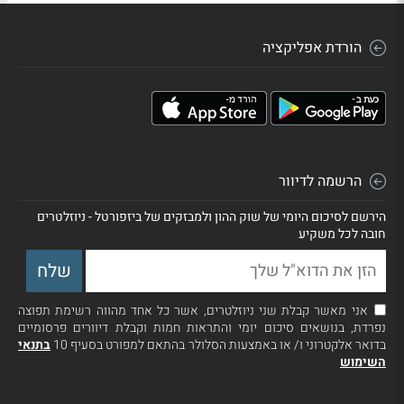
הורדת אפליקציה
הרשמה לדיוור
הירשם לסיכום היומי של שוק ההון ולמבזקים של ביזפורטל - ניוזלטרים
חובה לכל משקיע
אני מאשר קבלת שני ניוזלטרים, אשר כל אחד מהווה רשימת תפוצה
נפרדת, בנושאים סיכום יומי והתראות חמות וקבלת דיוורים פרסומיים
בדואר אלקטרוני ו/ או באמצעות הסלולר בהתאם למפורט בסעיף 10
בתנאי
השימוש