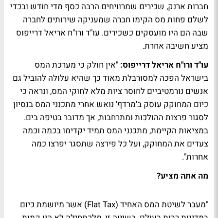
חברות ארנק, שכירים שמרוויחים הרבה כסף מדי חודש ובכדי
לשלם פחות מס הקימו חברה שמעניקה שירותים לחברה
שבה הם היו מועסקים כשכירים. עו"ד ורו"ח אריאל דרייפוס
מציע חשיבה אחרת.
עו"ד ורו"ח אריאל דרייפוס:
"אין חולק כי מערכת המס
בישראל הפכה למסורבלת מאוד כך שהיא עלולה להוביל גם
אנשים נורמטיביים לחוסר ציות מלא לחוקי המס, ונראה כי
כיום המחוקק עוסק ב'מרדף' נואש אחרי מתכנני המס בנסיון
לסגור פרצות ההולכות ומתרחבות, אך מדובר בטיפה בים.
במציאות הקיימת, מתכנני המס תמיד יקדימו בכמה וכמה
צעדים את המחוקק, ועל כל פירצה שתסגר יפרצו כמה
אחרות".
מה אתה מציע?
"מעבר לשיטת המס האחיד (Flat Tax) אשר מיושמת כיום
במדינות רבות בעולם. בשיטה זו, מלכתחילה לא היו קמות