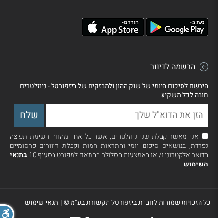
הרשמה לדיוור
הירשם לסיכום היומי של שוק ההון ולמבזקים של ביזפורטל - ניוזלטרים
חובה לכל משקיע
אני מאשר קבלת שני ניוזלטרים, אשר כל אחד מהווה רשימת תפוצה
נפרדת, בנושאים סיכום יומי והתראות חמות וקבלת דיוורים פרסומיים
בדואר אלקטרוני ו/ או באמצעות הסלולר בהתאם למפורט בסעיף 10
בתנאי
השימוש
כל הזכויות שמורות לחברת ביזפורטל תקשורת בע"מ ©
|
תנאי שימוש