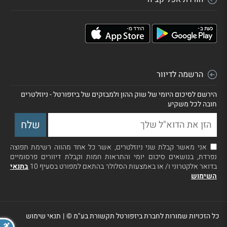
הרשמה לדיוור
הירשם לסיכום היומי של שוק ההון ולמבזקים של ביזפורטל - ניוזלטרים
חובה לכל משקיע
אני מאשר קבלת שני ניוזלטרים, אשר כל אחד מהווה רשימת תפוצה
נפרדת, בנושאים סיכום יומי והתראות חמות וקבלת דיוורים פרסומיים
בדואר אלקטרוני ו/ או באמצעות הסלולר בהתאם למפורט בסעיף 10
בתנאי
השימוש
כל הזכויות שמורות לחברת ביזפורטל תקשורת בע"מ ©
|
תנאי שימוש