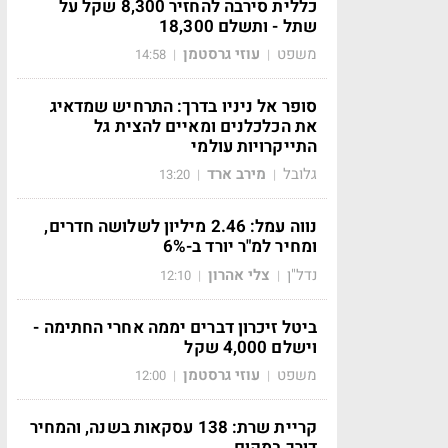
כללית סירבה להחזיר 8,300 שקל על
שתל - ותשלם 18,300
משפט
עוזי גרסטמן
14:58
|
|
סופר אל ניניו בדרך: התרחיש שמדאיג
את הכלכלנים ומאיים להצית גל
התייקרויות עולמי
גלובל
מירב ארד
13:20
|
|
נווה עמל: 2.46 מיליון לשלושה חדרים,
ומחיר למ"ר יורד ב-6%
נדל"ן
צלי אהרון
12:10
|
|
ביטל זיכרון דברים יממה אחרי החתימה -
וישלם 4,000 שקל
משפט
עוזי גרסטמן
12:00
|
|
קריית שרת: 138 עסקאות בשנה, והמחיר
דורך במקום