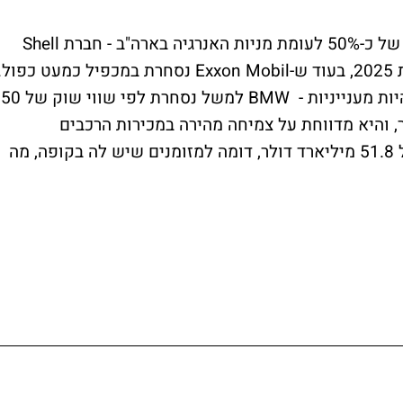
סקטור האנרגיה האירופי למשל נסחר בהנחה של כ-50% לעומת מניות האנרגיה בארה"ב - חברת Shell
למשל נסחרת במכפיל רווח של 8 בלבד לשנת 2025, בעוד ש-Exxon Mobil נסחרת במכפיל כמעט כפול
בנוסף, גם חברות הרכב האירופיות עשויות להיות מענייניות - BMW למשל נסחרת לפי שווי שוק של 50
ומן של 10 מיליארד דולר, והיא מדווחת על צמיחה מהירה במכירות הרכבים
החשמליים שלה. מרצדס נסחרת לפי שווי של 51.8 מיליארד דולר, דומה למזומנים שיש לה בקופה, מה