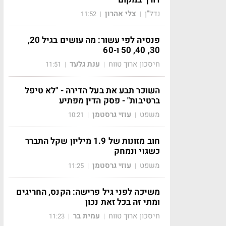
נדל"ן
צלי אהרון
11:52
|
|
פנסיה לפי עשור: מה עושים בגיל 20,
30, 40, 50 ו-60
חיסכון ארוך טווח
ענת גלעד
11:51
|
|
השוכר תבע את בעל הדירה - "לא טיפל
ברטיבות" - פסק הדין מפתיע
משפט
עוזי גרסטמן
10:21
|
|
חוב מזונות של 1.9 מיליון שקל התברר
כשגוי ונמחק
משפט
עוזי גרסטמן
11:25
|
|
משיכה לפני גיל פרישה: הקנס, החריגים
ומתי זה בכל זאת נכון
חיסכון ארוך טווח
עמית בר
11:23
|
|