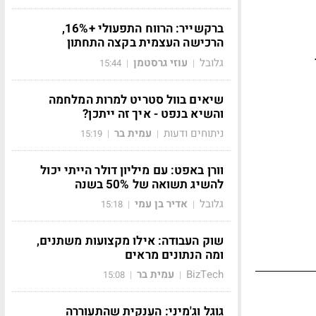
ברקשייר: הרווח התפעולי +16%,
הרכישה העצמית בקצה התחתון
.
גלובל
עוזי גרסטמן
15:44
|
|
שיאים בוול סטריט למרות המלחמה
והשיא בנפט - איך זה ייתכן?
ניתוחים ודעות
עמית בר
15:19
|
|
וורן באפט: עם מיליון דולר הייתי יכול
להשיג תשואה של 50% בשנה
גלובל
אדיר בן עמי
15:18
|
|
שוק העבודה: אילו מקצועות משתנים,
ומה הנתונים מראים
BizTech
עמית בר
15:08
|
|
גוגל וג'מיני: הענקית שהתעוררה