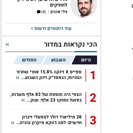
לוותיקים
עית
|
צלי אהרון
(4)
עוד ניתוחים ודעות
הכי נקראות במדור
היום
השבוע
החודש
1
ספייס X זינקה 15.8% אחרי שחרור
המניות; הנאסד״ק זינק השבוע...
2
הצפי היה תוספת של 83 אלף משרות,
בפועל נמחקו 23 אלף: שוק...
3
38 מיליארד דולר למפעלי זיכרון
חדשים: למה דווקא מיקרון נהנית...