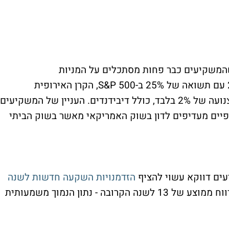
 בוול סטריט ב-2024, נראה שהמשקיעים כבר פחות מסתכלים על המניות
האירופאיות. בעוד שוקי ארה"ב פרחו ב-2024 עם תשואה של 25% ב-S&P 500, הקרן האירופית
Vanguard FTSE Europe ETF הניבה עלייה צנועה של 2% בלבד, כולל דיבידנדים. העניין של המשקיעים
פיים מעדיפים לדון בשוק האמריקאי מאשר בשוק הביתי
עים דווקא עשוי להציף
הזדמנויות השקעה חדשות לשנה
- המניות אירופיות נסחרות במכפיל רווח ממוצע של 13 לשנה הקרובה - נתון הנמוך משמעותית