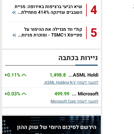
4
שיא רביעי ברציפות באירופה: מניית
השבבים שזינקה 414% מתחילת...
5
קת׳י ווד מגדילה את ההימור על
ספייסX ו־TSMC - ומוכרת מניות...
ניירות בכתבה
+0.11%
1,498.8
ASML Holdi...
למעבר לעמוד ASML Holding N.V.
+0.03%
499.99
Microsoft ...
למעבר לעמוד Microsoft Corp
הירשם לסיכום היומי של שוק ההון