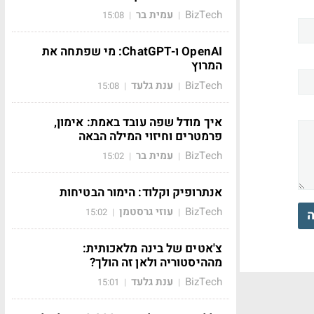
BizTech
עמית בר
15:08
|
|
OpenAI ו-ChatGPT: מי שפתחה את
המרוץ
BizTech
ענת גלעד
15:08
|
|
איך מודל שפה עובד באמת: אימון,
פרמטרים וחיזוי המילה הבאה
BizTech
עמית בר
15:02
|
|
אנתרופיק וקלוד: הימור הבטיחות
BizTech
עוזי גרסטמן
15:02
|
|
ה
צ'אטים של בינה מלאכותית:
מההיסטוריה ולאן זה הולך?
BizTech
ענת גלעד
15:01
|
|