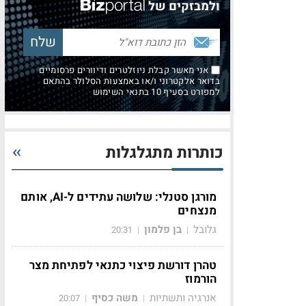
ולמבזקים של
אני מאשר קבלת ניוזלטרים ודיוורים פרסומיים
בדואר אלקטרוני ו/או באמצעות הסלולר בהתאם
למפורט בסעיף 10 בתנאי השימוש
כותרות מתגלגלות
מורגן סטנלי: שלושה עתידים ל-AI, אותם
מנצחים
גלובל
בן פלמון
20:31
|
|
טהרן דורשת פיצוי כתנאי לפתיחת מצר
הורמוז
אנרגיה ותשתיות
משה כסיף
20:07
|
|