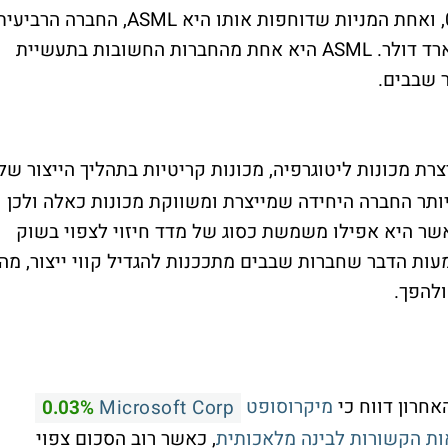
מדד הסטוקס 60 באירופה עולה היום ב-0.3%, ואחת המניות שדוחפות אותו היא ASML, החברה הרבי
בגודלה באירופה עם שווי שוק של 281 מיליארד דולר. ASML היא אחת מהחברות החשובות בתעשיית
ר שבבים.
רת מכונות ליטוגרפיה, מכונות קריטיות בתהליך הייצור של
. ASML היא פחות או יותר החברה היחידה שמייצרת ומשווקת מכונות כאלה ולכן
ר היא אפילו משמשת כסוג של מדד חיזוי לצפוי בשוק
ות הדבר שחברות שבבים מתככנות להגדיל קווי ייצור, מה
ולהפך.
מיקרוסופט
0.03%
Microsoft Corp
, כאשר רוב הסכום צפוי