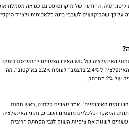
ת ליטוגרפיה. ההודעה של מיקרוסופט גם כנראה מסמלת את
ה על כך שהביקושים לשבבי בינה מלאכותית ולציוד היקפי
?
תוני האינפלציה של גוש האירו הצפויים להתפרסם בימים
הקרובים. התחזיות מצביעות על עלייה בקצב האינפלציה ל-2.4% בדצמבר לעומת 2.2% באוקטובר, מה
 מתרחק.
 השווקים האירופיים", אמר יואכים קלמנט, ראש תחום
Panmure Lib. "בעוד שהנתונים המאקרו-כלכליים מועטים השבוע, נתוני האינפלציה
 עשויים לשנות את ציפיות השוק לגבי הפחתת הריבית