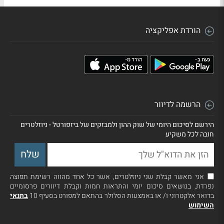
הורדת אפליקציה
הרשמה לדיוור
הירשם לסיכום היומי של שוק ההון ולמבזקים של ביזפורטל - ניוזלטרים
חובה לכל משקיע
אני מאשר קבלת שני ניוזלטרים, אשר כל אחד מהווה רשימת תפוצה
נפרדת, בנושאים סיכום יומי והתראות חמות וקבלת דיוורים פרסומיים
בדואר אלקטרוני ו/ או באמצעות הסלולר בהתאם למפורט בסעיף 10
בתנאי
השימוש