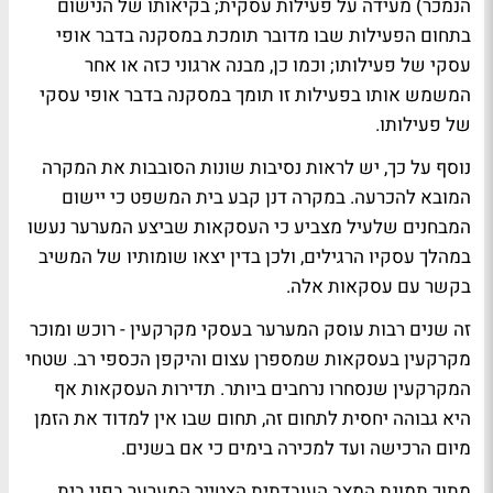
הנמכר) מעידה על פעילות עסקית; בקיאותו של הנישום
בתחום הפעילות שבו מדובר תומכת במסקנה בדבר אופי
עסקי של פעילותו; וכמו כן, מבנה ארגוני כזה או אחר
המשמש אותו בפעילות זו תומך במסקנה בדבר אופי עסקי
של פעילותו.
נוסף על כך, יש לראות נסיבות שונות הסובבות את המקרה
המובא להכרעה. במקרה דנן קבע בית המשפט כי יישום
המבחנים שלעיל מצביע כי העסקאות שביצע המערער נעשו
במהלך עסקיו הרגילים, ולכן בדין יצאו שומותיו של המשיב
בקשר עם עסקאות אלה.
זה שנים רבות עוסק המערער בעסקי מקרקעין - רוכש ומוכר
מקרקעין בעסקאות שמספרן עצום והיקפן הכספי רב. שטחי
המקרקעין שנסחרו נרחבים ביותר. תדירות העסקאות אף
היא גבוהה יחסית לתחום זה, תחום שבו אין למדוד את הזמן
מיום הרכישה ועד למכירה בימים כי אם בשנים.
מתוך תמונת המצב העובדתית הצטייר המערער בפני בית