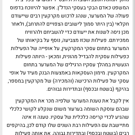
המשפט כאדם הבקי בעסקי הנדל"ן. אפשר להיווכח בדפוס
פעולה של המערער, שנהג לרכוש מקרקעין רבים שייעודם
חקלאי (בין היתר סמוך לישובים הצפויים להתרחב), ולאחר
מכן ניסה לשנות את ייעודם כדי להשביחם ולהרוויח
ממכירתם. פעילות שכזו מצביעה, נוסף על בקיאותו של
המערער בתחום עסקי המקרקעין, על אופייה של הפעילות
כפעילות עסקית להבדיל מהונית, ומכאן - היותה פעילות
הנעשית במהלך עסקיו הרגילים של המערער בתחום
המקרקעין. מימון העסקאות באמצעות הבנק מעיד על אופי
עסקי של פעילות הרכישה (והמכירה) של מקרקעין במספר,
בהיקף (בשטח ובכסף) ובתדירות גבוהים.
אין לקבל את טענת המערער שלפיה מכר את המקרקעין
שבהם עוסקת השומה בערעור משום שנקלע לקושי כלכלי
שהגיע לכדי קריסה כלכלית של עסקיו. טענה זו אינה
מתיישבת עם הפעילות רבת השנים שלו קודם לכן, בהיקפים
רבים (בשטח ובכסף) ובתדירות גבוהה. את אותה פעילות