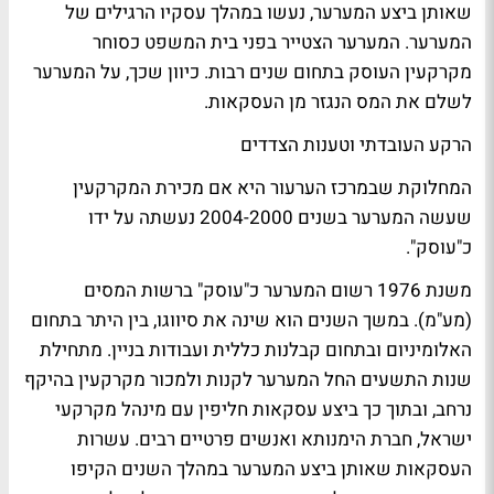
שאותן ביצע המערער, נעשו במהלך עסקיו הרגילים של
המערער. המערער הצטייר בפני בית המשפט כסוחר
מקרקעין העוסק בתחום שנים רבות. כיוון שכך, על המערער
לשלם את המס הנגזר מן העסקאות.
הרקע העובדתי וטענות הצדדים
המחלוקת שבמרכז הערעור היא אם מכירת המקרקעין
שעשה המערער בשנים 2004-2000 נעשתה על ידו
כ"עוסק".
משנת 1976 רשום המערער כ"עוסק" ברשות המסים
(מע"מ). במשך השנים הוא שינה את סיווגו, בין היתר בתחום
האלומיניום ובתחום קבלנות כללית ועבודות בניין. מתחילת
שנות התשעים החל המערער לקנות ולמכור מקרקעין בהיקף
נרחב, ובתוך כך ביצע עסקאות חליפין עם מינהל מקרקעי
ישראל, חברת הימנותא ואנשים פרטיים רבים. עשרות
העסקאות שאותן ביצע המערער במהלך השנים הקיפו