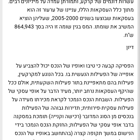
עשרות דונמים של קרקע, ותמורתן עמדה על מיליונים רבים.
מתוך כלל העסקאות הללו, עניינו של ערעור זה הוא
בעסקאות שבוצעו בשנים 2005-2000, שעליהן הוציא
המשיב את שומתו. המס בגין שומה זו היה בסך 864,943
ש"ח.
דיון
הפסיקה קבעה כי טיבו ואופיו של הנכס יכול להצביע על
אופייה של הפעילות הנעשית בו. בכל הנוגע למקרקעין,
פעילות בהם מתאפיינת בתור פעילות השקעתית, אולם ככל
שהיקף העסקאות נרחב יותר, מעיד הדבר על אופי עסקי של
הפעילות. השבחת הנכס הנמכר לקראת מכירתו מעידה על
פעילות עסקית-פירותית; תדירות גבוהה של הפעילות
בנכסים מן הסוג המדובר (רכישה וקנייה) תומכת במסקנה
בדבר אופי עסקי של הפעילות; החזקת הנכס הנמכר בידי
הנישום במשך תקופה קצרה (בהתחשב באופיו של הנכס