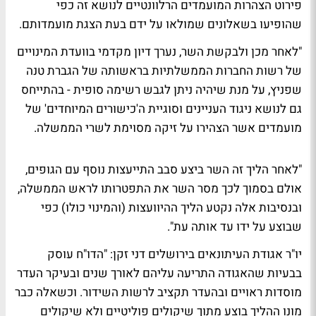
פירוט הצהרות המועמדים הרלוונטיים לנושא זה כפי
שהופיעו בשאלונים שמולאו על ידם בעת הצגת מועמדותם.
"לאחר מכן ולבקשת השר, נערך דיון מקדמי בוועדת המינויים
של רשות החברות הממשלתיות בראשותה של הגברת טנה
שפניץ, על מנת שיהיה ניתן לגבש רשימה סופית - בהתייחס
גם לנושא ניגוד העניינים וסוגיית ה'כישורים המיוחדים' של
מועמדים אשר הצהירו על זיקה מסוימת לשרי הממשלה.
"לאחר הליך זה השר ביצע סבב התייעצות נוסף עם הגופים,
אולם בסמוך לכך מסר השר את התפטרותו לראש הממשלה,
ובנסיבות אלה נקטע הליך ההיוועצות (והמינוי כולו) כפי
שבוצע על ידו עד אותה עת".
יו"ר אגודת העיתונאים בירושלים דני זקן:
"הדו"ח עוסק
בבעיות שהאגודה התריעה עליהם לאורך שנים ובעיקר העדר
מוסדות ראויים ובהעדר תקציב לרשות השידור. וכשאלה כבר
מונו ההליך בוצע מתוך שיקולים פוליטיים ולא שיקולים