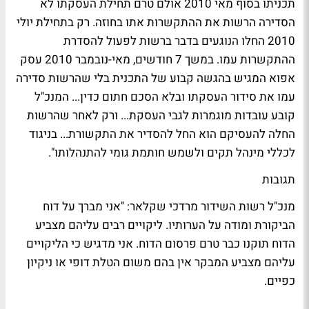
תכניתו בסוף מאי 2010 אולם טרם תחילת העסקתו לא
הסדירה הרשות את ההתקשרות אתו בחוזה. רק בתחילת יולי
2010 החלו הנוגעים בדבר ברשות לפעול להסדרת
ההתקשרות עמו. במשך 7 חודשים, מאי-נובמבר 2010 עסק
אפוא המגיש בהגשה קבוע של התכנית בלי שהרשות סדירה
עמו את סידור העסקתו ובלא הסכם חתום כדין... המנכ"ל
קובע עובדות מוגמרות לגבי העסקת... ורק לאחר שהרשות
החלה להעסיקם הוא החל להסדיר את התקשורת... בניגוד
לכללי מינהל תקים ולשמש חותמת גומי להתנהלותו".
תגובות
מנכ"ל רשות השידור מרדכי שקלאר:
"אני מברך על דוח
הביקורת ומודה על הערותיו. ליקויים רבים עליהם מצביע
הדוח תוקנו כבר טרם פרסום הדוח. אני מדגיש כי הליקויים
עליהם מצביע המבקר אין בהם משום הטלת דופי או ניקיון
כפיים.