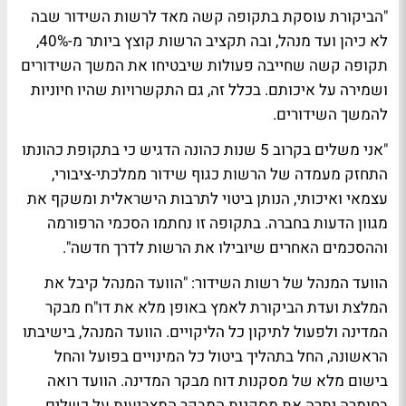
"הביקורת עוסקת בתקופה קשה מאד לרשות השידור שבה
לא כיהן ועד מנהל, ובה תקציב הרשות קוצץ ביותר מ-40%,
תקופה קשה שחייבה פעולות שיבטיחו את המשך השידורים
ושמירה על איכותם. בכלל זה, גם התקשרויות שהיו חיוניות
להמשך השידורים.
"אני משלים בקרוב 5 שנות כהונה הדגיש כי בתקופת כהונתו
התחזק מעמדה של הרשות כגוף שידור ממלכתי-ציבורי,
עצמאי ואיכותי, הנותן ביטוי לתרבות הישראלית ומשקף את
מגוון הדעות בחברה. בתקופה זו נחתמו הסכמי הרפורמה
וההסכמים האחרים שיובילו את הרשות לדרך חדשה".
הוועד המנהל של רשות השידור:
"הוועד המנהל קיבל את
המלצת ועדת הביקורת לאמץ באופן מלא את דו"ח מבקר
המדינה ולפעול לתיקון כל הליקויים. הוועד המנהל, בישיבתו
הראשונה, החל בתהליך ביטול כל המינויים בפועל והחל
בישום מלא של מסקנות דוח מבקר המדינה. הוועד רואה
בחומרה יתרה את מסקנות המבקר המצביעות על כשלים