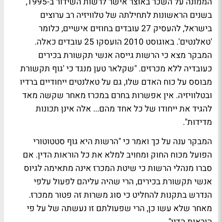
הממונה על השכר באוצר אישר לרשות השידור ב-1995,
בשנים הראשונות לתחילתה של טלוויזיה רב ערוצים
בישראל, להעסיק 27 עובדים בחוזים אישיים, כלומר
'טאלנטים'. באוגוסט 2010 הועסקו 25 עובדים כאלה.
המבקר מצא כי הרשות גייסה אנשי תקשורת בכירים
כעובדיה ללא מכרזים. "שקלאר טען מנגד כי 'גוף תקשורת
מבוסס על כוח האדם שלו, גם על טאלנטים ייחודיים ברדיו
ובטלוויזיה. אין אפשרות בחרם במכרז מאחר שקשה מאד
להגיד את ייחודו של כל אחד מהם... אלה אינן תכונות
מדידות".
המבקר ענה על כך ואמר כי "הרשות היא גוף סטטוטורי
הפועל מכוח החוק ומחויב למלא את כל הוראות הדין. אם
סברו מנהלי הרשות כי שיטת המכרז אינה מתאימה לגיוס
אנשי תקשורת בכירים, הרי שהיה עליהם לפעול עלפי
הנדרש בתקנות להחליט כי סוג משרות זה פטור ממכרז.
מאחר שלא עשו כן, הרי שפעולתם זו נעשתה של על פי
הוראות הדין".