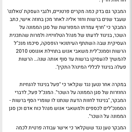
המבקר גם בדק כמה מקרים פרטניים, ולגבי העסקת 'טאלנט'
שעבד שנים ברשות וחזר אליה לאחר מכן בחוזה אישי, כתב
המבקר כי "חרף עמדתו המפורשת של סגן הממונה על
השכר, בניגוד לדעתו של מנהל הטלוויזיה ולמרות שהתכנית
העסיקית שבה השתתף העיתונאי הופסקה, סיכמו מנכ"ל
הרשות וסמנכ"לית משאבי אנוש בתחילת אוגוסט 2010
להמשיך להעסיקו ברשות עד סוף אותה שנה... הרשות
פעלה בניגוד לכללי המינהל התקין".
במקרה אחר נטען נגד שקלאר כי "פעל בניגוד להנחיות
החוזרות של סגן הממונה על השכר". המנכ"ל פעל, לדברי
המבקר, "בניגוד לחוות הדעת שנתנו לו שומרי הסף ברשות -
הסמנכ"לים לכספים ולמשאבי אנוש מנהל כוח אדם וכן סגן
הממונה על השכר".
המבקר טען נגד ששקלאר כי אישר עבודה פרטית לכמה