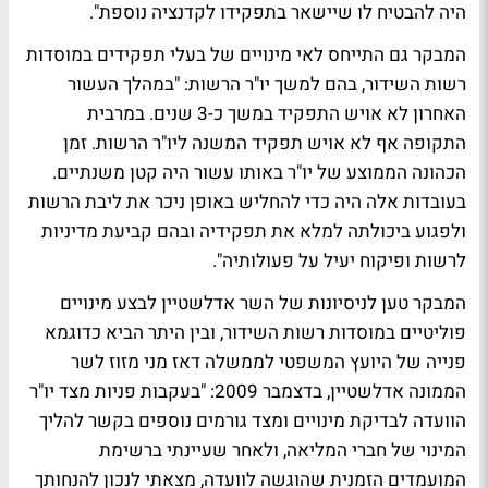
היה להבטיח לו שיישאר בתפקידו לקדנציה נוספת".
המבקר גם התייחס לאי מינויים של בעלי תפקידים במוסדות
רשות השידור, בהם למשך יו"ר הרשות: "במהלך העשור
האחרון לא אויש התפקיד במשך כ-3 שנים. במרבית
התקופה אף לא אויש תפקיד המשנה ליו"ר הרשות. זמן
הכהונה הממוצע של יו"ר באותו עשור היה קטן משנתיים.
בעובדות אלה היה כדי להחליש באופן ניכר את ליבת הרשות
ולפגוע ביכולתה למלא את תפקידיה ובהם קביעת מדיניות
לרשות ופיקוח יעיל על פעולותיה".
המבקר טען לניסיונות של השר אדלשטיין לבצע מינויים
פוליטיים במוסדות רשות השידור, ובין היתר הביא כדוגמא
פנייה של היועץ המשפטי לממשלה דאז מני מזוז לשר
הממונה אדלשטיין, בדצמבר 2009: "בעקבות פניות מצד יו"ר
הוועדה לבדיקת מינויים ומצד גורמים נוספים בקשר להליך
המינוי של חברי המליאה, ולאחר שעיינתי ברשימת
המועמדים הזמנית שהוגשה לוועדה, מצאתי לנכון להנחותך