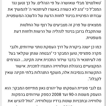
'טאלנטים' מבלי שאושרה על פי הנהלים. על כך נטען נגד
המנכ"ל כי "נהג לא כשורה באשרו לעיתונאי ה' להמשיך את
עבודתו הפרטית בניגוד לחוות הדעת של הלשכה המשפטית.
ממצאים של פרק זה מצביעים על רצף של החלטות
שהתקבלו ברובן בניגוד לנהליה של הרשות ולחוות דעת
משפטית.
כמו כן ישנה ביקורת על דרך העסקת נותני שירותים, ולגבי
מקרה ספציפי, טוען המבקר כי "הבטחה שנתן שקלאר בעל
פה לעיתונאי ח' בדבר שידור התכנית אינה תקינה... הגורמים
המקצועיים בהנהלת הטלוויזיה התנגדו לתכנית. אישור
התקשרות בנסיבות אלה, משקף התנהלות בלתי תקינה שאין
לקבלה".
גם לגבי סוגיית העסקתו של יהורם גאון מתייחס המבקר: הוא
הועסק משנות ה-90 ועד 2008 כספק שירותים בהפקות
טלוויזיה ובתכניות שונות ברדיו ובטלוויזיה. "החל להגיש את