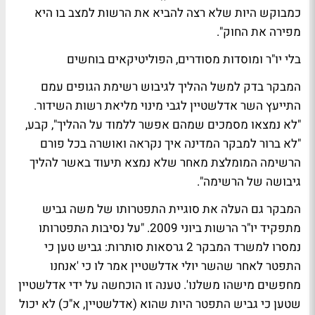
כמבוקש היות שלא רצה להביא את הרשות למצב בו היא
מפירה את החוק".
בלי יו"ר ומוסדות מסודרים, הפוליטיקאים בוחשים
המבקר בדק למשל ההליך לגיבוש רשימת הגופים עמם
התייעץ השר אדלשטיין לגבי מינוי מליאת רשות השידור.
"לא נמצאו מסמכים שמהם אפשר ללמוד על ההליך", קבע,
"לא ברור למבקר המדינה איך נקראה ואושרה בכל פורם
הרשימה המומלצת מאחר שלא נמצא תיעוד באשר להליך
גיבושה של הרשימה".
המבקר גם העלה את סוגיית התפטרותו של משה גביש
מתפקיד יו"ר הרשות ביוני 2009. "על נסיבות התפטרותו
נמסרו למשרד המבקר 2 גרסאות סותרות: גביש טען כי
התפטר לאחר שהשר יולי אדלשטיין אמר לו כי 'אנחנו
מחפשים מישהו משלנו'. טענה זו הוכחשה על ידי אדלשטיין
שטען כי גביש התפטר היות שהוא (אדלשטיין, א"כ) לא יכול