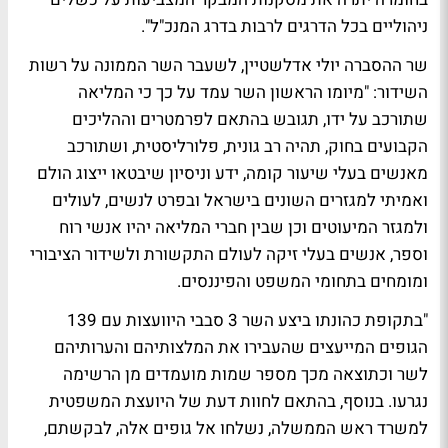
ניהוליים בכל הדרגים לרבות בדרג המנכ"ל".
שר ההסברה יולי אדלשטיין, לשעבר השר הממונה על רשות
השידור:
"מיומו הראשון השר עמד על כך כי המליאה
שתורכב על ידו, תגובש בהתאם לפרמטרים וההליכים
הקבועים בחוק, תהיה רב גונית, פלורליסטית, ושתורכב
מאנשים בעלי שיעור קומה, ידע וניסיון שיבטאו ייצוג הולם
ואמיתי למגזרים השונים בישראל ובפרט לנשים, לעולים
ולמגזר המיעוטים וכן שבין חברי המליאה יהיו אנשי רוח
וספר, אנשים בעלי זיקה לעולם התקשורת ולשידור הציבורי
ומומחים בתחומי המשפט והפיננסים.
"בתקופת כהונתו ביצע השר 3 סבבי היוועצות עם 139
הגופים המייעצים שהעבירו את המלצותיהם והערותיהם
לשר וכתוצאה מכך מספר שמות מועמדים מן הרשימה
נגרעו. בנוסף, בהתאם לחוות דעת של היועצת המשפטית
למשרד ראש הממשלה, נשלחו אל גופים אלה, לבקשתם,