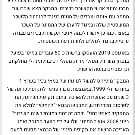
המבקר גם ביקר את דרך מינויים של עובדי מטה ברשות ללא
מכרז ומינוי אנשי תקשורת בכירים. המבקר מצא שהרשות
חתמה עם אותם עובדים על חוזים בניגוד להנחיות הלשכה
המשפטית שלה ובניגוד לדעתו של הממונה על השכר
באוצר. כמו כן אושרו לכמה אנשי תקשורת בכירים עבודה
פרטית בניגוד לנהלים ולחוות דעת משפטיות.
באוגוסט 2010 הועסקו ברשות כ-50 עובדים במינוי בפועל
במגוון משרות, מנהלי מדיה, מנהלי חטיבות ומנהלי מחלקות,
וכן עובדים במטה הרשות.
המבקר מתייחס למשל למינויו של במאי בכיר בערוץ 1
בחודש יולי 1999, באמצעות מכרז פנימי לתקופת כהונה של
3 שנים עם אפשרות להארכה. בתום תקופת הכהונה, ועד
לפרסום מכרז חדש, התבקש הבמאי "להמשיך למלא את
התפקיד באופן זמני". וכמה זה זמני במונחי רשות השידור?
ביוני 2008 אושר המינוי שלו על ידי הוועד המנהל ואמז
האריכה הרשות את תקופת מינויו של הבמאי מפעם לפעם