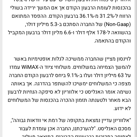
בהכנסות לעומת הרבעון הקודם אך אם המשך ירידה בשולי
הרווח ל-31.2% מ-36.1% ברבעון הקודם. ההפסד המתואם
(Non-Gaap) של החברה הסתכם ב-5.3 מיליון דולר,
בהשוואה ל-178 אלף דולר ו-6.6 מליון דולר ברבעון המקביל
והקודם בהתאמה.
לוינסון מציין שהחברה ממשיכה לגלות אופטימיות באשר
להמשך הצמיחה במשלוחים. משלוחי ציוד ה-WiMAX עמדו
על 63 מיליון דולר ועלו ב-9.1% ביחס לרבעון הקודם החברה
מצפה כי המשלוחים ימשיכו להשתפר בהדרגה. אך באותה
נשימה אומר האנליסט כי אלווריון לא סיפקה הנחיות לרבעון
הבא מאחר ולטענתה תזמון ההכרה בהכנסות של המשלוחים
לא ידוע.
"אלווריון עדיין נמצאת בתקופה של רמת אי וודאות גבוהה",
מסכם האנליסט. "להערכתנו, החברה אכן עומדת לעבור
לצמיחה במכירות ברבעונים הקרובים, כתוצאה מעליה