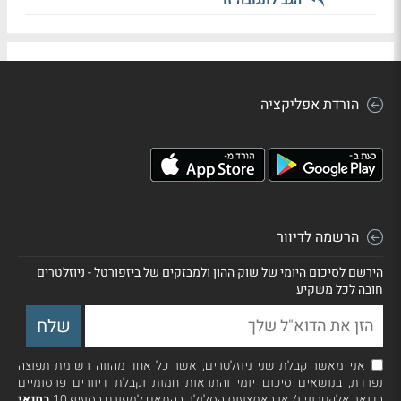
הורדת אפליקציה
הרשמה לדיוור
הירשם לסיכום היומי של שוק ההון ולמבזקים של ביזפורטל - ניוזלטרים
חובה לכל משקיע
אני מאשר קבלת שני ניוזלטרים, אשר כל אחד מהווה רשימת תפוצה
נפרדת, בנושאים סיכום יומי והתראות חמות וקבלת דיוורים פרסומיים
בדואר אלקטרוני ו/ או באמצעות הסלולר בהתאם למפורט בסעיף 10
בתנאי