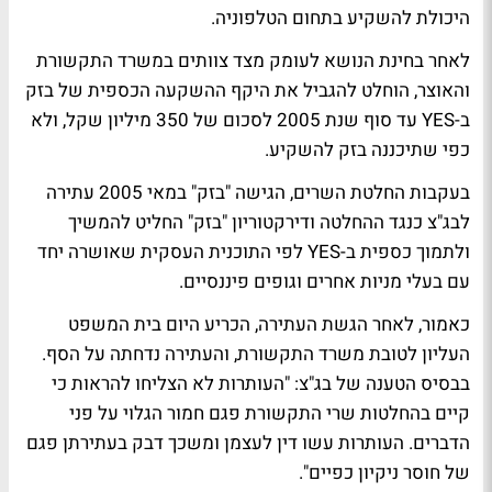
היכולת להשקיע בתחום הטלפוניה.
לאחר בחינת הנושא לעומק מצד צוותים במשרד התקשורת
והאוצר, הוחלט להגביל את היקף ההשקעה הכספית של בזק
ב-YES עד סוף שנת 2005 לסכום של 350 מיליון שקל, ולא
כפי שתיכננה בזק להשקיע.
בעקבות החלטת השרים, הגישה "בזק" במאי 2005 עתירה
לבג"צ כנגד ההחלטה ודירקטוריון "בזק" החליט להמשיך
ולתמוך כספית ב-YES לפי התוכנית העסקית שאושרה יחד
עם בעלי מניות אחרים וגופים פיננסיים.
כאמור, לאחר הגשת העתירה, הכריע היום בית המשפט
העליון לטובת משרד התקשורת, והעתירה נדחתה על הסף.
בבסיס הטענה של בג"צ: "העותרות לא הצליחו להראות כי
קיים בהחלטות שרי התקשורת פגם חמור הגלוי על פני
הדברים. העותרות עשו דין לעצמן ומשכך דבק בעתירתן פגם
של חוסר ניקיון כפיים".