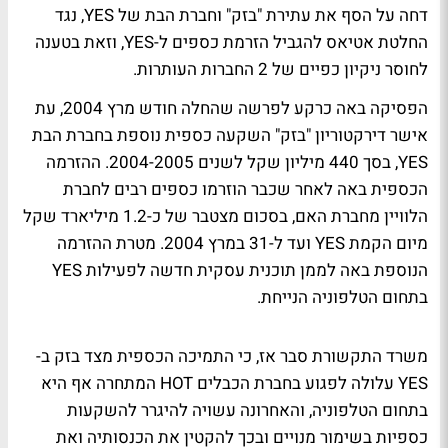
דחה על הסף את עתירת "בזק" וחברת הבת של YES, נגד
החלטת אטיאס להגביל הזרמת כספים ל-YES, וזאת בטענה
לחוסר ניקיון כפיים של 2 החברות העותרות.
הפסיקה באה כרקע לפרשה שהחלה חודש מרץ 2004, עת
אישר דירקטוריון "בזק" השקעה כספית נוספת בחברת הבת
YES, בסך 440 מיליון שקל לשנים 2004-2005. ההזרמה
הכספית באה לאחר שכבר הוזרמו כספים רבים לחברת
הלוויין מחברת האם, בסכום מצטבר של כ-1.2 מיליארד שקל
מיום הקמת YES ועד ל-31 במרץ 2004. מטרת ההזרמה
הנוספת באה לממן תוכנית עסקית חדשה לפעילות YES
בתחום הטלפוניה הנייחת.
משרד התקשורת סבר אז, כי התמיכה הכספית מצד בזק ב-
YES עלולה לפגוע בחברת הכבלים HOT המתחרה אף היא
בתחום הטלפוניה, והאחרונה עשויה להיגרר להשקעות
כספיות בשימור מנויים ובכך להקטין את הכנסותיה ואת