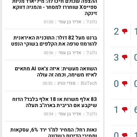
ההצפה שכולם חיכו לה: מיליארד מניות
ספייסX שוחררו למסחר - והמניה דווקא
זינקה
גלובל
אדיר בן עמי
01:00
|
|
2
ברנט מעל 82 דולר: התוכנית האיראנית
להורמוז טרפה את הקלפים בשוקי הנפט
גלובל
אדיר בן עמי
00:36
|
|
3
השוואה מעשית: איזה צ'אט AI מתאים
לאיזו משימה, וכמה זה עולה
0
BizTech
מנדי הניג
00:35
|
|
83 אלף משרות או 18 אלף בלבד? הדוח
שיקבע אם הריבית בארה"ב תעלה
1
גלובל
אדיר בן עמי
00:34
|
|
נאות רחל: המחיר למ"ר ירד 6%, עסקאות
0
ומחירי הדירות בשכונה