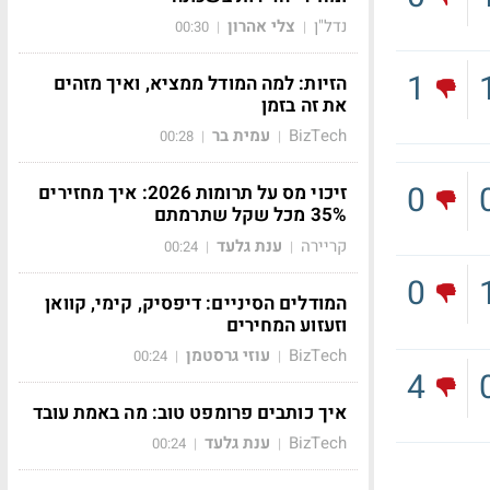
נדל"ן
צלי אהרון
00:30
|
|
1
הזיות: למה המודל ממציא, ואיך מזהים
את זה בזמן
BizTech
עמית בר
00:28
|
|
0
זיכוי מס על תרומות 2026: איך מחזירים
35% מכל שקל שתרמתם
קריירה
ענת גלעד
00:24
|
|
0
המודלים הסיניים: דיפסיק, קימי, קוואן
וזעזוע המחירים
BizTech
עוזי גרסטמן
00:24
|
|
4
איך כותבים פרומפט טוב: מה באמת עובד
BizTech
ענת גלעד
00:24
|
|