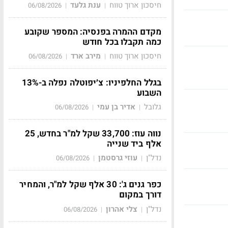
חיסכון ארוך טווח
ענת גלעד
06/08/2026
|
|
מקדם ההמרה בפנסיה: המספר שקובע
כמה תקבלו בכל חודש
חיסכון ארוך טווח
מירב ארד
06/08/2026
|
|
בגלל החלפיניו: צ׳יפוטלה נפלה ב-13%
השבוע
גלובל
אדיר בן עמי
06/08/2026
|
|
נווה עוז: 33,700 שקל למ"ר בחדש, 25
אלף ביד שנייה
נדל"ן
עוזי גרסטמן
06/08/2026
|
|
כפר גנים ג': 30 אלף שקל למ"ר, והמחיר
דורך במקום
נדל"ן
צלי אהרון
06/08/2026
|
|