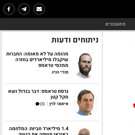
מחשבונים
ניתוחים ודעות
מהומה על לא מאומה: החברות
שיקבלו מיליארדים בחזרה
ממכסי טראמפ
מנדי הניג
גרסת טראמפ: דבר בגדול ושא
מקל קטן
|
איתמר לוין
(3)
1.4 מיליארד חביות: המלחמה
באיראן חשפה את הנשק