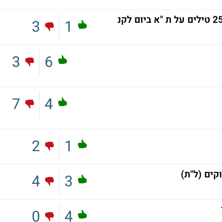
3
1
3
6
7
4
2
1
ים (ל"ת)
4
3
0
4