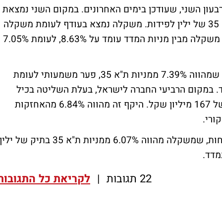
רבעון השני, שעודכן בימים האחרונים. במקום השני נמצאת
מניית לאומי, אשר מהווה 8.63% ממניות ת"א 35 של ילין לפידות. משקלה נמצא בעודף לעומת משקלה
במדד, אך לא בשיעור משמעותי כמו פועלים. משקלה מבין מניות המדד עומד על 8.63%, לעומת 7.05%
במקום השלישי עומדת חברת אנרגיה פז נפט שמהווה 7.39% ממניות ת"א 35, פער משמעותי לעומת
מצומצם במדד ת"א 35 - 1.9% בלבד. במקום הרביעי החברה לישראל, בעלת השליטה בכיל
ובבזן, בה מחזיקים בילין לפידות בשווי שוק של 167 מיליון שקל. היקף זה מהווה 6.84% מהאחזקות
במקום החמישי נמצאת מניית בנק מזרחי טפחות, שמשקלה מהווה 6.07% ממניות ת"א 35 בתיק של ילין
22 תגובות
|
לקריאת כל התגובות