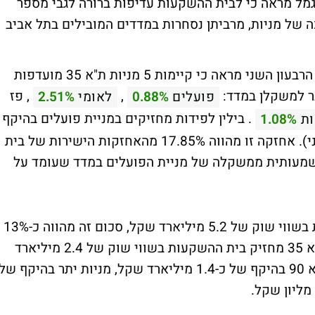
גמל מראה כי לבית ההשקעות עדיפות ברורה לגבי מספר
ימה ארוכה של מניות, מרביתן נסחרות במדדים המובילים בתל אביב
אולם בדיקת האחזקות של ילין לפידות לסוף הרבעון השני מראה כי קיימות 5 מניות ת"א 35 מועדפות
בר למשקלן במדד:
,
, פז
פועלים
0.88%
לאומי
2.51%
. בילין לפידות מחזיקים במניית פועלים בהיקף
ות
1.08%
של 434 מיליון שקל (נכון לסיום הרבעון השני). אחזקה זו מהווה 17.85% מהאחזקות הישירות של בית
. משקל זה גבוה משמעותית ממשקלה של מניית הפועלים במדד שעומד על
בית ההשקעות מחזיק בתיקי הגמל שלו מניות בשווי שוק של 5.2 מיליארד שקל, סכום זה מהווה כ-13%
מהיקף תיק הגמל של ילין לפידות. במניות ת"א 35 מחזיק בית ההשקעות בשווי שוק של 2.4 מיליארד
שקל. בנוסף מחזיקים בילין לפידות מניות ת"א 90 בהיקף של כ-1.4 מיליארד שקל, מניות יתר בהיקף של