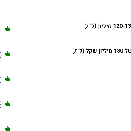
1
ל"ת)
0
0
6
1