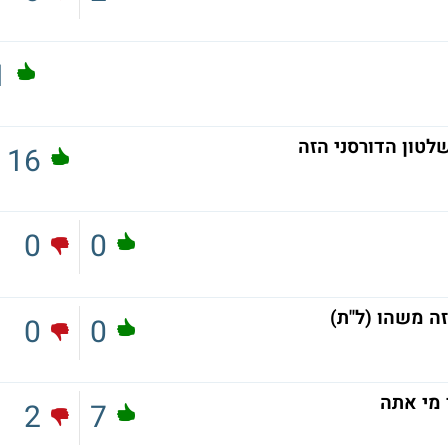
1
טון הדורסני הזה
16
0
0
ה משהו (ל"ת)
0
0
 מי אתה
2
7