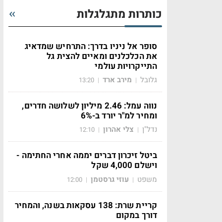
כותרות מתגלגלות
סופר אל ניניו בדרך: התרחיש שמדאיג
את הכלכלנים ומאיים להצית גל
התייקרויות עולמי
גלובל
מירב ארד
13:20
|
|
נווה עמל: 2.46 מיליון לשלושה חדרים,
ומחיר למ"ר יורד ב-6%
נדל"ן
צלי אהרון
12:10
|
|
ביטל זיכרון דברים יממה אחרי החתימה -
וישלם 4,000 שקל
משפט
עוזי גרסטמן
12:00
|
|
קריית שרת: 138 עסקאות בשנה, והמחיר
דורך במקום