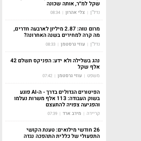
שקל למ״ר, אותה שכונה
נדל"ן
צלי אהרון
08:34
|
|
מרום נווה: 2.87 מיליון לארבעה חדרים,
מה קרה למחירים בשנה האחרונה?
נדל"ן
עוזי גרסטמן
08:33
|
|
נהג בשלילה ולא ידע: הפניקס תשלם 42
אלף שקל
משפט
עוזי גרסטמן
07:42
|
|
הפיטורים הגדולים בדרך - ה-AI פוגע
בשוק העבודה: 113 אלף משרות נעלמו
והפגיעה צפויה להתעצם
קריירה
מירב ארד
07:39
|
|
26 חודשי מילואים: טענת הקושי
התפעולי של כללית התהפכה נגדה