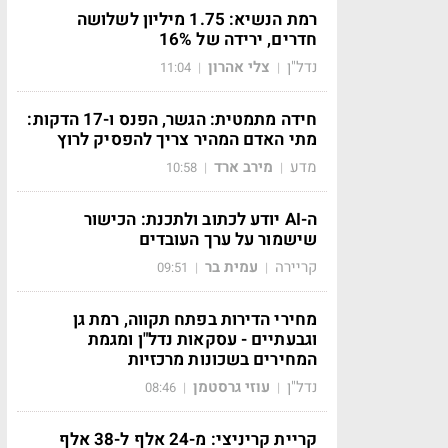
רמת הנשיא: 1.75 מיליון לשלושה
חדרים, ירידה של 16%
נדל"ן
צלי אהרון
11:04
|
|
חידה מתמטית: הגשר, הפנס ו-17 הדקות:
מתי האדם המהיר צריך להפסיק לרוץ
מדע
מירב ארד
10:58
|
|
ה-AI יודע לכתוב ולתכנת: הכישור
שישמור על ערך העובדים
קריירה
עמית בר
09:51
|
|
מחירי הדירות בפתח תקווה, רמת גן
וגבעתיים - עסקאות נדל"ן ומגמת
המחירים בשכונות מרכזיות
נדל"ן
עוזי גרסטמן
08:46
|
|
קריית קריניצי: מ-24 אלף ל-38 אלף