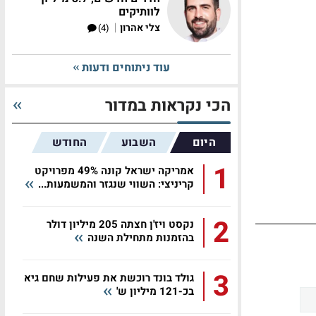
לוותיקים
|
צלי אהרון
(4)
עוד ניתוחים ודעות
הכי נקראות במדור
היום
השבוע
החודש
1
אמריקה ישראל קונה 49% מפרויקט
קריניצי: השווי שנגזר והמשמעות...
2
נקסט ויז'ן חצתה 205 מיליון דולר
בהזמנות מתחילת השנה
3
גולד בונד רוכשת את פעילות שחם גיא
בכ-121 מיליון ש'