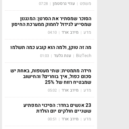
משפט
עוזי גרסטמן
07:28
|
|
הסוכר שמסתיר את הסרטן: המנגנון
שמסייע לגידול לחמוק ממערכת החיסון
מדע
מירב ארד
04:10
|
|
מה זה טוקן, ולמה הוא קובע כמה תשלמו
BizTech
ענת גלעד
01:03
|
|
חידה מתמטית: שתי מעטפות, באחת יש
סכום כפול, איך בוחרים? והחישוב
שמבטיח רווח של 25%
מדע
מירב ארד
05:02
|
|
23 אנשים בחדר: הסיכוי המפתיע
ששניים חולקים יום הולדת
מדע
מירב ארד
00:51
|
|