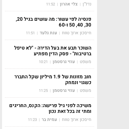
נדל"ן
צלי אהרון
11:52
|
|
פנסיה לפי עשור: מה עושים בגיל 20,
30, 40, 50 ו-60
חיסכון ארוך טווח
ענת גלעד
11:51
|
|
השוכר תבע את בעל הדירה - "לא טיפל
ברטיבות" - פסק הדין מפתיע
משפט
עוזי גרסטמן
10:21
|
|
חוב מזונות של 1.9 מיליון שקל התברר
כשגוי ונמחק
משפט
עוזי גרסטמן
11:25
|
|
משיכה לפני גיל פרישה: הקנס, החריגים
ומתי זה בכל זאת נכון
חיסכון ארוך טווח
עמית בר
11:23
|
|