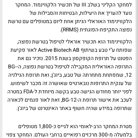
למחקר הקליני בשלב III של תכשיר הלקווינמוד. המחקר
נועד להעריך את היעילות, הבטיחות והסבילות של
הלקווינימוד האוראלי הניתן אחת ליום במטופלים עם טרשת
נפוצה התקיפת-הפוגתית (RRMS).
הלקווינימוד הוא תכשיר אוראלי לטיפול בטרשת נפוצה,
שפותח ע"י טבע בשיתוף Active Biotech AB לאור פקיעת
הפטנט על תרופת הקופקסון בשנת 2015. נזכיר גם את
התרופה האוראלית המקבילה לטיפול בטרשת נפוצה, ה-BG-
12, שמפתחת מתחרתה של טבע, ביוג'ן, ואת תרופת הגילניה
של ענקית התרופות נובארטיס שאושרה זה מכבר לשימוש.
לפני יותר מחודש הגישה טבע בקשה מיוחדת ל-FDA במטרה
לעכב את אישור תרופת ה-BG-12, זאת לאור פגמים לכאורה
שתרופה במידע שהיה חשוף באתר האינטרנט של ביוג'ן.
מטרת המחקר הרב-לאומי הוא לגייס כ-1,800 מטופלים
בלמעלה מ-300 מרכזים רפואיים ברחבי העולם. המחקר צפוי