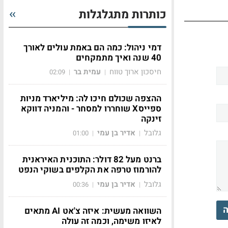
כותרות מתגלגלות
דמי ניהול: כמה הם באמת עולים לאורך
40 שנה ואיך מתמקחים
חיסכון ארוך טווח
עמית בר
02:09
|
|
ההצפה שכולם חיכו לה: מיליארד מניות
ספייסX שוחררו למסחר - והמניה דווקא
זינקה
גלובל
אדיר בן עמי
01:00
|
|
ברנט מעל 82 דולר: התוכנית האיראנית
להורמוז טרפה את הקלפים בשוקי הנפט
גלובל
אדיר בן עמי
00:36
|
|
ה
השוואה מעשית: איזה צ'אט AI מתאים
לאיזו משימה, וכמה זה עולה