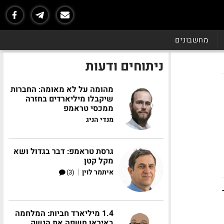
מחשבונים
ניתוחים ודעות
מהומה על לא מאומה: החברות
שיקבלו מיליארדים בחזרה
ממכסי טראמפ
מנדי הניג
גרסת טראמפ: דבר בגדול ושא
מקל קטן
|
איתמר לוין
(3)
1.4 מיליארד חביות: המלחמה
באיראן חשפה את הנשק