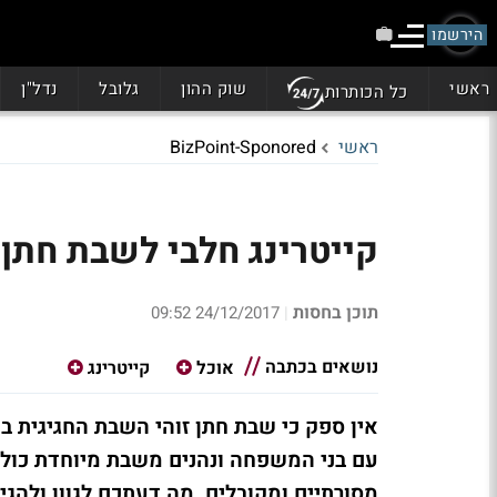
הירשמו
ראשי
שוק ההון
גלובל
נדל"ן
כל הכותרות
ראשי
BizPoint-Sponored
קייטרינג חלבי לשבת חתן
תוכן בחסות
24/12/2017 09:52
|
נושאים בכתבה
אוכל
קייטרינג
אין ספק כי שבת חתן זוהי השבת החגיגית ביו
עם בני המשפחה ונהנים משבת מיוחדת כולם
מסורתיים ומקובלים. מה דעתכם לגוון ולהג