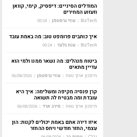
המודלים הסיניים: דיפסיק, קימי, קוואן
וזעזוע המחירים
BizTech
עוזי גרסטמן
00:24
|
|
איך כותבים פרומפט טוב: מה באמת עובד
BizTech
ענת גלעד
00:24
|
|
ביטוח מנהלים: מה נשאר ממנו ולמי הוא
עדיין מתאים
חיסכון ארוך טווח
עוזי גרסטמן
06/08/2026
|
|
קרן פנסיה מקיפה ומשלימה: איך היא
עובדת ומה מבטיח לה תשואה
חיסכון ארוך טווח
מירב ארד
06/08/2026
|
|
איזו דירה אתם באמת יכולים לקנות: הון
עצמי, החזר חודשי ויחס ההחזר
נדל"ן
עמית בר
06/08/2026
|
|