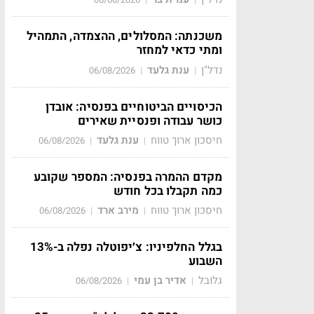
משכנתה: המסלולים, ההצמדה, התמהיל
ומתי כדאי למחזר
נדל"ן
ענת גלעד
06/08/2026
|
|
הכיסויים הביטוחיים בפנסיה: אובדן
כושר עבודה ופנסיית שאירים
חיסכון ארוך טווח
ענת גלעד
06/08/2026
|
|
מקדם ההמרה בפנסיה: המספר שקובע
כמה תקבלו בכל חודש
חיסכון ארוך טווח
מירב ארד
06/08/2026
|
|
בגלל החלפיניו: צ׳יפוטלה נפלה ב-13%
השבוע
גלובל
אדיר בן עמי
06/08/2026
|
|