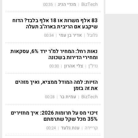
BizTech
מנדי הניג
00:35
|
|
83 אלף משרות או 18 אלף בלבד? הדוח
שיקבע אם הריבית בארה"ב תעלה
גלובל
אדיר בן עמי
00:34
|
|
נאות רחל: המחיר למ"ר ירד 6%, עסקאות
ומחירי הדירות בשכונה
נדל"ן
צלי אהרון
00:30
|
|
הזיות: למה המודל ממציא, ואיך מזהים
את זה בזמן
BizTech
עמית בר
00:28
|
|
זיכוי מס על תרומות 2026: איך מחזירים
35% מכל שקל שתרמתם
קריירה
ענת גלעד
00:24
|
|