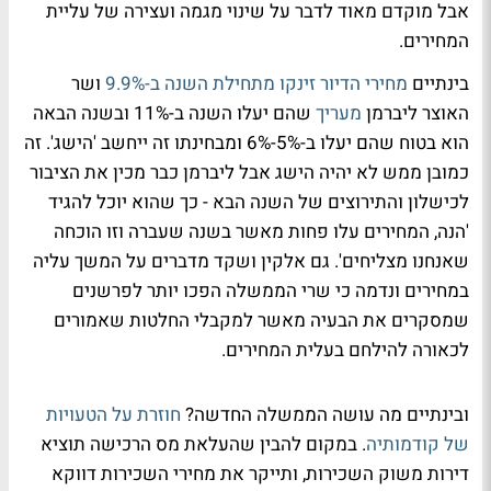
אבל מוקדם מאוד לדבר על שינוי מגמה ועצירה של עליית
המחירים.
בינתיים
מחירי הדיור זינקו מתחילת השנה ב-9.9%
ושר
האוצר ליברמן
מעריך
שהם יעלו השנה ב-11% ובשנה הבאה
הוא בטוח שהם יעלו ב-5%-6% ומבחינתו זה ייחשב 'הישג'. זה
כמובן ממש לא יהיה הישג אבל ליברמן כבר מכין את הציבור
לכישלון והתירוצים של השנה הבא - כך שהוא יוכל להגיד
'הנה, המחירים עלו פחות מאשר בשנה שעברה וזו הוכחה
שאנחנו מצליחים'. גם אלקין ושקד מדברים על המשך עליה
במחירים ונדמה כי שרי הממשלה הפכו יותר לפרשנים
שמסקרים את הבעיה מאשר למקבלי החלטות שאמורים
לכאורה להילחם בעלית המחירים.
ובינתיים מה עושה הממשלה החדשה?
חוזרת על הטעויות
של קודמותיה
. במקום להבין שהעלאת מס הרכישה תוציא
דירות משוק השכירות, ותייקר את מחירי השכירות דווקא