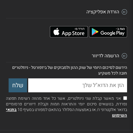
הורדת אפליקציה
הרשמה לדיוור
הירשם לסיכום היומי של שוק ההון ולמבזקים של ביזפורטל - ניוזלטרים
חובה לכל משקיע
אני מאשר קבלת שני ניוזלטרים, אשר כל אחד מהווה רשימת תפוצה
נפרדת, בנושאים סיכום יומי והתראות חמות וקבלת דיוורים פרסומיים
בדואר אלקטרוני ו/ או באמצעות הסלולר בהתאם למפורט בסעיף 10
בתנאי
השימוש