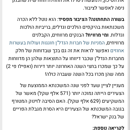
את הסיכון, ולמעשה ניטרלו את ההוזלה החודשית שהבנק
ניסה לאפשר לציבור.
בשורה התחתונה? הציבור מפסיד
: הוא נוטל ללא הכרה
משכנתאות בהיקפים הולכים וגדלים, בריביות הולכות
וגדלות.
ומי מרוויח?
הבנקים מרווחים, הקבלנים
מרוויחים,
המניות של חברות הנדל"ן חוגגות ועולות בעשרות
אחוזים
ואפשר לראות את זה גם בכך שבדוחות של חלק
מחברות הנדל"ן שכבר דיווחו על התוצאות שלהן הן מדווחות
על כך שמכרו בחצי השנה האחרונה יותר דירות (ואפילו פי 2)
ממה שהן מכרו בכל השנה שעברה כולה!
מעניין לציין שעד לפני שנה המשכנתא הממוצעת של
הצעירים הייתה נמוכה יותר (571 אלף שקל) מאשר של
המשקיעים (629 אלף שקל). האם הסיבה לזינוק המטורף
בגובה המשכנתא של הצעירים היא הסרת מגבלת הפריים
של בנק ישראל?
לקריאה נוספת: