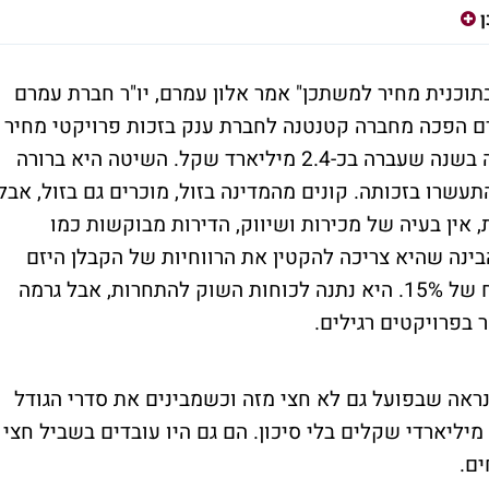
תוכנית מחיר למשתכן" אמר אלון עמרם, יו"ר חברת עמרם
מרם הפכה מחברה קטנטנה לחברת ענק בזכות פרויקטי מחיר
למשתכן והיא נסחרת בבורסה אחרי שהנפיקה בשנה שעברה בכ-2.4 מיליארד שקל. השיטה היא ברורה
עשרו בזכותה. קונים מהמדינה בזול, מוכרים גם בזול, אבל
אין בעיה של מכירות ושיווק, הדירות מבוקשות כמו
בינה שהיא צריכה להקטין את הרווחיות של הקבלן היזם
והמבצע. לחברות המתמודדות אין מקום לרווח של 15%. היא נתנה לכוחות השוק להתחרות, אבל גרמה
 בפרויקטים רגילים.
 למשתכן, כנראה שבפועל גם לא חצי מזה וכשמבינים את סדרי הגודל
ליארדי שקלים בלי סיכון. הם גם היו עובדים בשביל חצי
ים.