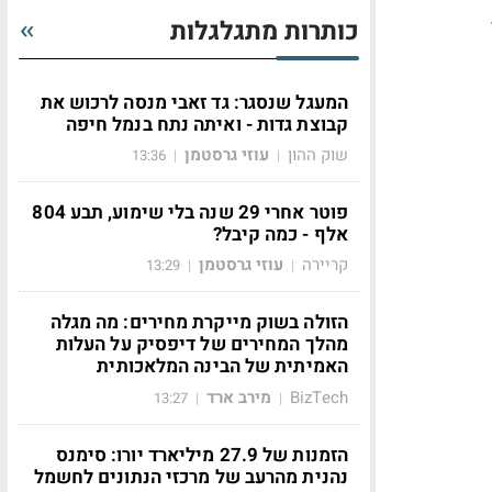
כותרות מתגלגלות
המעגל שנסגר: גד זאבי מנסה לרכוש את
קבוצת גדות - ואיתה נתח בנמל חיפה
שוק ההון
עוזי גרסטמן
13:36
|
|
פוטר אחרי 29 שנה בלי שימוע, תבע 804
אלף - כמה קיבל?
קריירה
עוזי גרסטמן
13:29
|
|
הזולה בשוק מייקרת מחירים: מה מגלה
מהלך המחירים של דיפסיק על העלות
האמיתית של הבינה המלאכותית
BizTech
מירב ארד
13:27
|
|
הזמנות של 27.9 מיליארד יורו: סימנס
נהנית מהרעב של מרכזי הנתונים לחשמל