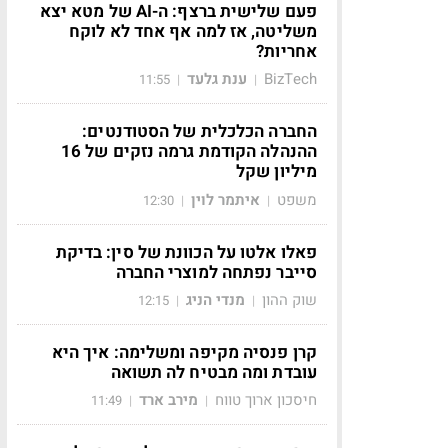
פעם שלישית ברצף: ה-AI של מטא יצא
משליטה, אז למה אף אחד לא לוקח
אחריות?
BizTech
ענת גלעד
11:55
|
|
החברה הכלכלית של הסטודנטים:
ההנהלה הקודמת גרמה נזקים של 16
מיליון שקל
משפט
איתמר לוין
12:30
|
|
פאלו אלטו על הכוונת של סין: בדיקת
סייבר נפתחה למוצרי החברה
שוק ההון
מנדי הניג
12:15
|
|
קרן פנסיה מקיפה ומשלימה: איך היא
עובדת ומה מבטיח לה תשואה
חיסכון ארוך טווח
מירב ארד
11:49
|
|