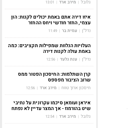
גלובל
מירב ארד
13:01
|
|
איזו דירה אתם באמת יכולים לקנות: הון
עצמי, החזר חודשי ויחס ההחזר
נדל"ן
עמית בר
11:49
|
|
העלויות הנלוות שמפילות תקציבים: כמה
באמת עולה לקנות דירה
נדל"ן
ענת גלעד
12:56
|
|
קרן השתלמות: החיסכון הפטור ממס
שרוב הציבור מפספס
חיסכון ארוך טווח
מירב ארד
12:56
|
|
איראן ועומאן סיכמו עקרונית על נתיבי
שיט בהורמוז - אך המצר עדיין לא נפתח
גלובל
מירב ארד
12:54
|
|