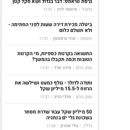
גרסת טראמפ: דבר בגדול ושא מקל קטן
גלובל
איתמר לוין
11:51
|
|
ביטלה מכירת דירה שעות לפני החתימה -
ולא תשלם כלום
משפט
עוזי גרסטמן
11:51
|
|
התשואה בקרנות כספיות, מי הקרנות
הטובות וכמה תקבלו בהמשך?
שוק ההון
מירב ארד
11:41
|
|
ותודה לדולר - גולף כמעט ושילשה את
הרווח ל-15.5 מיליון שקל
שוק ההון
מנדי הניג
11:37
|
|
50 מיליון שקל עבור שדרת מסחר
בשכונת גלי ים בנתניה
נדל"ן
צלי אהרון
11:33
|
|