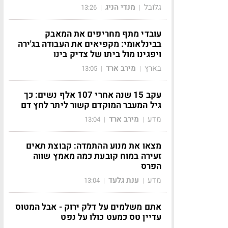
גלובל
מנדי הניג
13:26
|
|
עובדי מתף מחריפים את המאבק
בבינלאומי: מקפיאים את העבודה בג'ירה
ויפגינו מול ביתו של צדיק בינו
בארץ
מירב ארד
13:05
|
|
עקב 15 שנה אחרי 107 אלף נשים: כך
גיל המעבר המוקדם קשור ליתר לחץ דם
מדע
מירב ארד
13:04
|
|
מצאו את מנוע ההתמדה: קבוצת תאים
זעירה במוח קובעת כמה מאמץ שווה
הפרס
מדע
ענת גלעד
13:04
|
|
אתם משלמים על דלק ירוק - אבל המטוס
עדיין טס כמעט כולו על נפט