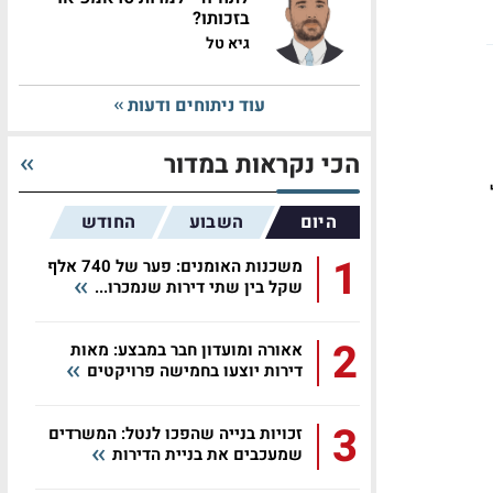
בזכותו?
גיא טל
עוד ניתוחים ודעות
הכי נקראות במדור
היום
השבוע
החודש
1
משכנות האומנים: פער של 740 אלף
שקל בין שתי דירות שנמכרו...
2
אאורה ומועדון חבר במבצע: מאות
דירות יוצעו בחמישה פרויקטים
3
זכויות בנייה שהפכו לנטל: המשרדים
שמעכבים את בניית הדירות