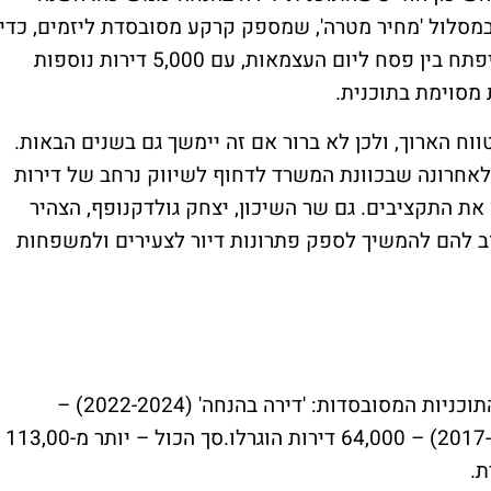
20,000 דירות נוספות במסלול 'מחיר מטרה', שמספק קרקע מסובסדת ליזמים, כדי
שיוכלו להציע דירות בהנחה. הגרלה חדשה תיפתח בין פסח ליום העצמאות, עם 5,000 דירות נוספות
 מסוימת בתוכנית.
ווח הארוך, ולכן לא ברור אם זה יימשך גם בשנים הבאות.
 לאחרונה שבכוונת המשרד לדחוף לשיווק נרחב של דירות
 התקציבים. גם שר השיכון, יצחק גולדקנופף, הצהיר
וב להם להמשיך לספק פתרונות דיור לצעירים ולמשפחות
במהלך השנים יצאו לא מעט דירות במסגרת התוכניות המסובסדות: 'דירה בהנחה' (2022-2024) –
49,500 דירות הוגרלו. 'מחיר למשתכן' (2017-2020) – 64,000 דירות הוגרלו.סך הכול – יותר מ-113,00
ת.