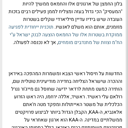
בלון החמצן של ארגונים אלו והחמאס ממשיך להיות
"המעסיק" הכי גדול בעזה ומצליח לממן פעילים רבים בזכות
העובדה שיש בידיו עדיין מיליארדי שקלים בשטרות
מזומנים, אותם הוא משלם לאנשיו.
תוכנית ייחודית לפגיעה
ממוקדת בשטרות אלו של החמאס הוצעה לבנק ישראל ע"י
הח"מ וצוות של מתנדבים מומחים
, אך לא נכנסה לפעולה.
החדשות על חיסול ראשי הצבא ומשמרות המהפכה באיראן
וההכרה שישראל הצליחה בחדירה מודיעינית טוטלית שם,
הותירה כמעט מתחת לרדאר ידיעה שחוסל גם מייג'ור גנרל
רולאם עלי ראשיד. ראשיד, אללה ירחמו, היה ראש הזרוע
הכלכלית של משטר האייתולות ומפקד מטה ח'אתם
אלאנביא, ה-KAA, הקבלן הגדול ביותר לביצוע פרויקטים
ממשלתיים במדינה. ה-KAA הוא ארגון שאחראי על
פרויקטים תשתיתיים רבים באיראן, כולל בתחומי האנרגיה