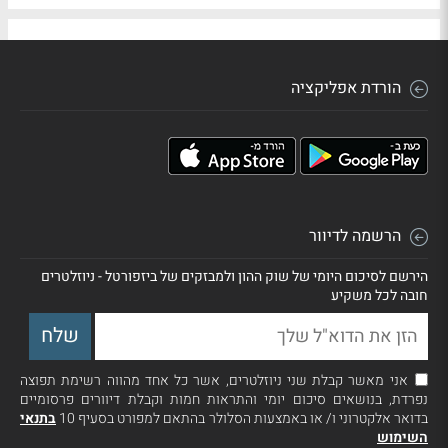
הורדת אפליקציה
הרשמה לדיוור
הירשם לסיכום היומי של שוק ההון ולמבזקים של ביזפורטל - ניוזלטרים
חובה לכל משקיע
אני מאשר קבלת שני ניוזלטרים, אשר כל אחד מהווה רשימת תפוצה
נפרדת, בנושאים סיכום יומי והתראות חמות וקבלת דיוורים פרסומיים
בדואר אלקטרוני ו/ או באמצעות הסלולר בהתאם למפורט בסעיף 10
בתנאי
השימוש