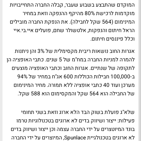
המוקדם שהתבצע בשבוע שעבר, קבלה החברה התחייבויות
מוקדמות לרכישת 80% מהיקף ההנפקה וזאת במחיר
המינימום (564 שקל לחבילה). את הנפקת החברה מובילים
הראל חיתום והנפקות, אלטשולר שחם, פועלים איי.בי.איי
וכלל פיננסים חיתום.
אגרות החוב נושאות ריבית מקסימלית של 3% והן ניתנות
להמרה למניות החברה במח"מ של 5 שנים. כתבי האופציה הן
לתקופה של שנתיים. אגרות החוב וכתבי האופציה מוצעים
ב-100,000 חבילות הכוללות 600 אג"ח במחיר של 94%
מערכן ועוד 40 כתבי אופציה ללא תמורה. מחיר המינימום
של החבילה הוא 564 שקל והמקסימום הוא 588 שקל.
שלא"ג פועלת בשוק הבד הלא ארוג וזאת בשני תחומי
פעילות: ייצור ושיווק בדים לא ארוגים בטכנולוגיות טרמו
בונד המיוטצרים על ידי החברה עצמה וכן ייצור ושיווק בדים
לא ארוגים בטכנולגיית Spunlace, המיוצרים על ידי החברה