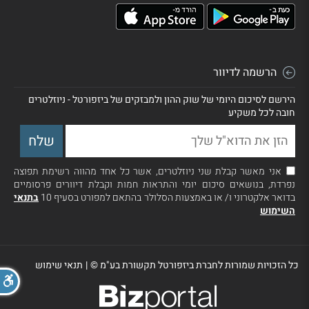
הרשמה לדיוור
הירשם לסיכום היומי של שוק ההון ולמבזקים של ביזפורטל - ניוזלטרים
חובה לכל משקיע
אני מאשר קבלת שני ניוזלטרים, אשר כל אחד מהווה רשימת תפוצה
נפרדת, בנושאים סיכום יומי והתראות חמות וקבלת דיוורים פרסומיים
בדואר אלקטרוני ו/ או באמצעות הסלולר בהתאם למפורט בסעיף 10
בתנאי
השימוש
כל הזכויות שמורות לחברת ביזפורטל תקשורת בע"מ ©
|
תנאי שימוש