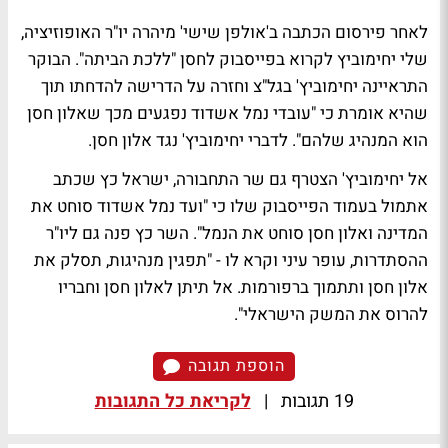
לאחר פירסום הכתבה ב'אולפן שישי' מיהרה יו"ר האופוזיציה,
שלי יחימוביץ לקרוא בפייסבוק לחסן "ללכת הביתה". הבוקר
התראיינה יחימוביץ' בגל"צ וחזרה על הדרישה להדחתו תוך
שהיא אומרת כי "עובדי נמל אשדוד נפגעים מכך שאלון חסן
הוא המנהיג שלהם".
לדברי יחימוביץ' נגד אלון חסן
.
אל יחימוביץ' הצטרף גם שר התחבורה, ישראל כץ שכתב
אתמול בעמוד הפייסבוק שלו כי "ועד נמל אשדוד סוחט את
המדינה ואלון חסן סוחט את הנמל". השר כץ פנה גם ליו"ר
ההסתדרות, עופר עיני וקרא לו - "תפגין מנהיגות, תסלק את
אלון חסן ותתמוך ברפורמות. אל תיתן לאלון חסן וחבריו
להרוס את המשק הישראלי".
הוספת תגובה
19 תגובות
|
לקריאת כל התגובות