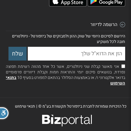
הרשמה לדיוור
הירשם לסיכום היומי של שוק ההון ולמבזקים של ביזפורטל - ניוזלטרים
חובה לכל משקיע
אני מאשר קבלת שני ניוזלטרים, אשר כל אחד מהווה רשימת תפוצה
נפרדת, בנושאים סיכום יומי והתראות חמות וקבלת דיוורים פרסומיים
בדואר אלקטרוני ו/ או באמצעות הסלולר בהתאם למפורט בסעיף 10
בתנאי
השימוש
כל הזכויות שמורות לחברת ביזפורטל תקשורת בע"מ ©
|
תנאי שימוש