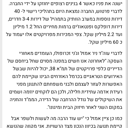
ישנה את פניו כאשר 4 בנינים רצופים יחוזקו על ידי החברה.
לדברי פרטוש, החברה נמצאת היום בתהליכי רישוי ל- 40
דירות נוספות במערב הוותיק בתמהיל של דירות 3-4 חדרים,
דירות דופלקס ופנטאוז'ים ברמות מחירים החל 1.2 מיליון
ועד 2.2 מיליון שקל. צפי המכירות מפרויקטים אלו יעמוד על
כ 60 מיליון שקל.
לדברי עוה"ד ניר אמזל וג'ני זכרופולו, העומדים מאחורי
העסקה "לאחרונה אנו חשים במפנה מסוים שחל ביחסם של
הדיירים כלפי פרויקטים של תמ"א 38, יכול להיות שבשל
האירועים הטראגיים בכרמל האזרחים הבינו שקיימת להם
האפשרות לעזור לעצמם ולבני משפחתם להתגונן מפני
רעידת אדמה עתידית חלילה, ולכן הם לוקחים יוזמה ושמים
את השיקולים של גודל ההרחבה של הדירה, הממ"ד והחניה
במקום השני לאחר חיזוק הבית ומיגונו".
כמו כן ציין אמזל כי "יש עוד הרבה מה לעשות ולשפר אבל
קיימת תנועה בכיוון הנכון מצד הרשויות. אני מקווה שהנושא