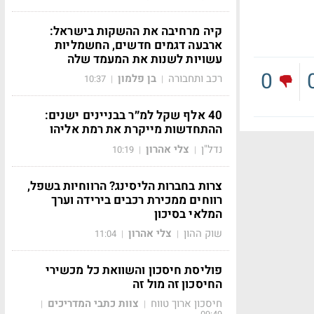
קיה מרחיבה את ההשקות בישראל:
ארבעה דגמים חדשים, החשמליות
עשויות לשנות את המעמד שלה
0
רכב ותחבורה
בן פלמון
10:37
|
|
40 אלף שקל למ״ר בבניינים ישנים:
ההתחדשות מייקרת את רמת אליהו
נדל"ן
צלי אהרון
10:19
|
|
צרות בחברות הליסינג? הרווחיות בשפל,
רווחים ממכירת רכבים בירידה וערך
המלאי בסיכון
שוק ההון
צלי אהרון
11:04
|
|
פוליסת חיסכון והשוואת כל מכשירי
החיסכון זה מול זה
חיסכון ארוך טווח
צוות כתבי המדריכים
|
|