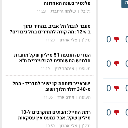
ה
פלנטיר בשנה האחרונה
גלובל
שלמה גרינברג
11:23
|
|
מעבר לגבול תל אביב, במחיר נמוך
ב-12%: מה קורה למחירים בתל גיבורים?
0
נדל"ן
צלי אהרון
11:20
|
|
המדינה תובעת 51 מיליון שקל מחברת
חלמיש המשותפת לה ולעיריית ת"א
0
משפט
איתמר לוין
11:19
|
|
ישראייר פותחת קו ישיר למדריד - החל
0
מ-340 דולר הלוך ושוב
תעופה
מירב ארד
11:06
|
|
0
רמת החייל: הבתים מתקרבים ל-10
מיליון שקל, אבל כמעט אין עסקאות
נדל"ן
צלי אהרון
10:50
|
|