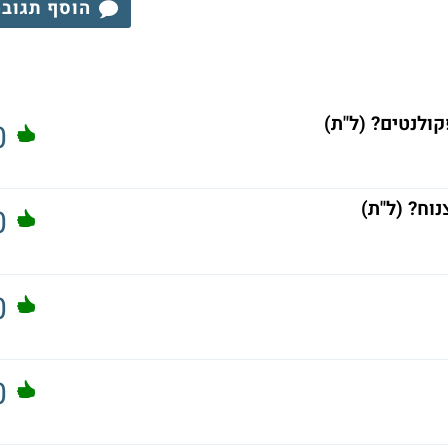
הוסף תגוב
ולנטים? (ל"ת)
0
וח? (ל"ת)
0
0
0