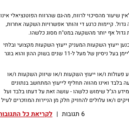
אין שיעור מהסיכוי לרווח, מה-גם שהרווח הפוטנציאלי אינו
ה גדול. קיימות כרגע די והותר אפשרויות השקעה אחרות,
ת גדול אף יותר מהשקעה במט"ח מסוג כלשהו.
 כנען ייעוץ השקעות המעניק ייעוץ השקעות מקצועי ובלתי
תלוי לבתי-אב, חברות ולגופים עסקיים. סיון ליימן בעל ניסיון של מעל ל-11 שנים בשוק ההון והוא בוגר
 פעולות ו/או ייעוץ השקעות ו/או שיווק השקעות ו/או
עה בלבד ואינו מהווה תחליף לייעוץ המתחשב בנתונים
ידע הנ"ל שימוש כלשהו - עושה זאת על דעתו בלבד ועל
קים ו/או עלולים להחזיק חלק מן הניירות המוזכרים לעיל
6 תגובות
|
לקריאת כל התגובות