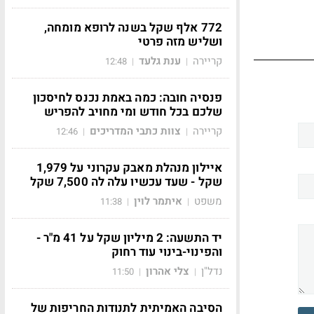
772 אלף שקל בשנה לרופא מומחה,
ושליש מזה פרטי
קריירה
ענת גלעד
12:48
|
|
פנסיה חובה: כמה באמת נכנס לחיסכון
שלכם בכל חודש ומי מחויב להפריש
קריירה
צוות כתבי המדריכים
12:46
|
|
איילון מנהלת מאבק עקרוני על 1,979
שקל - שעד עכשיו עלה לה 7,500 שקל
משפט
איתמר לוין
11:38
|
|
יד התשעה: 2 מיליון שקל על 41 מ"ר -
והפינוי-בינוי עוד רחוק
נדל"ן
צלי אהרון
11:50
|
|
הסיבה האמיתית לתנודות החריפות של