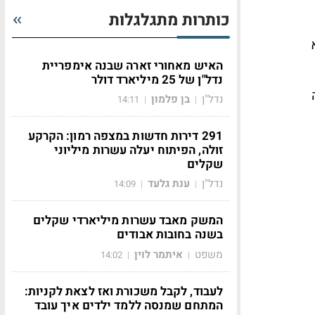
כותרות מתגלגלות
האיש מאחורי זארה שבנה אימפריית
נדל"ן של 25 מיליארד דולר
נדל"ן
בן פלמון
14:11
|
|
291 דירות חדשות במצפה רמון: הקרקע
זולה, הפיתוח יעלה עשרות מיליוני
שקלים
נדל"ן
ענת גלעד
14:09
|
|
המשק מאבד עשרות מיליארדי שקלים
בשנה בחובות אבודים
משפט
איתמר לוין
14:02
|
|
לעבוד, לקבל משכורת ואז לצאת לקניות:
המתחם שמנסה ללמד ילדים איך עובד