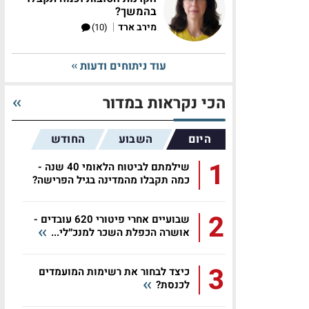
בהמשך?
|
מירב ארד
(10)
עוד ניתוחים ודעות
הכי נקראות במדור
היום
השבוע
החודש
1
שילמתם לביטוח הלאומי 40 שנה -
כמה תקבלו מהמדינה בגיל הפרישה?
2
שבועיים אחרי פיטורי 620 עובדים -
אושרה הכפלת השכר למנכ״לי...
3
כיצד לבחור את רשימות המועמדים
לכנסת?