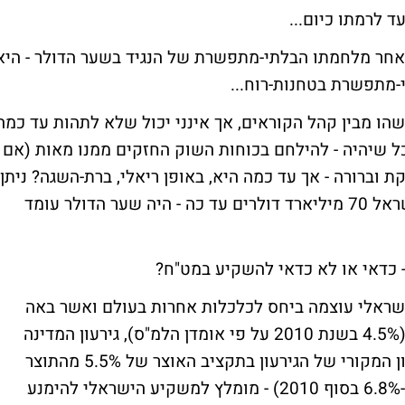
 לרמתו כיום...
ב אחר מלחמתו הבלתי-מתפשרת של הנגיד בשער הדולר - היא
מתפשרת בטחנות-רוח...
ישהו מבין קהל הקוראים, אך אינני יכול שלא לתהות עד כמה
כל שיהיה - להילחם בכוחות השוק החזקים ממנו מאות (אם
ת וברורה - אך עד כמה היא, באופן ריאלי, ברת-השגה? ניתן
לומר, בהערכה כללית, כי אלמלא רכש בנק ישראל 70 מיליארד דולרים עד כה - היה שער הדולר עומד
- כדאי או לא כדאי להשקיע במט"ח?
הישראלי עוצמה ביחס לכלכלות אחרות בעולם ואשר באה
לידי ביטוי, בין היתר, בשיעורי צמיחה גבוהים (4.5% בשנת 2010 על פי אומדן הלמ"ס), גירעון המדינה
מהתוצר הסתכם ב-3.73% בלבד לעומת התכנון המקורי של הגירעון בתקציב האוצר של 5.5% מהתוצר
ושיעור אבטלה נמוך (הסתכם על פי הלמ"ס ב-6.8% בסוף 2010) - מומלץ למשקיע הישראלי להימנע