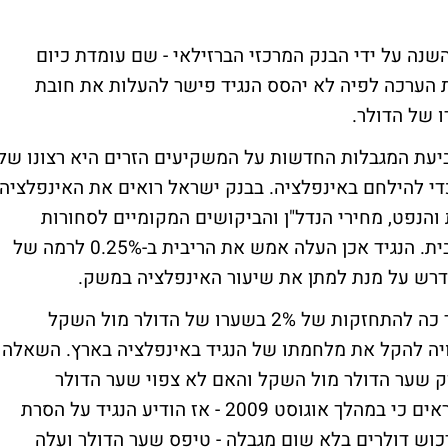
נה על ידי הבנק המרכזי הברזילאי - שם עומדת כיום
 העסקה. קיימת הערכה לפיה לא יהסס הנגיד פישר להעלות את חובת
 של הדולר.
ביעת המגבלות החדשות על המשקיעים הזרים היא רצונו של
די להילחם באינפלציה. בבנק ישראל רואים את האינפלציה
והנפט, מחירי הנדל"ן והביקושים המקומיים לסחורות
ומעוניינים לרסן אותה באמצעות העלאת הריבית. הנגיד אכן העלה אמש את הריבית ב-0.25% לרמה של
הפעולות האחרונות של בנק ישראל הביאו עד כה להתחזקות של 2% בשערו של הדולר מול השקל
ה להקל את מלחמתו של הנגיד באינפלציה בארץ. השאלה
 שער הדולר מול השקל והאם לא צפוי שער הדולר
להיחלש שוב? אינני יודע אם זכור לקהל הקוראים כי במהלך אוגוסט 2009 - אז הודיע הנגיד על הסרת
רכוש דולרים בלא שום מגבלה - טיפס שער הדולר ועלה