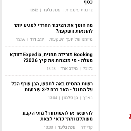
כסף
צרכנות פיננסית
ענת גלעד
13:42
|
|
מה הופך את הציבור החרדי לפגיע יותר
להונאות השקעה?
מיומנו של יועץ השקעות
יוגב דוד
13:56
|
|
Booking מורידה תחזית, Expedia דווקא
מעלה - מי מנצחת את קיץ 2026?
גלובל
מירב ארד
13:28
|
|
רשות המסים באה לחפש, הבן שרף הכל
על המנגל - האב ברח ל-3 שבועות
בארץ
בן פלמון
13:04
|
|
להישאר או להשתחרר? מתי הקבע
משתלם ומתי כדאי לצאת
קריירה
ענת גלעד
13:00
|
|