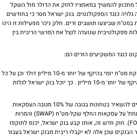
ל מתכוון להמשיך במאמציו לחזק את הדולר מול השקל
גלויה כנגד הספקולנטים. בנק ישראל מסר כי בחודשים
במט"ח שביצעו תושבים זרים. חלק ניכר מפעילות זו הינו
לות ספקולטיבית שנועדה לנצל את הפרשי הריבית בין
קוט כנגד המשקיעים הזרים הם:
1) חובת דיווח: חובה זו חלה מעתה על כל עסקת מט"ח יומי בהיקף של יותר מ-10 מיליון דולר וכן על כל
עסקת מק"מ ואג"ח ממשלתית קצרת מועד בהיקף של יותר מ-10 מיליון . כך יוכל בנק ישראל לגלות
2) חובת נזילות: בנק ישראל יחייב פעילים זרים להשאיר בטחונות בגובה של 10% מגובה העסקאות
בבנקים מקומיים או זרים. חובת ריתוק ההון תחול על עסקאות החלף שקל-מט"ח (SWAP) והמרות
עתידיות שקל-מט"ח (עסקאות מסוג FORWARD). חוק חדש זה, אותו קבע בנק ישראל, יכנס לתוקפו
 פגיעה בעבור הבנקים שכן אלה לא יקבלו ריבית מבנק ישראל בעבור