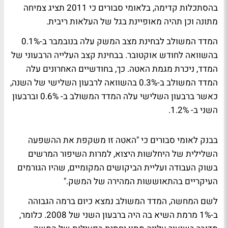
בהסתכלות קדימה, בלאומי סבורים כי 2011 תציג צמיחה
מתונה וכן תהיה מאופיינת בגל של העלאות ריבית.
המדד המשולב לבחינת מצב המשק עלה בנובמבר ב-0.1%
בהשוואה לחודש אוקטובר. בבחינת קצב העלייה הרבעוני של
המדד, ניכרת מגמת האטה. כך, בחודשיים האחרונים עלה
המדד המשולב ב-0.3% בהשוואה לרבעון השלישי של השנה,
כאשר ברבעון השלישי עלה המדד המשולב ב- 0.6% וברבעון
השני ב- 1.2%.
בבנק לאומי סבורים כי "האטה זו משקפת את ההשפעה
השלילית של היחלשות היצוא, למרות השיפור המרשים
בשוק העבודה ועליית הביקושים המקומיים, שהיו הגורמים
העיקריים בהתאוששות המהירה של המשק."
לשם המחשה, המדד המשולב נמצא כיום ברמה הגבוהה
ב-1% מרמת השיא בה היה ברבעון השני של 2008. כלומר,