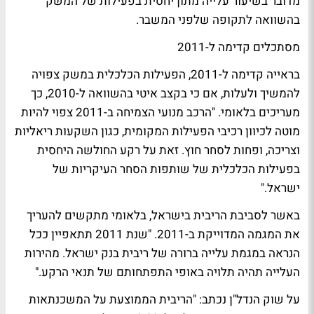
מדובר בשיעור עלייה מתון יחסית בפעילות של המשק
בהשוואה לתקופה שלפני המשבר.
מסתכלים קדימה ל-2011
בראייה קדימה ל-2011, הפעילות הכלכלית במשק צפויה
להמשיך ולעלות, אם כי בקצב איטי בהשוואה ל-2010, כך
מעריכים בלאומי. "הרכב מנועי הצמיחה ב-2011 צפוי להיות
מוטה לכיוון רכיבי הפעילות המקומית, כגון השקעות ריאליות
וצריכה, ופחות לסחר חוץ. זאת על רקע החולשה היחסית
בפעילות הכלכלית של שותפות הסחר העיקריות של
ישראל."
באשר לסביבת הריבית בישראל, בלאומי מתקשים להעריך
את המגמה המדוייקת ב-2011. "שנת 2011 תתאפיין ככל
הנראה במגמת עלייה ברורה של ריבית בנק ישראל. מהירות
העלייה תהיה תלויה באופי התפתחותם של תנאי הרקע."
על שוק הנדל"ן נכתב: "הריבית הממוצעת על המשכנתאות