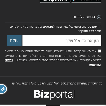
הרשמה לדיוור
הירשם לסיכום היומי של שוק ההון ולמבזקים של ביזפורטל - ניוזלטרים
חובה לכל משקיע
אני מאשר קבלת שני ניוזלטרים, אשר כל אחד מהווה רשימת תפוצה
נפרדת, בנושאים סיכום יומי והתראות חמות וקבלת דיוורים פרסומיים
בדואר אלקטרוני ו/ או באמצעות הסלולר בהתאם למפורט בסעיף 10
בתנאי
השימוש
כל הזכויות שמורות לחברת ביזפורטל תקשורת בע"מ ©
|
תנאי שימוש