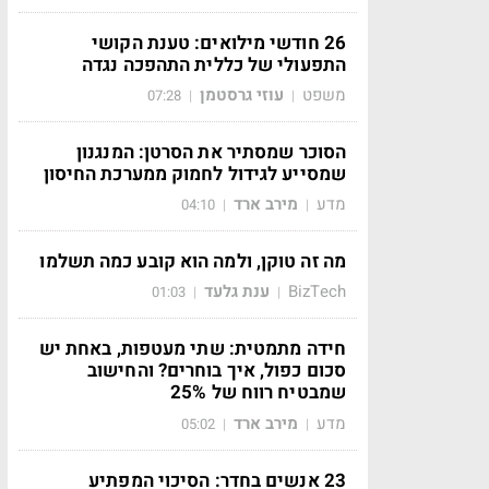
26 חודשי מילואים: טענת הקושי
התפעולי של כללית התהפכה נגדה
משפט
עוזי גרסטמן
07:28
|
|
הסוכר שמסתיר את הסרטן: המנגנון
שמסייע לגידול לחמוק ממערכת החיסון
מדע
מירב ארד
04:10
|
|
מה זה טוקן, ולמה הוא קובע כמה תשלמו
BizTech
ענת גלעד
01:03
|
|
חידה מתמטית: שתי מעטפות, באחת יש
סכום כפול, איך בוחרים? והחישוב
שמבטיח רווח של 25%
מדע
מירב ארד
05:02
|
|
23 אנשים בחדר: הסיכוי המפתיע