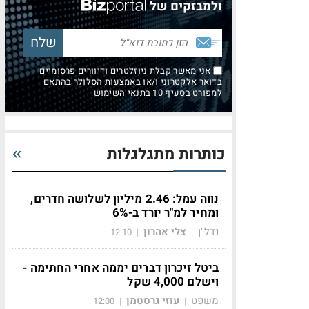
ולמבזקים של
אני מאשר קבלת ניוזלטרים ודיוורים פרסומיים
בדואר אלקטרוני ו/או באמצעות הסלולר בהתאם
למפורט בסעיף 10 בתנאי השימוש
כותרות מתגלגלות
נווה עמל: 2.46 מיליון לשלושה חדרים,
ומחיר למ"ר יורד ב-6%
נדל"ן
צלי אהרון
12:10
|
|
ביטל זיכרון דברים יממה אחרי החתימה -
וישלם 4,000 שקל
משפט
עוזי גרסטמן
12:00
|
|