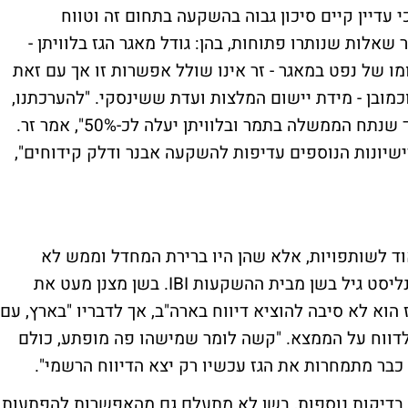
י עדיין קיים סיכון גבוה בהשקעה בתחום זה וטווח
אלות שנותרו פתוחות, בהן: גודל מאגר הגז בלוויתן -
מו של נפט במאגר - זר אינו שולל אפשרות זו אך עם זאת
כמובן - מידת יישום המלצות ועדת ששינסקי. "להערכתנו,
בסופו של דבר ההמלצות תתקבלנה חלקית כך שנתח הממשלה בתמר ובלוויתן יעלה לכ-50%", אמר זר.
לרישיונות הנוספים עדיפות להשקעה אבנר ודלק קידוחים",
וד לשותפויות, אלא שהן היו ברירת המחדל וממש לא
מפתיעות אף אחד", כך אמר היום בתגובה האנליסט גיל בשן מבית ההשקעות IBI. בשן מצנן מעט את
הוא לא סיבה להוציא דיווח בארה"ב, אך לדבריו "בארץ, עם
לדווח על הממצא. "קשה לומר שמישהו פה מופתע, כולם
ת כבר מתמחרות את הגז עכשיו רק יצא הדיווח הרשמי".
 בדיקות נוספות, בשן לא מתעלם גם מהאפשרות להפתעות