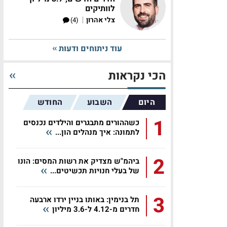
לוותיקים
|
צלי אהרון
(4)
עוד ניתוחים ודעות
הכי נקראות
היום
השבוע
החודש
1
כשההורים מתבגרים והילדים נכנסים
לתמונה: איך מנהלים הון...
2
ביהמ"ש מצדיק את רשות המסים: הונו
של בעלי חנויות תכשיטים...
3
תל בנימין: באותו בניין ירדו ארבעה
חדרים מ-4.12 ל-3.6 מיליון