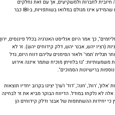
 חיובית לחברות ולמשקיעים, אך עם זאת נחלקים
בהמלצותיהם. בעוד שבכלל פיננסים מעריכים שהמידע אינו מגולם במלואו בשותפויות, ב-IBI כבר
וליזמים", כך אמר היום אנליסט האנרגיה בכלל פיננסים, ירון
ות (רציו יהש, אבנר יהש, דלק קידוחים יהש). זר לא
חר תגלית 'תמר' ולאור הסימנים עליהם דווח היום, גדל
ת משמעותיות: "גז בלוויתן מוכיח שתמר איננה אירוע
וספות ברישיונות הסמוכים".
ון', 'רות', 'חנה', 'דוד' ו'ערן' יציגו בקרוב יחדיו תוצאות
ת אלה לא נלקחו במודל. הדיווח הבוקר מביא את זר לבחינה
ן כי יחידות ההשתתפות של אבנר ודלק קידוחים הן