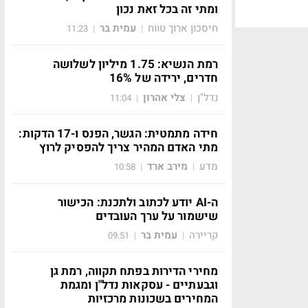
ומתי זה בכל זאת נכון
חיסכון ארוך טווח
עמית בר
11:23
|
|
רמת הנשיא: 1.75 מיליון לשלושה
חדרים, ירידה של 16%
נדל"ן
צלי אהרון
11:04
|
|
חידה מתמטית: הגשר, הפנס ו-17 הדקות:
מתי האדם המהיר צריך להפסיק לרוץ
מדע
מירב ארד
10:58
|
|
ה-AI יודע לכתוב ולתכנת: הכישור
שישמור על ערך העובדים
קריירה
עמית בר
09:51
|
|
מחירי הדירות בפתח תקווה, רמת גן
וגבעתיים - עסקאות נדל"ן ומגמת
המחירים בשכונות מרכזיות