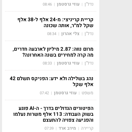
נדל"ן
עוזי גרסטמן
08:46
|
|
קריית קריניצי: מ-24 אלף ל-38 אלף
שקל למ״ר, אותה שכונה
נדל"ן
צלי אהרון
08:34
|
|
מרום נווה: 2.87 מיליון לארבעה חדרים,
מה קרה למחירים בשנה האחרונה?
נדל"ן
עוזי גרסטמן
08:33
|
|
נהג בשלילה ולא ידע: הפניקס תשלם 42
אלף שקל
משפט
עוזי גרסטמן
07:42
|
|
הפיטורים הגדולים בדרך - ה-AI פוגע
בשוק העבודה: 113 אלף משרות נעלמו
והפגיעה צפויה להתעצם
קריירה
מירב ארד
07:39
|
|