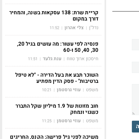
קריית שרת: 138 עסקאות בשנה, והמחיר
דורך במקום
נדל"ן
צלי אהרון
11:52
|
|
פנסיה לפי עשור: מה עושים בגיל 20,
30, 40, 50 ו-60
חיסכון ארוך טווח
ענת גלעד
11:51
|
|
השוכר תבע את בעל הדירה - "לא טיפל
ברטיבות" - פסק הדין מפתיע
משפט
עוזי גרסטמן
10:21
|
|
חוב מזונות של 1.9 מיליון שקל התברר
כשגוי ונמחק
משפט
עוזי גרסטמן
11:25
|
|
ה
משיכה לפני גיל פרישה: הקנס, החריגים