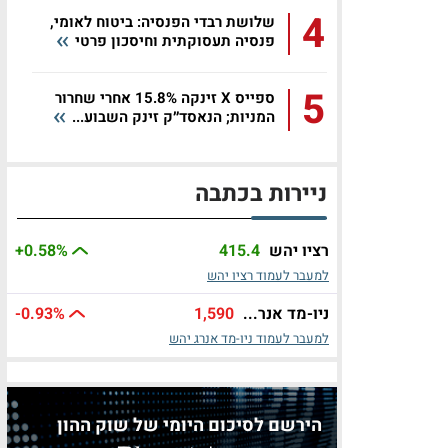
4
שלושת רבדי הפנסיה: ביטוח לאומי,
פנסיה תעסוקתית וחיסכון פרטי
5
ספייס X זינקה 15.8% אחרי שחרור
המניות; הנאסד״ק זינק השבוע...
ניירות בכתבה
רציו יהש
415.4
%
+0.58
למעבר לעמוד רציו יהש
ניו-מד אנר...
1,590
%
-0.93
למעבר לעמוד ניו-מד אנרג יהש
הירשם לסיכום היומי של שוק ההון