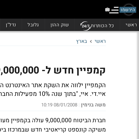
הירשמו
ראשי
שוק ההון
גלובל
נדל"ן
כל הכותרות
ראשי
בארץ
קמפיין חדש ל- 9,000,000 עם מירי נבו ומשה אבגי
הקמפיין ילווה את השקת אתר האינטרנט הח
איי.די. איי, "בתוך שנה 10% מפעילות החברה תעשה באמצעות האינטרנט".
משה בנימין
08/01/2008 10:19
|
חברת הביטוח 9,000,000 ע
משיקה קונספט קריאטיבי חדש שבמרכזו ביס