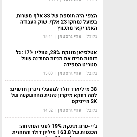
הצפי היה תוספת של 83 אלף משרות,
בפועל נמחקו 23 אלף: שוק העבודה
האמריקאי מתכווץ
גלובל
עוזי גרסטמן
15:44
|
|
אטלסיאן מזנקת 28%, טווליו 17%: גל
דוחות מרים את מניות התוכנה שוול
סטריט הספידה
גלובל
עוזי גרסטמן
15:00
|
|
38 מיליארד דולר למפעלי זיכרון חדשים:
למה דווקא מיקרון נהנית מההשקעה של
SK הייניקס
גלובל
עוזי גרסטמן
14:52
|
|
ג'יי-פרוג מזנקת 19% לפני הפתיחה:
הכנסות של 163.8 מיליון דולר והתחזית