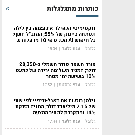
כותרות מתגלגלות
דוקסימיטי הכפילה את עצמה בין לילה
ונפתחה בזינוק של 55%; המנכ״ל חשף:
כל חיפוש AI מכניס פי 10 מהעלות ש
גלובל
ענת גלעד
18:04
|
|
פורד חשפה טנדר חשמלי ב-28,350
דולר; המניה השלימה ירידה של כמעט
10% בשישה ימי מסחר
גלובל
עוזי גרסטמן
17:52
|
|
נילסן רוכשת את דאבל-וריפיי לפי שווי
של 2.15 מיליארד דולר; המניה מזנקת
14% ומתקרבת למחיר ההצעה
גלובל
ענת גלעד
17:44
|
|