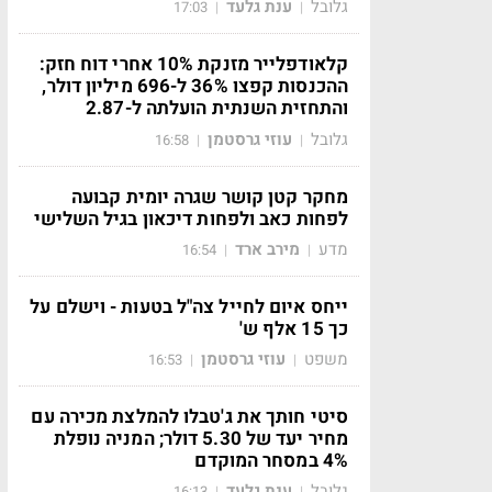
גלובל
ענת גלעד
17:03
|
|
קלאודפלייר מזנקת 10% אחרי דוח חזק:
ההכנסות קפצו 36% ל-696 מיליון דולר,
והתחזית השנתית הועלתה ל-2.87
גלובל
עוזי גרסטמן
16:58
|
|
מחקר קטן קושר שגרה יומית קבועה
לפחות כאב ולפחות דיכאון בגיל השלישי
מדע
מירב ארד
16:54
|
|
ייחס איום לחייל צה"ל בטעות - וישלם על
כך 15 אלף ש'
משפט
עוזי גרסטמן
16:53
|
|
סיטי חותך את ג'טבלו להמלצת מכירה עם
מחיר יעד של 5.30 דולר; המניה נופלת
4% במסחר המוקדם
גלובל
ענת גלעד
16:13
|
|