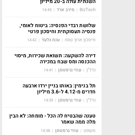
השנתית עולה ב-20 מיליון
BizTech
מירב ארד
14:45
|
|
שלושת רבדי הפנסיה: ביטוח לאומי,
פנסיה תעסוקתית וחיסכון פרטי
חיסכון ארוך טווח
ענת גלעד
14:42
|
|
דירה להשקעה: תשואת שכירות, מיסוי
ההכנסה ומס שבח במכירה
נדל"ן
עוזי גרסטמן
14:41
|
|
תל בנימין: באותו בניין ירדו ארבעה
חדרים מ-4.12 ל-3.6 מיליון
נדל"ן
עוזי גרסטמן
14:39
|
|
טענה שהבטיח לה הכל - מומחה: לא הבין
מלה ממה שאמר
משפט
עוזי גרסטמן
14:38
|
|