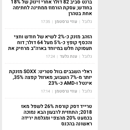
ברנט סביב 82 דולר אחרי זינוק של 18%
בחודש; עסקת הורמוז ממתינה לחתימה
אחת בטהרן
גלובל
עוזי גרסטמן
17:35
|
|
הזהב מזנק כ-2% לשיא של חודש וחצי
והכסף קופץ כ-5% מעל 64 דולר; דוח
תעסוקה חלש במיוחד בארה״ב מרחיק את
גלובל
ענת גלעד
17:24
|
|
ראלי השבבים בוול סטריט: SOXX מזנקת
יותר מ-7% השבוע; מארוול קפצה 35%,
אינטל ו-AMD כ-23%
גלובל
עוזי גרסטמן
17:14
|
|
טרייד דסק קורסת 26% לשפל מאז
2018; התחזית לרבעון הבא נמוכה
בכמעט 20% מהצפי ומגלמת ירידה
ראשונה בהכנס