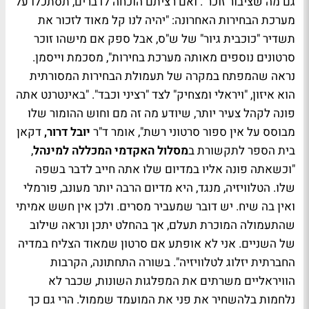
גם מה שציבור זוכר". ואם רציתם הוכחה לדברים, תסתכלו על
מערכת הבחירות האחרונה: "יהיה לנו קל מאוד לזכור את
תשדיר "כוכבית גיור" של ש"ס, אבל ספק אם מישהו זוכר
סרטונים נוספים מאותה מערכת בחירות", מסכמת וייסמן.
נראה שהמפתח במקרה של תעמולת הבחירות המסורתית
הוא איזון, "ויראלי ומצחיק" לצד "רציני וכבד". "באינטרנט אתה
פונה לקהל צעיר יותר, שיודע מה זה
מם
וחוש ההומור שלו
מבוסס על אין ספור סרטוני רשת", אומר ד"ר
יובל דרור,
דקאן
בית הספר לתקשורת ב
מסלול האקדמי המכללה למינהל
,
"וכשאתה פונה אליו במדיום שלו אתה חייב לדבר בשפה
שלו. הטלוויזיה, מנגד, היא מדיום הרבה יותר מעונב, פורמלי
ואין בה שיח. יש דובר שמעביר מסרים. ולכן אין חשש אמיתי
שהתעמולה המוכרת תעלם, אך בהחלט יתכן ונראה שילוב
של השניים. אני לא אופתע אם סרטון שמאוד הצליח במדיה
החברתית יזלוג לטלוויזיה". בשורה התחתונה, הקרבות
הוויראליים משרתים את המפלגות השונות, שכבר לא
נלחמות בלהשחיר את פני את המועמד שממול. הרי גם כך