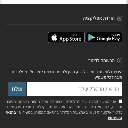
הורדת אפליקציה
הרשמה לדיוור
הירשם לסיכום היומי של שוק ההון ולמבזקים של ביזפורטל - ניוזלטרים
חובה לכל משקיע
אני מאשר קבלת שני ניוזלטרים, אשר כל אחד מהווה רשימת תפוצה
נפרדת, בנושאים סיכום יומי והתראות חמות וקבלת דיוורים פרסומיים
בדואר אלקטרוני ו/ או באמצעות הסלולר בהתאם למפורט בסעיף 10
בתנאי
השימוש