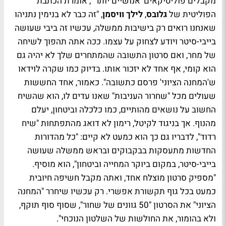
מקבלים פוליטיקאים 'אנושיים יותר'", אומרת הכתבת
הפוליטית של
גלובס
,
לילך וויסמן
, "זה כבר לא בנימין נתניהו
שאנחנו רואים רק בישיבות ממשלה, עכשיו זה ביבי שעושה
בייבי-סיטר ויודע לצחוק על עצמו. ככה אתה תהפוך לשיחה
של מחר, ואם סרטון התשובה שהמתחרים שלך לא יהיה גם
הוא קומי, אף אחד לא יזכור אותו. בדיוק כמו שקרה לוידאו
ש'המחנה הציוני' פרסם כתשובה". כאמור, אחד החששות
שעולים מכל "שחרור העניבות" שאנו עדים לו, הוא שהשיח
החשוב על נושאים מהותיים, כמו כלכלה וביטחון, יעלם
מהנוף. אך בניגוד לקיטל, רימון לא דואג מהתפתחות "שיח
רדוד", לדבריו גם כך הוא כמעט לא קיים: "כל מהדורות
החדשות מתעסקות בבקבוקים ובראש ממשלה שעושה
בייבי-סיטר, במקום ביוקר המחייה וביטחון", הוא מוסיף.
"מספיק סרטון מוצלח אחד, ואתה מקבל חשיפה חיובית
כמעט בכל גוף תקשורת אפשרי. רק עכשיו שיחרר "המחנה
הציוני" את הסרטון "50 גוונים של שחור", שסוף סוף תוקף,
ולא בהומור, את החולשות של השלטון הנוכחי".