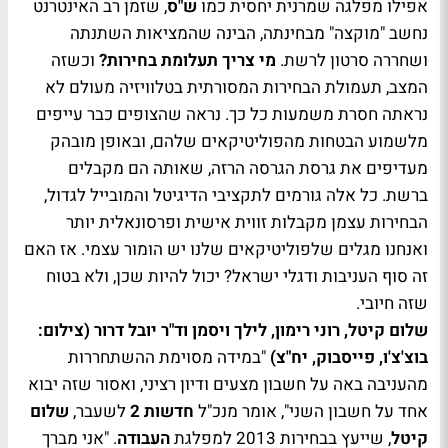
אפילו מפלגה שמרנית יחסית כמו
ש"ס
, שזמן רב האינטרנט
נחשב "מוקצה" מבחינתה, הבינה שהמציאות השתנתה
ושחררה סרטון לרשת.
מי צריך תעלומת בחירות?
וכשזה
המצב, תעמולת הבחירות המסורתית בטלוויזיה מעולם לא
נראתה חסרת משמעות כל כך. נראה שהצופים כבר עייפים
מלשמוע הבטחות מהפוליטיקאים שלהם, ובאופן מובהק
מעדיפים את גרסת הגרסה הרזה, שאותה הם מקבלים
ברשת. כל אלה גורמים לתקציבי הדיגיטל והמובייל לגדול,
הבחירות עצמן מקבלות זווית אישית ופרסונאלית יותר
ואנחנו מגלים שלפוליטיקאים שלנו יש הומור עצמי. אז האם
זה סוף העניבות ודגלי ישראל? יכול להיות שכן, ולא בטוח
שזה חיובי.
שלום קיטל, רוני רימון, לילך ויסמן וד"ר יובל דרור (צילום:
בוצ'צ'ו, פייסבוק, יח"צ)
"במידה מסוימת ההשתחררות
מהעניבה באה על חשבון מצעים ודיון רציני, ואסור שזה יבוא
אחד על חשבון השני", אומר מנכ"ל
חדשות 2
לשעבר,
שלום
קיטל
, שייעץ בבחירות 2013 למפלגת
העבודה
. "אני מברך