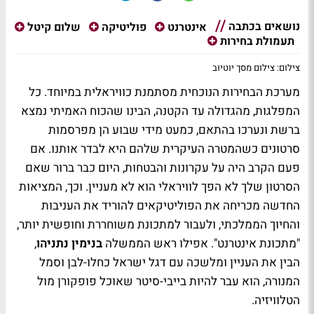
נושאים בכתבה
אינטרנט
פוליטיקה
שלום קיטל
תעמולת בחירות
צילום: צילום מסך יוטיוב
מערכת הבחירות הנוכחית מסתמנת כוויראלית במיוחד. כל
המפלגות, מהגדולה עד הקטנה, הבינו שהכוח האמיתי נמצא
ברשת ונערכו בהתאם, כמעט מידי שבוע הן מפרסמות
סרטונים כשהמטרה העיקרית שלהם היא לבדר אותנו. אם
פעם הקרב היה על עקרונות והבטחות, היום כבר ברור שאם
הסרטון שלך לא הפך לוויראלי הוא לא מעניין. וכך, המציאות
החדשה מכריחה את הפוליטיקאים להוריד את העניבות
והחיוך הממלכתי, ולעבור למתכונת משוחררת וחופשית יותר,
"מתכונת אינטרנט". אפילו ראש הממשלה
בנימין נתניהו
,
הבין את העניין ומלשכה עם דגל ישראל כחלו-לבן וסמל
המנורה, הוא עבר להיות בייבי-סיטר שאוכל פופקורן מול
הטלוויזיה.