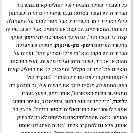
על העובדה שחלק מהביטוי של הפוליטיקאים במערכת
הבחירות הזו נעשה בסרטונים, ברשתות החברתיות ושבאופן
כללי האווירה יותר משוחררת, אבל אסור לוותר על התעמולה
והעימות המסורתיים. הם קצת אנרכיסטים, אבל חשוב שיהיה
קצת וזה וקצת מזה". גם ה
יועץ האסטרטגי
רוני
רימון
, שותף
במשרד הפרסום
רימון- כהן-שינקמן
, מסכים שבמערכת
הבחירות הזו הקרב הוא "מי וירלי ומצחיק יותר", ופחות על
מהות או אג'נדה, שכבר מזמן נעלמו מהשיח. יועצי הפרסום
מנצלים את "המדיום הקליל" וממצבים לנו את הפוליטיקאים
כ"ספונטניים, רגישים עם חוש הומור": "במקרה של
ראש הממשלה, מנסים לרכך את הדמות שלו, זה מובהק וזה
מתאפשר בזכות האינטרנט", אומר רימון, שיעץ בעברו
ל
ליכוד
, "הרי המדיום הוא המסר, ובפייסבוק, טוויטר ויוטיוב
אפשר לשחרר את הפורמאליות ולספר בדיחה". אך בין כל
ההומור, נראה שהפוליטיקאים מצליחים לא רק להצחיק
אותנו, אלא גם להתקרב אלינו: "בזכות האינטרנט אנחנו