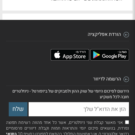
הורדת אפליקציה
הרשמה לדיוור
הירשם לסיכום היומי של שוק ההון ולמבזקים של ביזפורטל - ניוזלטרים
חובה לכל משקיע
אני מאשר קבלת שני ניוזלטרים, אשר כל אחד מהווה רשימת תפוצה
נפרדת, בנושאים סיכום יומי והתראות חמות וקבלת דיוורים פרסומיים
בדואר אלקטרוני ו/ או באמצעות הסלולר בהתאם למפורט בסעיף 10
בתנאי