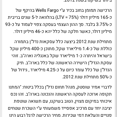
ביותר בשיקגו בשנת 2012.
הרכישה תמומן בחוב בכיר ע"י Wells Fargo בהיקף של
כ-165 מיליון דולר (LTV = 75%) בהלוואה ל-5 שנים בריבית
כ-3.75% בלבד. סך ההון העצמי בעסקה צפוי לעמוד על כ-93
מיליון דולר, כאשר חלקה של כלל יהא כ-46 מיליון דולר.
מתחילת שנת 2012 ביצעה כלל עסקאות נדל"ן בתמורה
כוללת של כ-1.4 מיליארד שקל, מתוכן כ-400 מיליון שקל
בישראל והיתרה כ-1 מיליארד שקל באנגליה וארה"ב. זוהי
עסקת הנדל"ן הישירה הראשונה של כלל בארה"ב. תיק
הנדל"ן של כלל עומד כיום על כ-4.25 מיליארד , גידול של
כ-50% מתחילת שנת 2012.
לדברי אמיר שוסטק, מנהל תחום נדל"ן בכלל ביטוח: "המתנו
תקופה ארוכה לעסקה הראשונה והנכונה בארה"ב. זהו נכס
איכותי במיקום מצוין, הטוב בשיקגו, עם תשואה שוטפת
יציבה יחד עם מרכיב אפסייד משמעותי ע"י השכרת שטחים
פנויים והעלאת דמי שכירות. מחיר הרכישה לרגל רבוע הינו