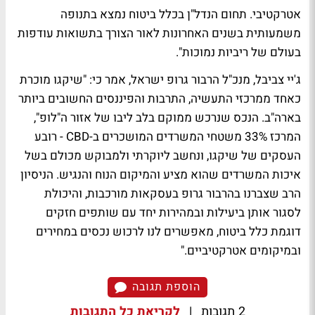
אטרקטיבי. תחום הנדל"ן בכלל ביטוח נמצא בתנופה
משמעותית בשנים האחרונות לאור הצורך בתשואות עודפות
בעולם של ריביות נמוכות".
ג'יי צביבל, מנכ"ל הרבור גרופ ישראל, אמר כי: "שיקגו מוכרת
כאחד ממרכזי התעשיה, התרבות והפיננסים החשובים ביותר
בארה"ב. הנכס שנרכש ממוקם בלב ליבו של אזור ה"לופ",
המרכז 33% משטחי המשרדים המושכרים ב-CBD - רובע
העסקים של שיקגו, ונחשב ליוקרתי ולמבוקש מכולם בשל
איכות המשרדים שהוא מציע והמיקום הנוח והנגיש. הניסיון
הרב שצברנו בהרבור גרופ בעסקאות מורכבות, והיכולת
לסגור אותן ביעילות ובמהירות יחד עם שותפים חזקים
דוגמת כלל ביטוח, מאפשרים לנו לרכוש נכסים במחירים
ובמיקומים אטרקטיביים."
הוספת תגובה
2 תגובות
|
לקריאת כל התגובות