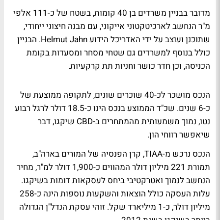
מדובר בבניין משרדים בן 40 קומות, בשטח של כ-111 אלפי
מ"ר הנחשב לארכיטקטוני אייקוני, עם מבנה חיצוני ייחודי,
שתוכנן ועוצב על ידי האדריכל הידוע Helmut Jahn. הבניין
כולל בנוסף למשרדים גם שטחי מסחר ומסעדות בקומת
הכניסה, וכן חדר כושר וחניות תת קרקעיות.
הנכס מושכר לכ-40 שוכרים שונים, לתקופה ממוצעת של
כ-6 שנים. שכ"ד הממוצע בנכס הינו כ-18.5 דולר לרגל רבוע
נטו, נמוך משמעותית מהמתחרים ב-CBD שיקגו, דבר
שיאפשר רווחי הון.
הנכס נרכש מ-TIAA, קרן הפנסיה של המורים בארה"ב,
תמורת 221 מיליון דולר המהווים כ-1,900 דולר למ"ר, מחיר
הנחשב לנמוך ואטרקטיבי ביחס לעסקאות דומות בשיקגו.
עלות העסקה כולל הוצאות והשקעות נוספות הינה כ-258
מיליון דולר, כ-1 מיליארד שקל. זוהי עסקת הנדל"ן הגדולה