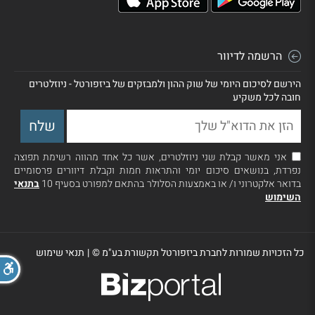
הרשמה לדיוור
הירשם לסיכום היומי של שוק ההון ולמבזקים של ביזפורטל - ניוזלטרים
חובה לכל משקיע
אני מאשר קבלת שני ניוזלטרים, אשר כל אחד מהווה רשימת תפוצה
נפרדת, בנושאים סיכום יומי והתראות חמות וקבלת דיוורים פרסומיים
בדואר אלקטרוני ו/ או באמצעות הסלולר בהתאם למפורט בסעיף 10
בתנאי
השימוש
כל הזכויות שמורות לחברת ביזפורטל תקשורת בע"מ ©
|
תנאי שימוש