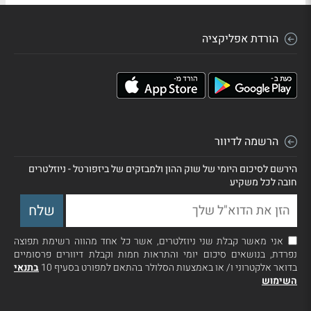
הורדת אפליקציה
הרשמה לדיוור
הירשם לסיכום היומי של שוק ההון ולמבזקים של ביזפורטל - ניוזלטרים
חובה לכל משקיע
אני מאשר קבלת שני ניוזלטרים, אשר כל אחד מהווה רשימת תפוצה
נפרדת, בנושאים סיכום יומי והתראות חמות וקבלת דיוורים פרסומיים
בדואר אלקטרוני ו/ או באמצעות הסלולר בהתאם למפורט בסעיף 10
בתנאי
השימוש