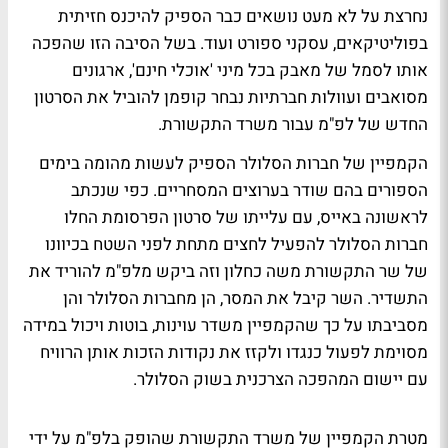
נחרצת על לא מעט נושאים כבר הספיק להיכנס חזיתית
בפוליטיקאים, עסקני ספורט ועוד. בשל הסיבה הזו שהפכה
אותו לסמל של מאבק בכל מיני 'אוכלי חינם', ארגונים
מסואבים ועוולות חברתיות נבחר קופמן להוביל את הסרטון
החדש של לפ"מ עבור משרד התקשורת.
הקמפיין של חברות הסלולר הספיק לעשות מהומה בימים
הספורים בהם שודר בערוצים המסחריים.
כפי שנכתב
לראשונה באייס
, עם עלייתו של סרטון הפרסומת החלו
חברות הסלולר להפעיל לחצים מתחת לפני השטח בכיוונו
של שר התקשורת משה כחלון וזה ביקש מלפ"מ להוריד את
התשדיר. השר קיבל את המסר, הן מחברות הסלולר והן
מסביבתו על כך שהקמפיין משדר עוינות, בוטות ויכול במידה
מסוימת לפעול כנגדו ולקזז את נקודות הזכות אותן הרוויח
עם יישום המהפכה הצרכנית בשוק הסלולר.
מטרת הקמפיין של משרד התקשורת שהופק בלפ"מ על ידי