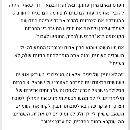
הפרסומאים מירן פחמן, יגאל חזן והבמאי דרור שאול הייתה
להגביר את מודעות הצרכנים לרפורמה הצרכנית החשובה,
המעודדת את הצרכנים להכיר את זכויותיהם החדשות,
לעמוד עליהן ולמצות את חופש המעבר בין החברות.
הקונספט הוא "החופש לבחור, החופש לעבור".
אם יש משהו שהוא סדין אדום עבורך זו הממשלה על
משרדיה השונים, והנה אתה הופך להיות הפנים שלה, לא
בעייתי?
"זה לא עניין של פנים, אלא נושא ציבורי. יש כאן אנשים
שעושים כרצונם עם המרחב האווירי של ישראל. 3 חברות
הסלולר בישראל הכריזו לאחרונה על רווחים אדירים של
מיליארדים. לי לא ממש אכפת מי מניע את המהלך לטובת
הצרכן, העיקר שזה בא לטובתנו. תבין, לקחו את השמיים,
משאב ששייך לי, לך ולכולנו ומוכרים לנו את זה. השמיים,
מה שנקרא תחום התדרים, הם ערוץ ציבורי".