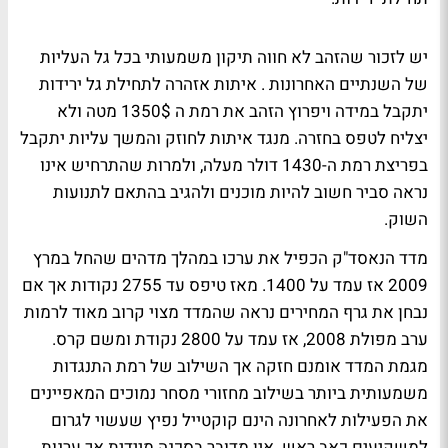
יש לזכור שהזהב לא חווה תיקון משמעותי בכל גל העליות
של השנתיים האחרונות . איתות אזהרה לתחילת גל ירידות
יתקבל במידה ויפרוץ הזהב את רמת ה 1350$ מטה ולא
יצליח לטפס בחזרה. מנגד איתות לחוזק והמשך עליות יתקבל
בפריצת רמת ה-1430 דולר מעלה, ולמרות שהתרחיש אינו
נראה סביר חשוב להיות מוכנים ולהגיב בהתאם לתנועות
השוק.
מדד הנאסד"ק הכפיל את ערכו במהלך מדהים שהחל במרץ
2009 אז עמד על 1400. מאז טיפס עד 2755 נקודות אך אם
נבחן את גרף המחירים נראה שהמדד מצוי קרוב מאוד לרמות
ערב מפולת 2008, אז עמד על 2800 נקודת ומשם קרס.
מגמת המדד אומנם חזקה אך השילוב של רמת התנגדות
משמעותית ביותר בשילוב מחזורי מסחר נמוכים המאפיינים
את הפעילות לאחרונה הינם קוקטייל נפיץ שעשוי לגרום
למשקיעים כאב ראש. אין מדובר בסכנה מיידית אך ערנות