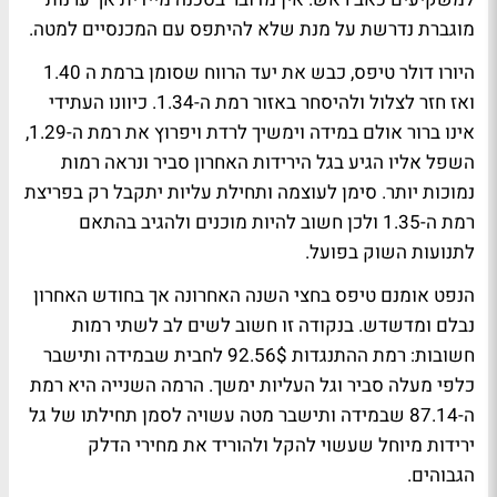
מוגברת נדרשת על מנת שלא להיתפס עם המכנסיים למטה.
היורו דולר טיפס, כבש את יעד הרווח שסומן ברמת ה 1.40
ואז חזר לצלול ולהיסחר באזור רמת ה-1.34. כיוונו העתידי
אינו ברור אולם במידה וימשיך לרדת ויפרוץ את רמת ה-1.29,
השפל אליו הגיע בגל הירידות האחרון סביר ונראה רמות
נמוכות יותר. סימן לעוצמה ותחילת עליות יתקבל רק בפריצת
רמת ה-1.35 ולכן חשוב להיות מוכנים ולהגיב בהתאם
לתנועות השוק בפועל.
הנפט אומנם טיפס בחצי השנה האחרונה אך בחודש האחרון
נבלם ומדשדש. בנקודה זו חשוב לשים לב לשתי רמות
חשובות: רמת ההתנגדות 92.56$ לחבית שבמידה ותישבר
כלפי מעלה סביר וגל העליות ימשך. הרמה השנייה היא רמת
ה-87.14 שבמידה ותישבר מטה עשויה לסמן תחילתו של גל
ירידות מיוחל שעשוי להקל ולהוריד את מחירי הדלק
הגבוהים.