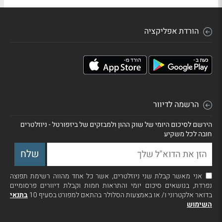
הורדת אפליקציה
הרשמה לדיוור
הירשם לסיכום היומי של שוק ההון ולמבזקים של ביזפורטל - ניוזלטרים
חובה לכל משקיע
אני מאשר קבלת שני ניוזלטרים, אשר כל אחד מהווה רשימת תפוצה
נפרדת, בנושאים סיכום יומי והתראות חמות וקבלת דיוורים פרסומיים
בדואר אלקטרוני ו/ או באמצעות הסלולר בהתאם למפורט בסעיף 10
בתנאי
השימוש