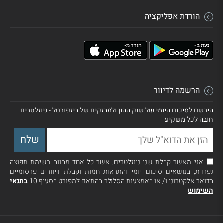
הורדת אפליקציה
הרשמה לדיוור
הירשם לסיכום היומי של שוק ההון ולמבזקים של ביזפורטל - ניוזלטרים
חובה לכל משקיע
אני מאשר קבלת שני ניוזלטרים, אשר כל אחד מהווה רשימת תפוצה
נפרדת, בנושאים סיכום יומי והתראות חמות וקבלת דיוורים פרסומיים
בדואר אלקטרוני ו/ או באמצעות הסלולר בהתאם למפורט בסעיף 10
בתנאי
השימוש