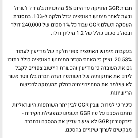
חברת GGR החזיקה עד היום 5% מהזכויות ב'מירה' ו'שרה'
וכעת לאחר מימוש האופציה יגדל חלקה ל-10%. במסגרת
העסקה תשלם GGR עבור כל 1% סכום של 240,000 דולר
ובסה"כ סכום כולל של 1.2 מיליון דולר.
בעקבות מימוש האופציה צפוי חלקה של מודיעין לעמוד
20.53%. נציין כי האחוז הנגזר ממימוש האופציה כולל בתוכו
גם את העובדה כי מודיעין והכשרת היישוב צפויים לקבל
לידם את אחזקותיה של השותפה הזרה חברת בלו ווטר אשר
לא שילמה את התחייבויותיה כחלק מהעסקה לרכישת
הרישיונות.
נזכיר כי למרות שבין GGR לבין יתר השותפות הישראליות
נחתם הסכם על פיו GGR תשמש כמפעילת הקידוח -
דירקטוריון GGR לא אישר עדיין את ההסכם ובחברה
מבקשים לערוך שינויים בהסכם.